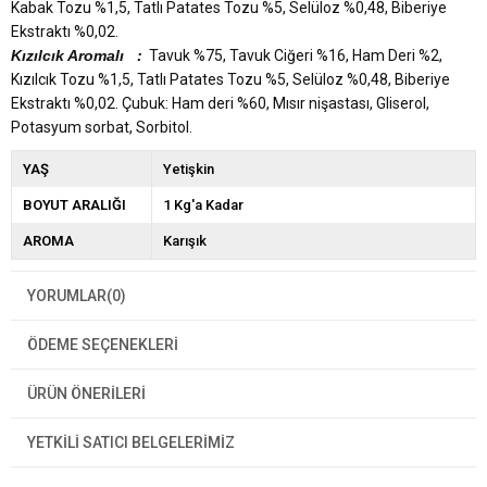
Kabak Tozu %1,5, Tatlı Patates Tozu %5, Selüloz %0,48, Biberiye
Ekstraktı %0,02.
Kızılcık Aromalı :
Tavuk %75, Tavuk Ciğeri %16, Ham Deri %2,
Kızılcık Tozu %1,5, Tatlı Patates Tozu %5, Selüloz %0,48, Biberiye
Ekstraktı %0,02. Çubuk: Ham deri %60, Mısır nişastası, Gliserol,
Potasyum sorbat, Sorbitol.
YAŞ
Yetişkin
BOYUT ARALIĞI
1 Kg'a Kadar
AROMA
Karışık
YORUMLAR
(0)
ÖDEME SEÇENEKLERI
ÜRÜN ÖNERILERI
YETKİLİ SATICI BELGELERİMİZ