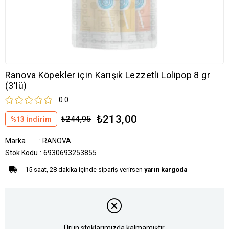
Ranova Köpekler için Karışık Lezzetli Lolipop 8 gr
(3'lü)
0.0
₺213,00
₺244,95
%
13
İndirim
Marka
:
RANOVA
Stok Kodu
6930693253855
15 saat, 28 dakika içinde sipariş verirsen
yarın kargoda
Ürün stoklarımızda kalmamıştır.