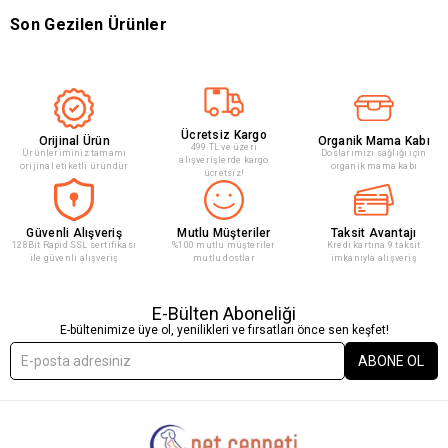
Son Gezilen Ürünler
Ücretsiz Kargo
Orijinal Ürün
Organik Mama Kabı
499 TL ve üzeri
Ürünleriminiz tamamı
Doslarımızı sağlığı için
alışverişlerde kargo
orijinal etiketli üründür
organik mama kabı
ücretsiz!
Güvenli Alışveriş
Mutlu Müşteriler
Taksit Avantajı
128Bit Rapid SSL sertifikası
%100 mutlu müşteriler
Kredi kartına 9 taksit
ile güvenli alışveriş
mutlu dostlar
imkanıyla alışveriş
E-Bülten Aboneliği
E-bültenimize üye ol, yenilikleri ve fırsatları önce sen keşfet!
ABONE OL