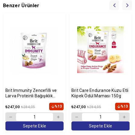
Benzer Ürünler
Brit Immunity Zencefilli ve
Brit Care Endurance Kuzu Etli
Larva Proteinli Bağışıklık
Köpek Ödül Maması 150g
Destekleyici Köpek Ödülü 150
gr
%13
%13
₺247,00
₺247,00
₺284,05
₺284,05
Sepete Ekle
Sepete Ekle