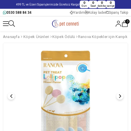
0
0
0
0
499 TL ve Üzeri Siparişlerinizde Ücretsiz Kargo!
Gün
Saat
dakika
saniye
0530 588 84 34
Yardım
Kolay İade
Sipariş Takip
0
Anasayfa
Köpek Ürünleri
Köpek Ödülü
Ranova Köpekler için Karışık Le