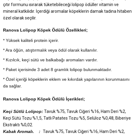
çıtır formunu ısırarak tüketebileceği lolipop ödüller vitamin ve
mineral katkılıdır. İçerdiği aromalar köpeklerin damak tadına hitaben
özel olarak seçilir.
Ranova Lolipop Köpek Ödülü Özellikleri;
* Yüksek kaliteli protein içerir.
* Ara öğün, atıştırmalık veya ödül olarak kullanılır.
* Kızılcık, keçi sütü ve balkabağı aromaları vardır.
* Paket içerisinde 3 adet 8 gramlık lolipop bulunmaktadır.
* Özel içeriği köpeklerin eklem ve kıkırdak yapılarının korunmasını
da sağlar.
Ranova Lolipop Köpek Ödülü İçerikleri;
Keçi Sütlü Lolipop:
Tavuk %75, Tavuk Ciğeri %16, Ham Deri %2,
Keçi Sütü Tozu %1,5, Tatlı Patates Tozu %5, Selüloz %0,48, Biberiye
Ekstraktı %0,02.
Kabak Aromalı. :
Tavuk %75, Tavuk Ciğeri %16, Ham Deri %2,