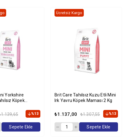
rgo
Ücretsiz Kargo
Üc
ini Yorkshire
Brit Care Tahılsız Kuzu Etli Mini
Bri
hılsız Köpek
Irk Yavru Köpek Maması 2 Kg
St
Kg
Ma
%13
₺1.137,00
%13
₺1
₺1.139,65
₺1.307,55
Sepete Ekle
Sepete Ekle