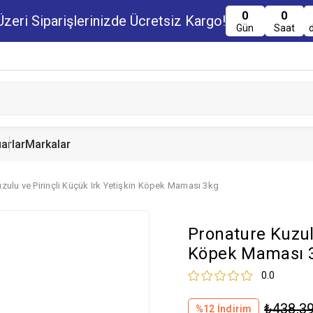
0
0
zeri Siparişlerinizde Ücretsiz Kargo!
Gün
Saat
arlar
Markalar
zulu ve Pirinçli Küçük Irk Yetişkin Köpek Maması 3kg
u Maması
uru Maması
 Yemi
Kedi Ödülleri
Köpek Ödülü
Guinea Pig Yemi
Pronature Kuzulu
serve Maması
nserve Mamaları
Yemi
Köpek Maması 
0.0
₺438,3
%
12
İndirim