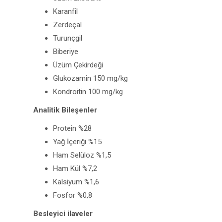
Karanfil
Zerdeçal
Turunçgil
Biberiye
Üzüm Çekirdeği
Glukozamin 150 mg/kg
Kondroitin 100 mg/kg
Analitik Bileşenler
Protein %28
Yağ İçeriği %15
Ham Selüloz %1,5
Ham Kül %7,2
Kalsiyum %1,6
Fosfor %0,8
Besleyici ilaveler