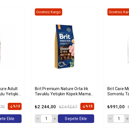
Ücretsiz Kargo
Ücretsiz Ka
ure Adult
Brit Premium Nature Orta Irk
Brit Care M
lu Yetişkin
Tavuklu Yetişkin Köpek Maması
Somonlu Ta
g
15 Kg
Maması 2 
%13
₺2.244,00
%15
₺991,00
,70
₺2.642,67
ete Ekle
Sepete Ekle