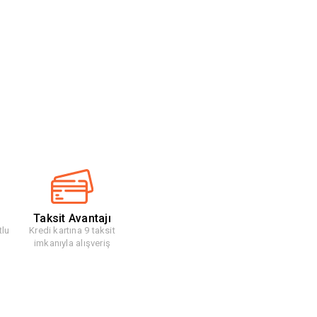
Taksit Avantajı
tlu
Kredi kartına 9 taksit
imkanıyla alışveriş