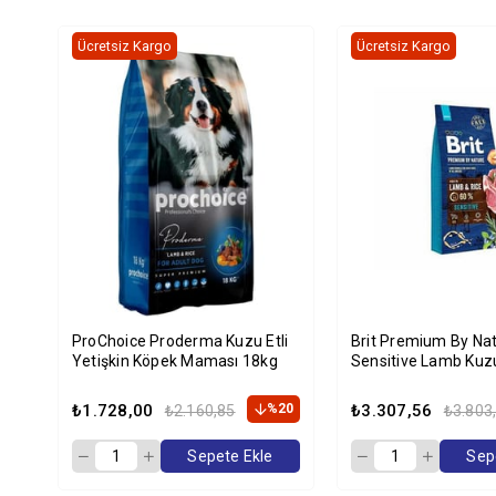
Ücretsiz Kargo
Ücretsiz Kargo
ProChoice Proderma Kuzu Etli
Brit Premium By Nat
Yetişkin Köpek Maması 18kg
Sensitive Lamb Kuzu
Köpek Maması 15 K
₺1.728,00
%20
₺3.307,56
₺2.160,85
₺3.803
Sepete Ekle
Sep