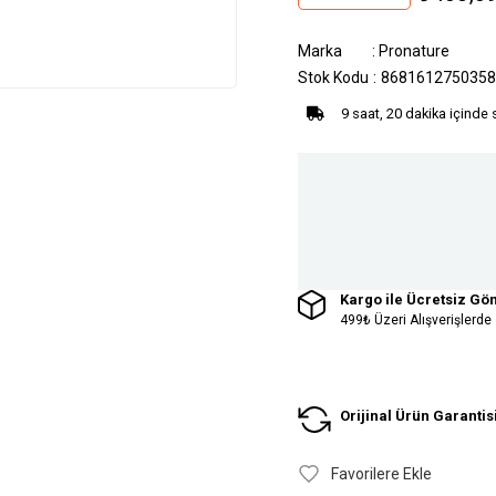
Marka
:
Pronature
Stok Kodu
8681612750358
9 saat, 20 dakika içinde 
Kargo ile Ücretsiz Gö
499₺ Üzeri Alışverişlerde
Orijinal Ürün Garantis
Favorilere Ekle