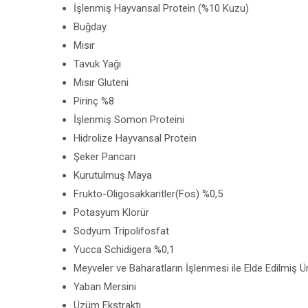
İşlenmiş Hayvansal Protein (%10 Kuzu)
Buğday
Mısır
Tavuk Yağı
Mısır Gluteni
Pirinç %8
İşlenmiş Somon Proteini
Hidrolize Hayvansal Protein
Şeker Pancarı
Kurutulmuş Maya
Frukto-Oligosakkaritler(Fos) %0,5
Potasyum Klorür
Sodyum Tripolifosfat
Yucca Schidigera %0,1
Meyveler ve Baharatların İşlenmesi ile Elde Edilmiş Ü
Yaban Mersini
Üzüm Ekstraktı