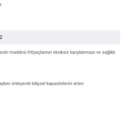
r
İZ
sin maddesi ihtiyaçlarının eksiksiz karşılanması ve sağlıklı
ını önleyerek bilişsel kapasitelerini artırır.