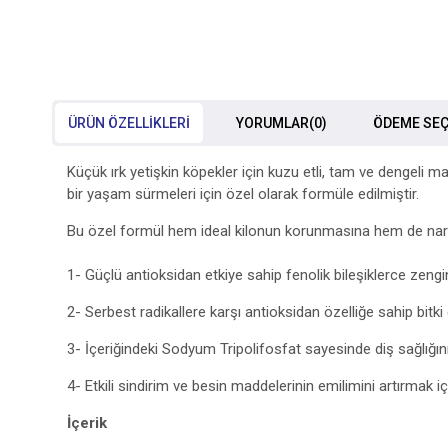
ÜRÜN ÖZELLIKLERI
YORUMLAR
(0)
ÖDEME SEÇ
Küçük ırk yetişkin köpekler için kuzu etli, tam ve dengeli m
bir yaşam sürmeleri için özel olarak formüle edilmiştir.
Bu özel formül hem ideal kilonun korunmasına hem de narin
1- Güçlü antioksidan etkiye sahip fenolik bileşiklerce zengin 
2- Serbest radikallere karşı antioksidan özelliğe sahip bitki 
3- İçeriğindeki Sodyum Tripolifosfat sayesinde diş sağlığını
4- Etkili sindirim ve besin maddelerinin emilimini artırmak iç
İçerik