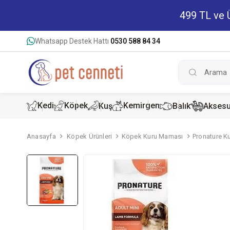
499 TL ve Ü
Whatsapp Destek Hattı
0530 588 84 34
Kedi
Köpek
Kemirgen
Kuş
Balık
Aksesu
Anasayfa
Köpek Ürünleri
Köpek Kuru Maması
Pronature Ku
Kedi Kur
Köpek K
Hamster
Kedi Kon
Köpek Ko
Tavşan 