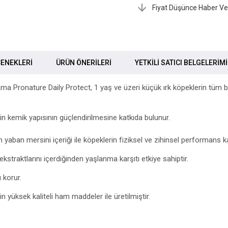
Fiyat Düşünce Haber Ve
ENEKLERI
ÜRÜN ÖNERILERI
YETKİLİ SATICI BELGELERİM
ama Pronature Daily Protect, 1 yaş ve üzeri küçük ırk köpeklerin tüm be
 kemik yapısının güçlendirilmesine katkıda bulunur.
yaban mersini içeriği ile köpeklerin fiziksel ve zihinsel performans kayb
ekstraktlarını içerdiğinden yaşlanma karşıtı etkiye sahiptir.
 korur.
in yüksek kaliteli ham maddeler ile üretilmiştir.