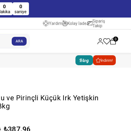
0
0
dakika
saniye
Sipariş
Kolay İade
Yardım
Takip
0
Blog
İndirim!
 ve Pirinçli Küçük Irk Yetişkin
3kg
₺387,96
9