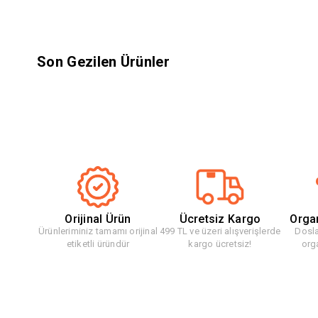
Son Gezilen Ürünler
Orijinal Ürün
Ücretsiz Kargo
Orga
Ürünleriminiz tamamı orijinal
499 TL ve üzeri alışverişlerde
Dosla
etiketli üründür
kargo ücretsiz!
org