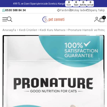
0
0
0
0
499 TL ve Üzeri Siparişlerinizde Ücretsiz Kargo!
Gün
Saat
dakika
saniye
0530 588 84 34
Yardım
Kolay İade
Sipariş Takip
0
Anasayfa
Kedi Ürünleri
Kedi Kuru Maması
Pronature Hamsili ve Pirinç