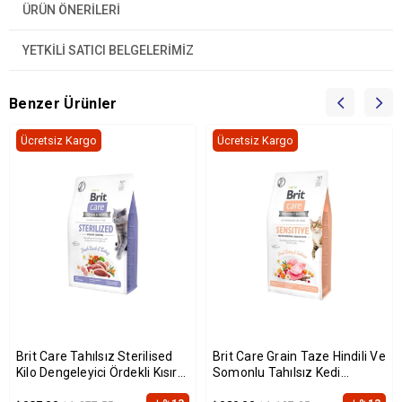
ÜRÜN ÖNERILERI
YETKİLİ SATICI BELGELERİMİZ
Benzer Ürünler
Ücretsiz Kargo
Ücretsiz Kargo
Brit Care Tahılsız Sterilised
Brit Care Grain Taze Hindili Ve
Kilo Dengeleyici Ördekli Kısır
Somonlu Tahılsız Kedi
Kedi Maması 2 Kg
Maması 2 Kg