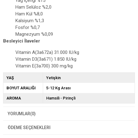
Yağ içeriği %15
Ham Selüloz %2,0
Ham Kül %8,0
Kalsiyum %1,3
Fosfor %0,7
Magnezyum %0,09
Besleyici İlaveler
Vitamin A(3a672a) 31.000 IU/kg
Vitamin D3(3a671) 1.850 IU/kg
Vitamin E(3a700) 300 mg/kg
YAŞ
Yetişkin
BOYUT ARALIĞI
5-12 Kg Arası
AROMA
Hamsili - Pirinçli
YORUMLAR
(0)
ÖDEME SEÇENEKLERI