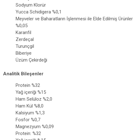
Sodyum Klorür
Yucca Schidigera %0,1
Meyveler ve Baharatların İşlenmesi ile Elde Edilmiş Ürünler
%0,05
Karanfil
Zerdeçal
Turunçgil
Biberiye
Üzüm Çekirdeği
Analitik Bileşenler
Protein %32
Yağ içeriği %15
Ham Selüloz %2,0
Ham Kül %8,0
Kalsiyum %1,3
Fosfor %0,7
Magnezyum %0,09
Protein: %32