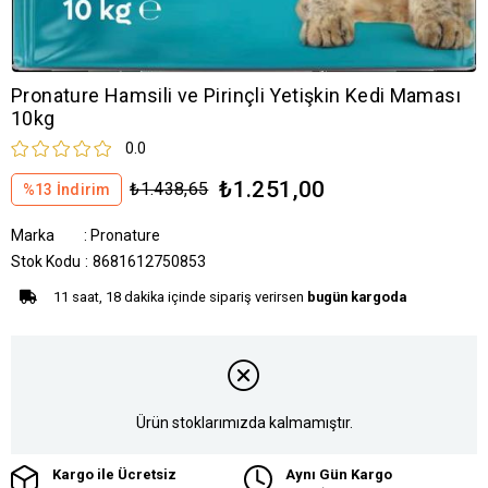
Pronature Hamsili ve Pirinçli Yetişkin Kedi Maması
10kg
0.0
₺1.251,00
₺1.438,65
%
13
İndirim
Marka
:
Pronature
Stok Kodu
8681612750853
11 saat, 18 dakika içinde sipariş verirsen
bugün kargoda
Ürün stoklarımızda kalmamıştır.
Kargo ile Ücretsiz
Aynı Gün Kargo