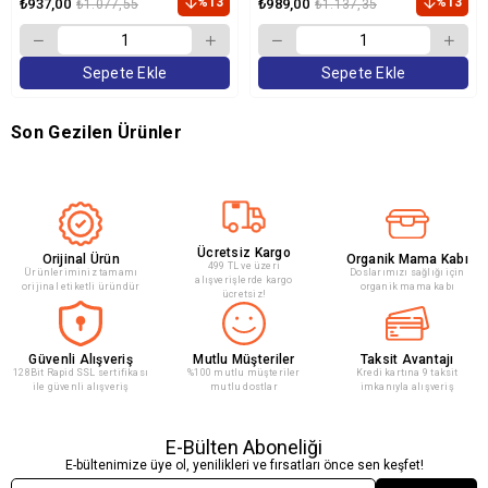
%13
%13
₺937,00
₺989,00
₺1.077,55
₺1.137,35
Sepete Ekle
Sepete Ekle
Son Gezilen Ürünler
Ücretsiz Kargo
Orijinal Ürün
Organik Mama Kabı
499 TL ve üzeri
Ürünleriminiz tamamı
Doslarımızı sağlığı için
alışverişlerde kargo
orijinal etiketli üründür
organik mama kabı
ücretsiz!
Güvenli Alışveriş
Mutlu Müşteriler
Taksit Avantajı
128Bit Rapid SSL sertifikası
%100 mutlu müşteriler
Kredi kartına 9 taksit
ile güvenli alışveriş
mutlu dostlar
imkanıyla alışveriş
E-Bülten Aboneliği
E-bültenimize üye ol, yenilikleri ve fırsatları önce sen keşfet!