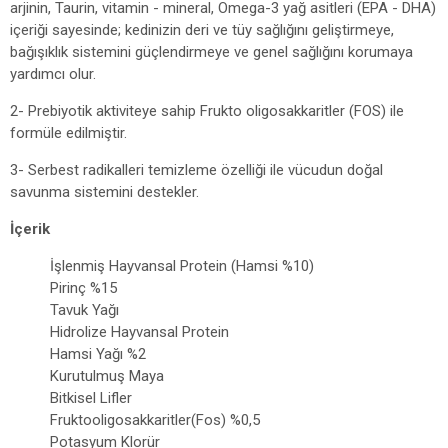
arjinin, Taurin, vitamin - mineral, Omega-3 yağ asitleri (EPA - DHA)
içeriği sayesinde; kedinizin deri ve tüy sağlığını geliştirmeye,
bağışıklık sistemini güçlendirmeye ve genel sağlığını korumaya
yardımcı olur.
2- Prebiyotik aktiviteye sahip Frukto oligosakkaritler (FOS) ile
formüle edilmiştir.
3- Serbest radikalleri temizleme özelliği ile vücudun doğal
savunma sistemini destekler.
İçerik
İşlenmiş Hayvansal Protein (Hamsi %10)
Pirinç %15
Tavuk Yağı
Hidrolize Hayvansal Protein
Hamsi Yağı %2
Kurutulmuş Maya
Bitkisel Lifler
Fruktooligosakkaritler(Fos) %0,5
Potasyum Klorür