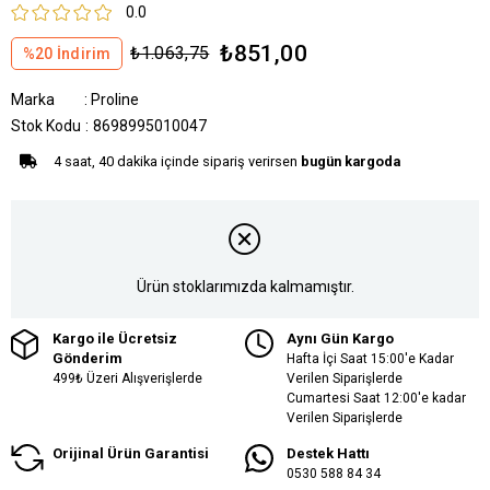
0.0
₺851,00
₺1.063,75
%
20
İndirim
Marka
:
Proline
Stok Kodu
8698995010047
4 saat, 40 dakika içinde sipariş verirsen
bugün kargoda
Ürün stoklarımızda kalmamıştır.
Kargo ile Ücretsiz
Aynı Gün Kargo
Gönderim
Hafta İçi Saat 15:00'e Kadar
499₺ Üzeri Alışverişlerde
Verilen Siparişlerde
Cumartesi Saat 12:00'e kadar
Verilen Siparişlerde
Orijinal Ürün Garantisi
Destek Hattı
0530 588 84 34