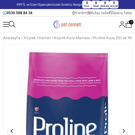
0
0
0
0
499 TL ve Üzeri Siparişlerinizde Ücretsiz Kargo!
Gün
Saat
dakika
saniye
0530 588 84 34
Yardım
Kolay İade
Sipariş Takip
0
Anasayfa
Köpek Ürünleri
Köpek Kuru Maması
Proline Kuzu Etli ve Pi