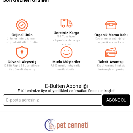
Son Gezilen Ürünler
Ücretsiz Kargo
Orijinal Ürün
Organik Mama Kabı
499 TL ve üzeri
Ürünleriminiz tamamı
Doslarımızı sağlığı için
alışverişlerde kargo
orijinal etiketli üründür
organik mama kabı
ücretsiz!
Güvenli Alışveriş
Mutlu Müşteriler
Taksit Avantajı
128Bit Rapid SSL sertifikası
%100 mutlu müşteriler
Kredi kartına 9 taksit
ile güvenli alışveriş
mutlu dostlar
imkanıyla alışveriş
E-Bülten Aboneliği
E-bültenimize üye ol, yenilikleri ve fırsatları önce sen keşfet!
ABONE OL