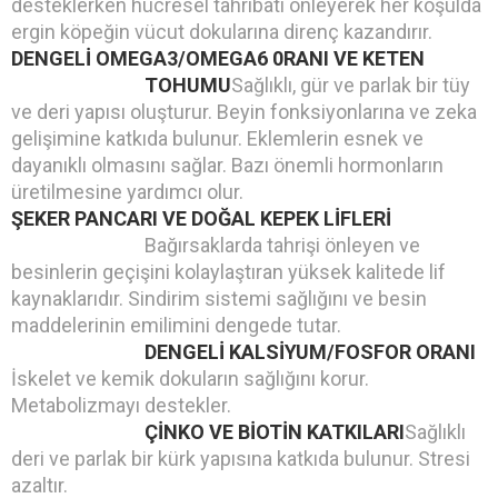
desteklerken hücresel tahribatı önleyerek her koşulda
ergin köpeğin vücut dokularına direnç kazandırır.
DENGELİ OMEGA3/OMEGA6 0RANI VE KETEN
TOHUMU
Sağlıklı, gür ve parlak bir tüy
ve deri yapısı oluşturur. Beyin fonksiyonlarına ve zeka
gelişimine katkıda bulunur. Eklemlerin esnek ve
dayanıklı olmasını sağlar. Bazı önemli hormonların
üretilmesine yardımcı olur.
ŞEKER PANCARI VE DOĞAL KEPEK LİFLERİ
Bağırsaklarda tahrişi önleyen ve
besinlerin geçişini kolaylaştıran yüksek kalitede lif
kaynaklarıdır. Sindirim sistemi sağlığını ve besin
maddelerinin emilimini dengede tutar.
DENGELİ KALSİYUM/FOSFOR ORANI
İskelet ve kemik dokuların sağlığını korur.
Metabolizmayı destekler.
ÇİNKO VE BİOTİN KATKILARI
Sağlıklı
deri ve parlak bir kürk yapısına katkıda bulunur. Stresi
azaltır.