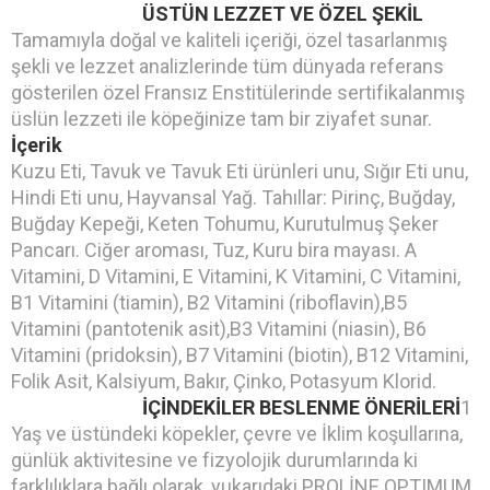
ÜSTÜN LEZZET VE ÖZEL ŞEKİL
Tamamıyla doğal ve kaliteli içeriği, özel tasarlanmış
şekli ve lezzet analizlerinde tüm dünyada referans
gösterilen özel Fransız Enstitülerinde sertifikalanmış
üslün lezzeti ile köpeğinize tam bir ziyafet sunar.
İçerik
Kuzu Eti, Tavuk ve Tavuk Eti ürünleri unu, Sığır Eti unu,
Hindi Eti unu, Hayvansal Yağ. Tahıllar: Pirinç, Buğday,
Buğday Kepeği, Keten Tohumu, Kurutulmuş Şeker
Pancarı. Ciğer aroması, Tuz, Kuru bira mayası. A
Vitamini, D Vitamini, E Vitamini, K Vitamini, C Vitamini,
B1 Vitamini (tiamin), B2 Vitamini (riboflavin),B5
Vitamini (pantotenik asit),B3 Vitamini (niasin), B6
Vitamini (pridoksin), B7 Vitamini (biotin), B12 Vitamini,
Folik Asit, Kalsiyum, Bakır, Çinko, Potasyum Klorid.
İÇİNDEKİLER BESLENME ÖNERİLERİ
1
Yaş ve üstündeki köpekler, çevre ve İklim koşullarına,
günlük aktivitesine ve fizyolojik durumlarında ki
farklılıklara bağlı olarak, yukarıdaki PROLİNE OPTIMUM