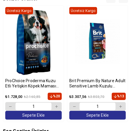
Ücretsiz Kargo
Ücretsiz Kargo
ProChoice Proderma Kuzu
Brit Premium By Nature Adult
Etli Yetişkin Köpek Maması
Sensitive Lamb Kuzulu
18kg
Yetişkin Köpek Maması 15 Kg
%20
%13
₺1.728,00
₺3.307,56
₺2.160,85
₺3.803,70
Sepete Ekle
Sepete Ekle