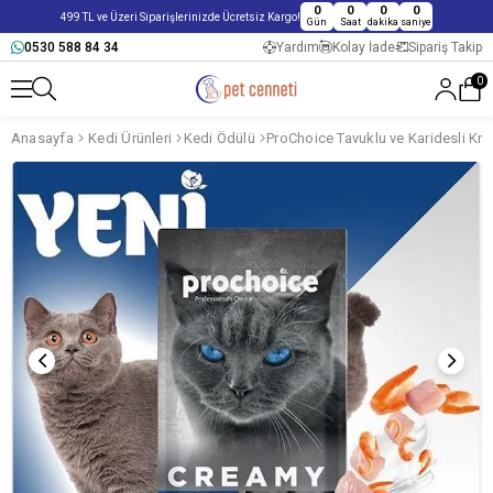
0
0
0
0
499 TL ve Üzeri Siparişlerinizde Ücretsiz Kargo!
Gün
Saat
dakika
saniye
0530 588 84 34
Yardım
Kolay İade
Sipariş Takip
0
Anasayfa
Kedi Ürünleri
Kedi Ödülü