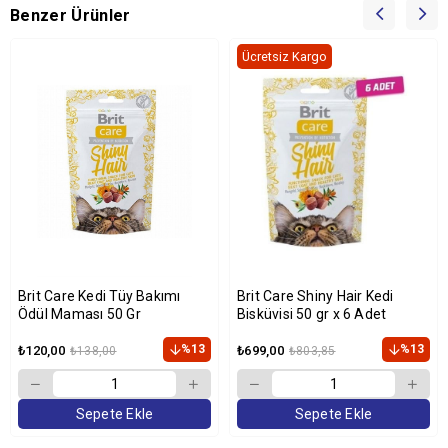
Benzer Ürünler
Ücretsiz Kargo
Brit Care Kedi Tüy Bakımı
Brit Care Shiny Hair Kedi
Ödül Maması 50 Gr
Bisküvisi 50 gr x 6 Adet
%13
%13
₺120,00
₺699,00
₺138,00
₺803,85
Sepete Ekle
Sepete Ekle