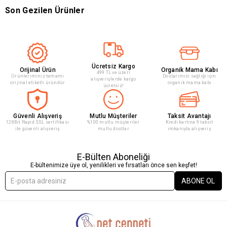
Son Gezilen Ürünler
Ücretsiz Kargo
Orijinal Ürün
Organik Mama Kabı
499 TL ve üzeri
Ürünleriminiz tamamı
Doslarımızı sağlığı için
alışverişlerde kargo
orijinal etiketli üründür
organik mama kabı
ücretsiz!
Güvenli Alışveriş
Mutlu Müşteriler
Taksit Avantajı
128Bit Rapid SSL sertifikası
%100 mutlu müşteriler
Kredi kartına 9 taksit
ile güvenli alışveriş
mutlu dostlar
imkanıyla alışveriş
E-Bülten Aboneliği
E-bültenimize üye ol, yenilikleri ve fırsatları önce sen keşfet!
ABONE OL