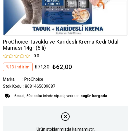
ProChoice Tavuklu ve Karidesli Krema Kedi Ödül
Maması 14gr (5'li)
0.0
₺62,00
₺71,30
%
13
İndirim
Marka
:
ProChoice
Stok Kodu
8681465609087
6 saat, 59 dakika içinde sipariş verirsen
bugün kargoda
Ürün stoklarımızda kalmamıştır.