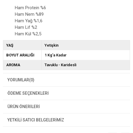
Ham Protein %6
Ham Nem %89
Ham Yağ %1,6
Ham Lif %2
Ham Kül %2,5
YAŞ
Yetişkin
BOYUT ARALIĞI
1 Kg'a Kadar
AROMA
Tavuklu - Karidesli
YORUMLAR
(0)
ÖDEME SEÇENEKLERI
ÜRÜN ÖNERILERI
YETKİLİ SATICI BELGELERİMİZ