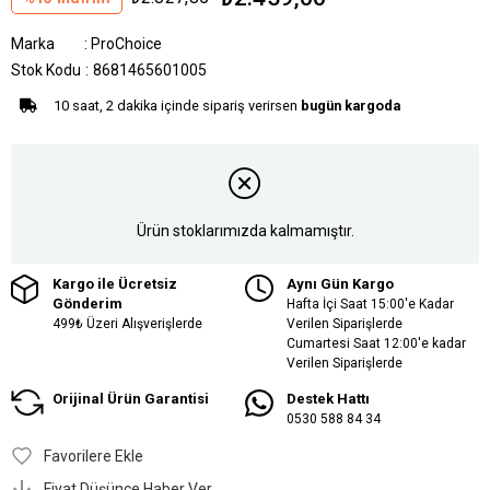
Marka
:
ProChoice
Stok Kodu
8681465601005
10 saat, 2 dakika içinde sipariş verirsen
bugün kargoda
Ürün stoklarımızda kalmamıştır.
Kargo ile Ücretsiz
Aynı Gün Kargo
Gönderim
Hafta İçi Saat 15:00'e Kadar
499₺ Üzeri Alışverişlerde
Verilen Siparişlerde
Cumartesi Saat 12:00'e kadar
Verilen Siparişlerde
Orijinal Ürün Garantisi
Destek Hattı
0530 588 84 34
Favorilere Ekle
Fiyat Düşünce Haber Ver