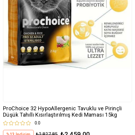
ProChoice 32 HypoAllergenic Tavuklu ve Pirinçli
Düşük Tahıllı Kısırlaştırılmış Kedi Maması 15kg
0.0
₺2.459,00
₺2.827,85
%
13
İndirim