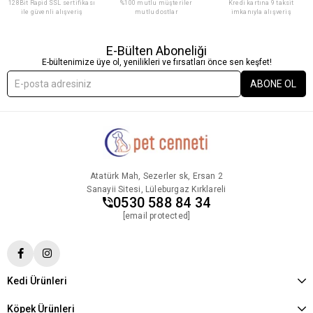
128Bit Rapid SSL sertifikası
%100 mutlu müşteriler
Kredi kartına 9 taksit
ile güvenli alışveriş
mutlu dostlar
imkanıyla alışveriş
E-Bülten Aboneliği
E-bültenimize üye ol, yenilikleri ve fırsatları önce sen keşfet!
ABONE OL
Atatürk Mah, Sezerler sk, Ersan 2
Sanayii Sitesi, Lüleburgaz Kırklareli
0530 588 84 34
[email protected]
Kedi Ürünleri
Köpek Ürünleri