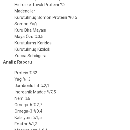
Hidrolize Tavuk Proteini %2
Madenciler
Kurutulmuş Somon Proteini %0,5
Somon Yağı
Kuru Bira Mayası
Maya Özü %0,5
Kurutulumş Karides
Kurutulmuş Kızılcık
Yucca Schdigera
Analiz Raporu
Protein %32
Yağ %13
Jambonlu Lif %2,1
İnorganik Madde %7,5
Nem %6
Omega-6 %2,7
Omega-3 %0,4
Kalsiyum %1,5
Fosfor %1,3