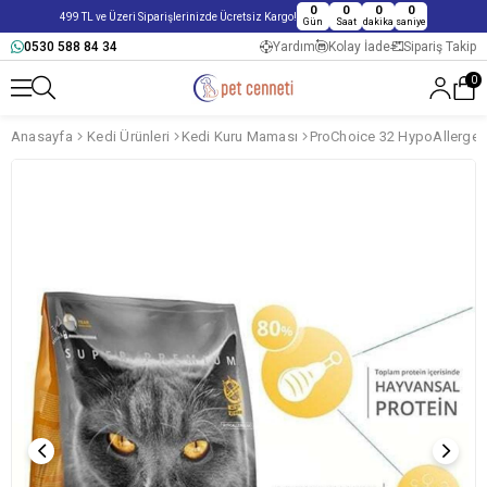
0
0
0
0
499 TL ve Üzeri Siparişlerinizde Ücretsiz Kargo!
Gün
Saat
dakika
saniye
0530 588 84 34
Yardım
Kolay İade
Sipariş Takip
0
Anasayfa
Kedi Ürünleri
Kedi Kuru Maması