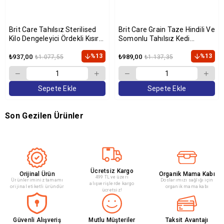
Brit Care Tahılsız Sterilised
Brit Care Grain Taze Hindili Ve
Kilo Dengeleyici Ördekli Kısır
Somonlu Tahılsız Kedi
Kedi Maması 2 Kg
Maması 2 Kg
%13
%13
₺937,00
₺989,00
₺1.077,55
₺1.137,35
Sepete Ekle
Sepete Ekle
Son Gezilen Ürünler
Ücretsiz Kargo
Orijinal Ürün
Organik Mama Kabı
499 TL ve üzeri
Ürünleriminiz tamamı
Doslarımızı sağlığı için
alışverişlerde kargo
orijinal etiketli üründür
organik mama kabı
ücretsiz!
Güvenli Alışveriş
Mutlu Müşteriler
Taksit Avantajı