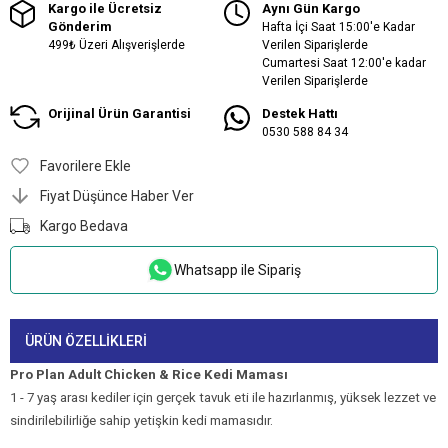
Kargo ile Ücretsiz
Aynı Gün Kargo
Gönderim
Hafta İçi Saat 15:00'e Kadar
499₺ Üzeri Alışverişlerde
Verilen Siparişlerde
Cumartesi Saat 12:00'e kadar
Verilen Siparişlerde
Orijinal Ürün Garantisi
Destek Hattı
0530 588 84 34
Favorilere Ekle
Fiyat Düşünce Haber Ver
Kargo Bedava
Whatsapp ile Sipariş
ÜRÜN ÖZELLIKLERI
Pro Plan Adult Chicken & Rice Kedi Maması
1 - 7 yaş arası kediler için gerçek tavuk eti ile hazırlanmış, yüksek lezzet ve
sindirilebilirliğe sahip yetişkin kedi mamasıdır.