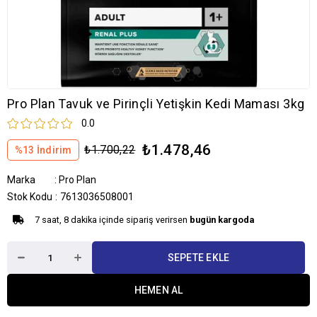
Pro Plan Tavuk ve Pirinçli Yetişkin Kedi Maması 3kg
0.0
₺1.478,46
₺1.700,22
%
13
İndirim
Marka
:
Pro Plan
Stok Kodu
7613036508001
7 saat, 8 dakika içinde sipariş verirsen
bugün kargoda