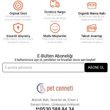
Ücretsiz Kargo
Orijinal Ürün
Organik Mama Kabı
499 TL ve üzeri
Ürünleriminiz tamamı
Doslarımızı sağlığı için
alışverişlerde kargo
orijinal etiketli üründür
organik mama kabı
ücretsiz!
Güvenli Alışveriş
Mutlu Müşteriler
Taksit Avantajı
128Bit Rapid SSL sertifikası
%100 mutlu müşteriler
Kredi kartına 9 taksit
ile güvenli alışveriş
mutlu dostlar
imkanıyla alışveriş
E-Bülten Aboneliği
E-bültenimize üye ol, yenilikleri ve fırsatları önce sen keşfet!
ABONE OL
Atatürk Mah, Sezerler sk, Ersan 2
Sanayii Sitesi, Lüleburgaz Kırklareli
0530 588 84 34