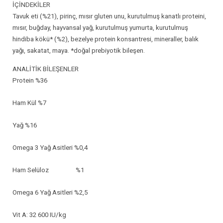
İÇİNDEKİLER
Tavuk eti (%21), pirinç, mısır gluten unu, kurutulmuş kanatlı proteini,
mısır, buğday, hayvansal yağ, kurutulmuş yumurta, kurutulmuş
hindiba kökü* (%2), bezelye protein konsantresi, mineraller, balık
yağı, sakatat, maya. *doğal prebiyotik bileşen.
ANALİTİK BİLEŞENLER
Protein %36
Ham Kül %7
Yağ %16
Omega 3 Yağ Asitleri %0,4
Ham Selüloz %1
Omega 6 Yağ Asitleri %2,5
Vit A: 32 600 IU/kg