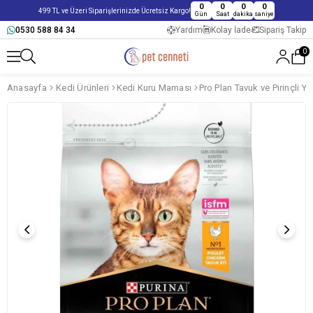
0
0
0
0
499 TL ve Üzeri Siparişlerinizde Ücretsiz Kargo!
Gün
Saat
dakika
saniye
0530 588 84 34
Yardım
Kolay İade
Sipariş Takip
0
Anasayfa
Kedi Ürünleri
Kedi Kuru Maması
Pro Plan Tavuk ve Pirinçli 