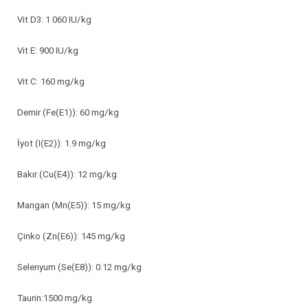
Vit D3: 1 060 IU/kg
Vit E: 900 IU/kg
Vit C: 160 mg/kg
Demir (Fe(E1)): 60 mg/kg
İyot (I(E2)): 1.9 mg/kg
Bakır (Cu(E4)): 12 mg/kg
Mangan (Mn(E5)): 15 mg/kg
Çinko (Zn(E6)): 145 mg/kg
Selenyum (Se(E8)): 0.12 mg/kg
Taurin:1500 mg/kg.