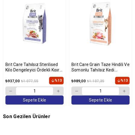
Brit Care Tahılsız Sterilised
Brit Care Grain Taze Hindili Ve
Kilo Dengeleyici Ördekli Kısır
Somonlu Tahılsız Kedi
Kedi Maması 2 Kg
Maması 2 Kg
%13
%13
₺937,00
₺989,00
₺1.077,55
₺1.137,35
Sepete Ekle
Sepete Ekle
Son Gezilen Ürünler