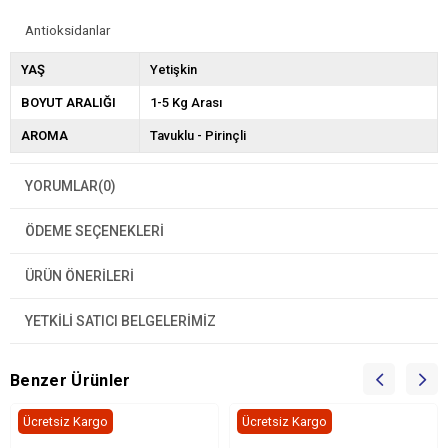
Antioksidanlar
YAŞ
Yetişkin
BOYUT ARALIĞI
1-5 Kg Arası
AROMA
Tavuklu - Pirinçli
YORUMLAR
(0)
ÖDEME SEÇENEKLERI
ÜRÜN ÖNERILERI
YETKİLİ SATICI BELGELERİMİZ
Benzer Ürünler
Ücretsiz Kargo
Ücretsiz Kargo