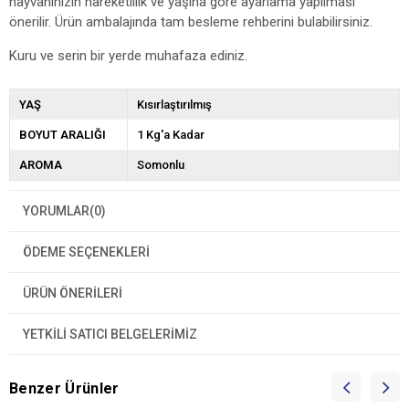
hayvanınızın hareketlilik ve yaşına göre ayarlama yapılması
önerilir. Ürün ambalajında tam besleme rehberini bulabilirsiniz.
Kuru ve serin bir yerde muhafaza ediniz.
YAŞ
Kısırlaştırılmış
BOYUT ARALIĞI
1 Kg'a Kadar
AROMA
Somonlu
YORUMLAR
(0)
ÖDEME SEÇENEKLERI
ÜRÜN ÖNERILERI
YETKİLİ SATICI BELGELERİMİZ
Benzer Ürünler