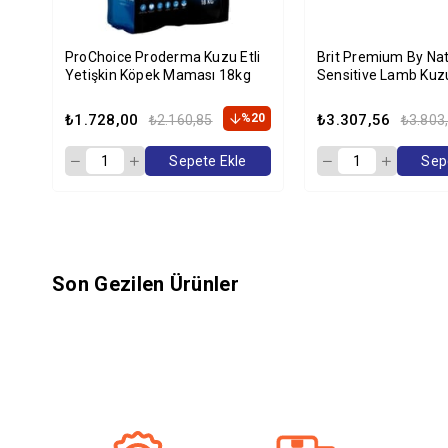
ProChoice Proderma Kuzu Etli
Brit Premium By Nat
Yetişkin Köpek Maması 18kg
Sensitive Lamb Kuzu
Köpek Maması 15 K
₺1.728,00
%20
₺3.307,56
₺2.160,85
₺3.803
Sepete Ekle
Sep
Son Gezilen Ürünler