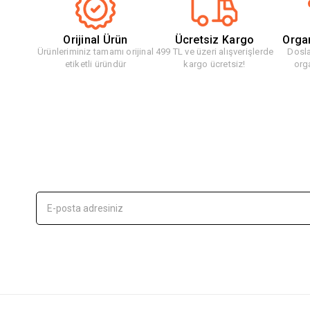
Orijinal Ürün
Ücretsiz Kargo
Orga
Ürünleriminiz tamamı orijinal
499 TL ve üzeri alışverişlerde
Dosla
etiketli üründür
kargo ücretsiz!
org