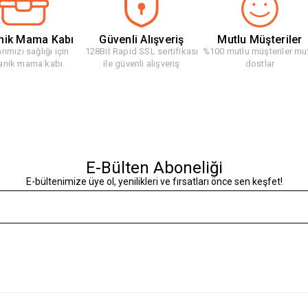
nik Mama Kabı
Güvenli Alışveriş
Mutlu Müşteriler
rımızı sağlığı için
128Bit Rapid SSL sertifikası
%100 mutlu müşteriler mu
anik mama kabı
ile güvenli alışveriş
dostlar
E-Bülten Aboneliği
E-bültenimize üye ol, yenilikleri ve fırsatları önce sen keşfet!