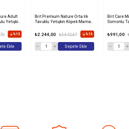
ure Adult
Brit Premium Nature Orta Irk
Brit Care M
lu Yetişkin
Tavuklu Yetişkin Köpek Maması
Somonlu Ta
g
15 Kg
Maması 2 
%13
₺2.244,00
%15
₺991,00
,70
₺2.642,67
ete Ekle
Sepete Ekle