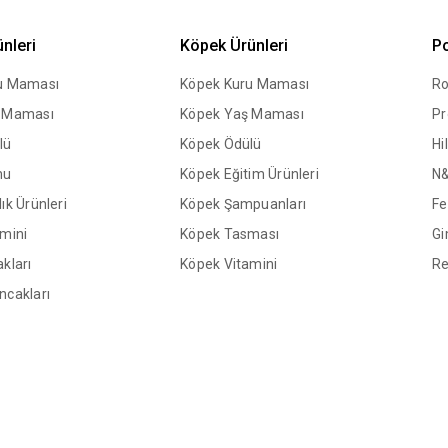
ünleri
Köpek Ürünleri
Po
ru Maması
Köpek Kuru Maması
Ro
ş Maması
Köpek Yaş Maması
Pr
lü
Köpek Ödülü
Hil
mu
Köpek Eğitim Ürünleri
N
ık Ürünleri
Köpek Şampuanları
Fe
amini
Köpek Tasması
Gi
kları
Köpek Vitamini
Re
ncakları