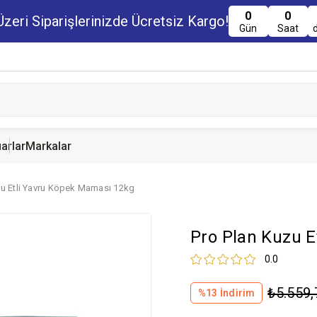
0
0
zeri Siparişlerinizde Ücretsiz Kargo!
Gün
Saat
arlar
Markalar
zu Etli Yavru Köpek Maması 12kg
u Maması
uru Maması
 Yemi
Kedi Ödülleri
Köpek Ödülü
Guinea Pig Yemi
Pro Plan Kuzu E
serve Maması
nserve Mamaları
Yemi
0.0
₺5.559,
%
13
İndirim