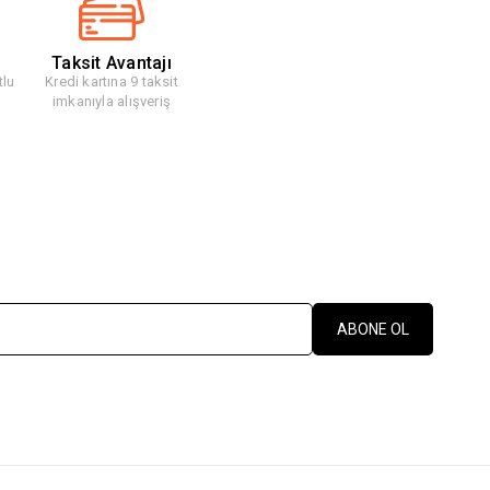
Taksit Avantajı
tlu
Kredi kartına 9 taksit
imkanıyla alışveriş
ABONE OL