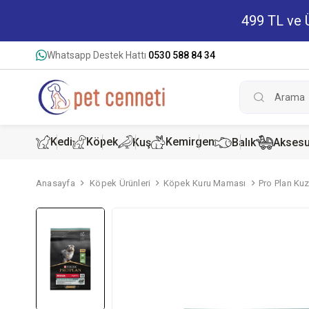
499 TL ve Ü
Whatsapp Destek Hattı
0530 588 84 34
Kedi
Köpek
Kemirgen
Kuş
Balık
Aksesu
Anasayfa
Köpek Ürünleri
Köpek Kuru Maması
Pro Plan Ku
Kedi Kur
Köpek K
Hamster
Kedi Kon
Köpek Ko
Tavşan 