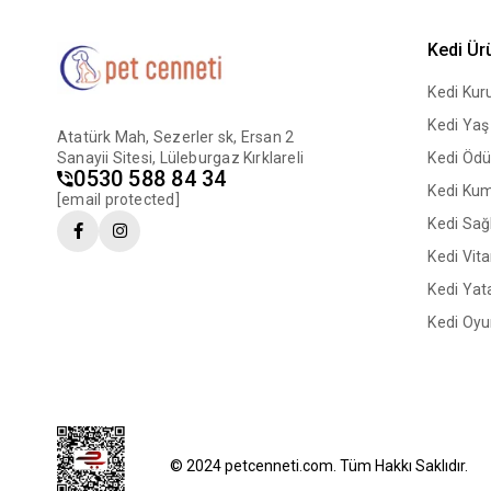
Kedi Ür
Kedi Ku
Kedi Ya
Atatürk Mah, Sezerler sk, Ersan 2
Sanayii Sitesi, Lüleburgaz Kırklareli
Kedi Ödü
0530 588 84 34
Kedi Ku
[email protected]
Kedi Sağl
Kedi Vit
Kedi Yata
Kedi Oyu
© 2024 petcenneti.com. Tüm Hakkı Saklıdır.