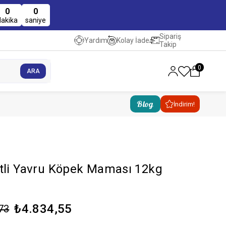
0
0
dakika
saniye
Sipariş
Kolay İade
Yardım
Takip
0
Blog
İndirim!
tli Yavru Köpek Maması 12kg
₺4.834,55
73