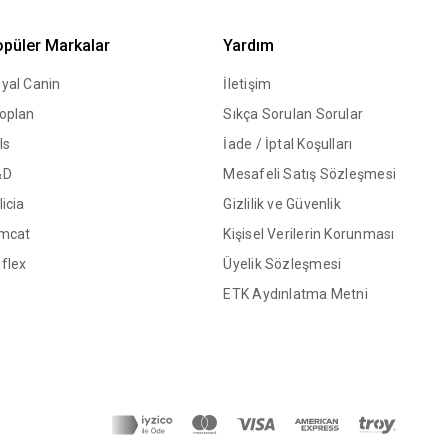
püler Markalar
Yardım
yal Canin
İletişim
oplan
Sıkça Sorulan Sorular
ls
İade / İptal Koşulları
&D
Mesafeli Satış Sözleşmesi
licia
Gizlilik ve Güvenlik
mcat
Kişisel Verilerin Korunması
flex
Üyelik Sözleşmesi
ETK Aydınlatma Metni