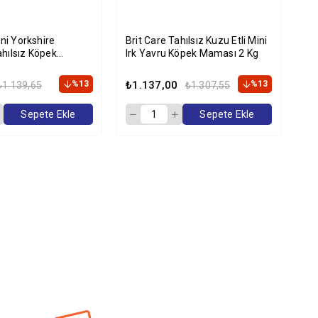
ini Yorkshire
Brit Care Tahılsız Kuzu Etli Mini
Bri
hılsız Köpek
Irk Yavru Köpek Maması 2 Kg
St
Kg
Ma
%13
₺1.137,00
%13
₺1
₺1.139,65
₺1.307,55
Sepete Ekle
Sepete Ekle