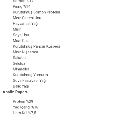
Somon %17
Pirinç %14
Kurutulmuş Somon Proteini
Mısır Gluteni Unu
Hayvansal Yağ
Mısır
Soya Unu
Mısır Grizi
Kurutulmuş Pancar Küspesi
Mısır Nişastası
Sakatat
Selüloz
Minareller
Kurutulmuş Yumurta
Soya Fasülyesi Yağı
Balık Yağı
Analiz Raporu
Protein %29
Yağ İçeriği %18
Ham Kül %7,5