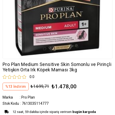
Pro Plan Medium Sensitive Skin Somonlu ve Pirinçli
Yetişkin Orta Irk Köpek Maması 3kg
0.0
₺1.478,00
₺1.699,71
%
13
İndirim
Marka
:
Pro Plan
Stok Kodu
7613035114777
12 saat, 59 dakika içinde sipariş verirsen
bugün kargoda