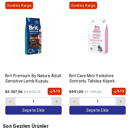
Ücretsiz Kargo
Ücretsiz Kargo
Brit Premium By Nature Adult
Brit Care Mini Yorkshire
Sensitive Lamb Kuzulu
Somonlu Tahılsız Köpek
Yetişkin Köpek Maması 15 Kg
Maması 2 Kg
%13
%13
₺3.307,56
₺991,00
₺3.803,70
₺1.139,65
Sepete Ekle
Sepete Ekle
Son Gezilen Ürünler