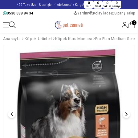
0
0
0
0
499 TL ve Üzeri Siparişlerinizde Ücretsiz Kargo!
Gün
Saat
dakika
saniye
0530 588 84 34
Yardım
Kolay İade
Sipariş Takip
0
Anasayfa
Köpek Ürünleri
Köpek Kuru Maması