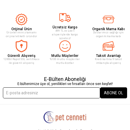
Ücretsiz Kargo
Orijinal Ürün
Organik Mama Kabı
499 TL ve üzeri
Ürünleriminiz tamamı
Doslarımızı sağlığı için
alışverişlerde kargo
orijinal etiketli üründür
organik mama kabı
ücretsiz!
Güvenli Alışveriş
Mutlu Müşteriler
Taksit Avantajı
128Bit Rapid SSL sertifikası
%100 mutlu müşteriler
Kredi kartına 9 taksit
ile güvenli alışveriş
mutlu dostlar
imkanıyla alışveriş
E-Bülten Aboneliği
E-bültenimize üye ol, yenilikleri ve fırsatları önce sen keşfet!
ABONE OL