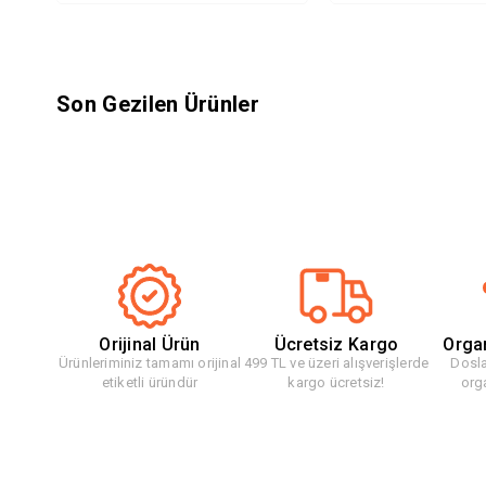
Son Gezilen Ürünler
Orijinal Ürün
Ücretsiz Kargo
Orga
Ürünleriminiz tamamı orijinal
499 TL ve üzeri alışverişlerde
Dosla
etiketli üründür
kargo ücretsiz!
org