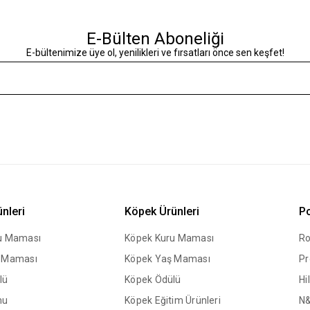
E-Bülten Aboneliği
E-bültenimize üye ol, yenilikleri ve fırsatları önce sen keşfet!
ünleri
Köpek Ürünleri
Po
ru Maması
Köpek Kuru Maması
Ro
ş Maması
Köpek Yaş Maması
Pr
lü
Köpek Ödülü
Hil
mu
Köpek Eğitim Ürünleri
N