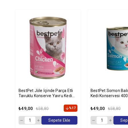
BestPet Jöle İçinde Parça Etli
BestPet Somon Balık
Tavuklu Konserve Yavru Kedi
Kedi Konservesi 400
Maması 400 gr
₺49,00
%17
₺49,00
₺58,80
₺58,80
Sepete Ekle
Sep