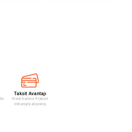
Taksit Avantajı
tlu
Kredi kartına 9 taksit
imkanıyla alışveriş