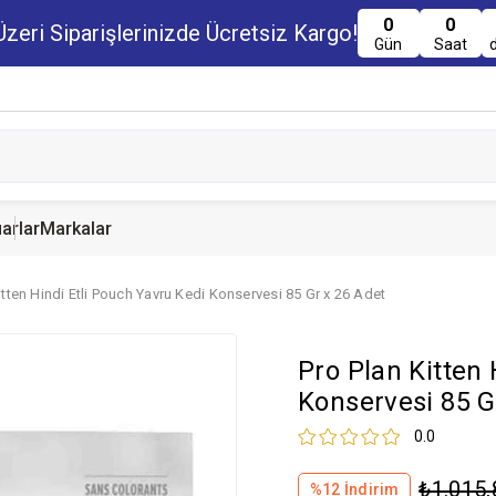
0
0
zeri Siparişlerinizde Ücretsiz Kargo!
Gün
Saat
arlar
Markalar
itten Hindi Etli Pouch Yavru Kedi Konservesi 85 Gr x 26 Adet
u Maması
uru Maması
 Yemi
Kedi Ödülleri
Köpek Ödülü
Guinea Pig Yemi
Pro Plan Kitten 
serve Maması
nserve Mamaları
Yemi
Konservesi 85 G
0.0
₺1.015,
%
12
İndirim