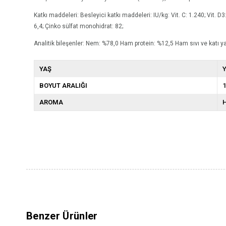
Katkı maddeleri: Besleyici katkı maddeleri: IU/kg: Vit. C: 1.240; Vit. 
6,4; Çinko sülfat monohidrat: 82;
Analitik bileşenler: Nem: %78,0 Ham protein: %12,5 ​​Ham sıvı ve katı 
YAŞ
Y
BOYUT ARALIĞI
1
AROMA
H
Benzer Ürünler