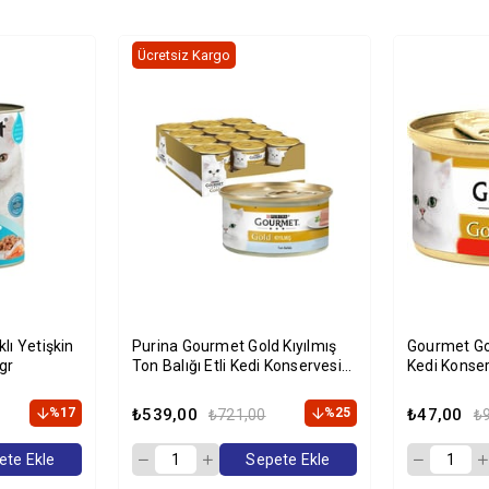
Ücretsiz Kargo
lı Yetişkin
Purina Gourmet Gold Kıyılmış
Gourmet Gold
gr
Ton Balığı Etli Kedi Konservesi
Kedi Konser
85 gr x 12'li Paket
%17
₺539,00
%25
₺47,00
₺721,00
₺
ete Ekle
Sepete Ekle