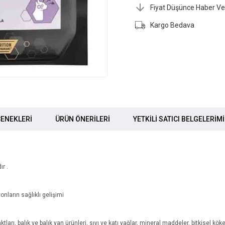
Fiyat Düşünce Haber Ve
Kargo Bedava
ENEKLERI
ÜRÜN ÖNERILERI
YETKİLİ SATICI BELGELERİM
ır .
ların sağlıklı gelişimi
tları, balık ve balık yan ürünleri, sıvı ve katı yağlar, mineral maddeler, bitkisel köke