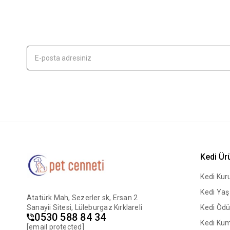
Kedi Ür
Kedi Ku
Kedi Ya
Atatürk Mah, Sezerler sk, Ersan 2
Sanayii Sitesi, Lüleburgaz Kırklareli
Kedi Ödü
0530 588 84 34
Kedi Ku
[email protected]