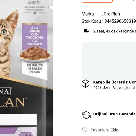
Marka
:
Pro Plan
Stok Kodu
8445290658319
2 saat, 43 dakika içinde 
Kargo ile Ücretsiz Gö
499₺ Üzeri Alışverişlerde
Orijinal Ürün Garantis
Favorilere Ekle