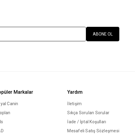
ABONE OL
püler Markalar
Yardım
yal Canin
İletişim
oplan
Sıkça Sorulan Sorular
ls
İade / İptal Koşulları
&D
Mesafeli Satış Sözleşmesi