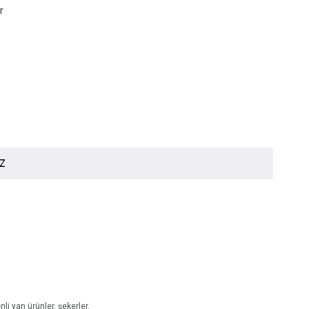
r
İZ
nli yan ürünler, şekerler.