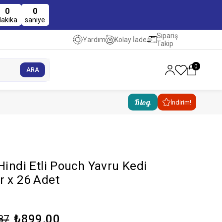
0
0
dakika
saniye
Sipariş
Kolay İade
Yardım
Takip
0
Blog
İndirim!
Hindi Etli Pouch Yavru Kedi
r x 26 Adet
₺899,00
87