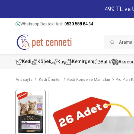
499 TL ve Ü
Whatsapp Destek Hattı
0530 588 84 34
Kedi
Köpek
Kemirgen
Kuş
Balık
Aksesu
Anasayfa
Kedi Ürünleri
Kedi Konserve Mamaları
Pro Plan K
Kedi Kur
Köpek K
Hamster
Kedi Kon
Köpek Ko
Tavşan 