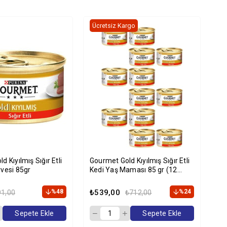
Ücretsiz Kargo
Üc
 Kıyılmış Sığır Etli
Gourmet Gold Kıyılmış Sığır Etli
Gou
vesi 85gr
Kedi Yaş Maması 85 gr (12
Ya
Adet)
%48
₺539,00
%24
₺9
91,00
₺712,00
Sepete Ekle
Sepete Ekle