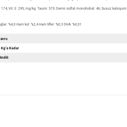
D3: 174; Vit. E: 295; mg/kg: Taurin: 570; Demir sülfat monohidrat: 46; Susuz kalsiyum
yağlar: %4,0 Ham kül: %2,4 Ham lifler: %0,3 DHA: %0,01
avru
 Kg'a Kadar
indili