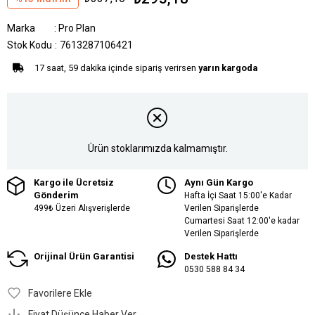
Marka
:
Pro Plan
Stok Kodu
7613287106421
17 saat, 59 dakika içinde sipariş verirsen
yarın kargoda
Ürün stoklarımızda kalmamıştır.
Kargo ile Ücretsiz
Aynı Gün Kargo
Gönderim
Hafta İçi Saat 15:00'e Kadar
499₺ Üzeri Alışverişlerde
Verilen Siparişlerde
Cumartesi Saat 12:00'e kadar
Verilen Siparişlerde
Orijinal Ürün Garantisi
Destek Hattı
0530 588 84 34
Favorilere Ekle
Fiyat Düşünce Haber Ver