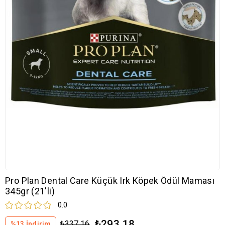
Pro Plan Dental Care Küçük Irk Köpek Ödül Maması
345gr (21'li)
0.0
₺293,18
₺337,16
%
13
İndirim