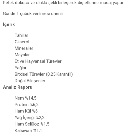
Petek dokusu ve oluklu şekli birleşerek diş etlerine masaj yapar.
Günde 1 çubuk verilmesi önerilir.
İçerik
Tahıllar
Gliserol
Mineraller
Mayalar
Et ve Hayvansal Türevler
Yağlar
Bitkisel Türevler (0,25 Karanfil)
Doğal Bileşenler
Analiz Raporu
Nem %14,5
Protein %6,2
Ham Kül %6
Yağ İçeriği %2,2
Ham Selüloz %1,5
Kalsiyum %1,1