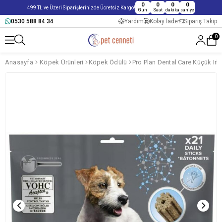
0
0
0
0
499 TL ve Üzeri Siparişlerinizde Ücretsiz Kargo!
Gün
Saat
dakika
saniye
0530 588 84 34
Yardım
Kolay İade
Sipariş Takip
0
Anasayfa
Köpek Ürünleri
Köpek Ödülü