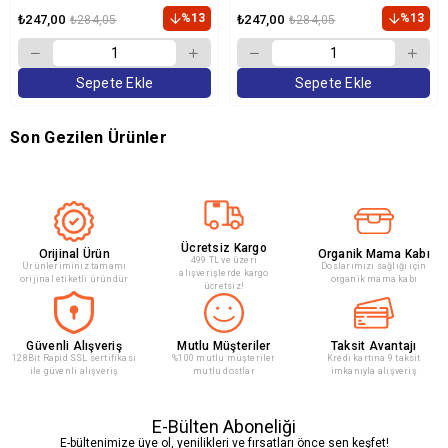
Destekleyici Köpek Ödülü 150
gr
%13
%13
₺247,00
₺247,00
₺284,05
₺284,05
Sepete Ekle
Sepete Ekle
Son Gezilen Ürünler
Ücretsiz Kargo
Orijinal Ürün
Organik Mama Kabı
499 TL ve üzeri
Ürünleriminiz tamamı
Doslarımızı sağlığı için
alışverişlerde kargo
orijinal etiketli üründür
organik mama kabı
ücretsiz!
Güvenli Alışveriş
Mutlu Müşteriler
Taksit Avantajı
128Bit Rapid SSL sertifikası
%100 mutlu müşteriler
Kredi kartına 9 taksit
ile güvenli alışveriş
mutlu dostlar
imkanıyla alışveriş
E-Bülten Aboneliği
E-bültenimize üye ol, yenilikleri ve fırsatları önce sen keşfet!