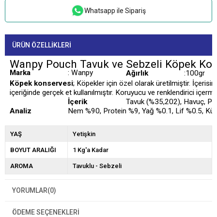
Whatsapp ile Sipariş
ÜRÜN ÖZELLIKLERI
Wanpy Pouch Tavuk ve Sebzeli Köpek Kon
Marka
: Wanpy
Ağırlık
:100gr
Köpek konservesi
; Köpekler için özel olarak üretilmiştir. İçeri
içeriğinde gerçek et kullanılmıştır. Koruyucu ve renklendirici içermez 
İçerik
Tavuk (%35,202), Havuç, Pata
Analiz
Nem %90, Protein %9, Yağ %0.1, Lif %0.5, Kül
YAŞ
Yetişkin
BOYUT ARALIĞI
1 Kg'a Kadar
AROMA
Tavuklu - Sebzeli
YORUMLAR
(0)
ÖDEME SEÇENEKLERI