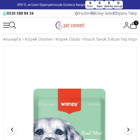
0
0
0
0
499 TL ve Üzeri Siparişlerinizde Ücretsiz Kargo!
Gün
Saat
dakika
saniye
0530 588 84 34
Yardım
Kolay İade
Sipariş Takip
0
Anasayfa
Köpek Ürünleri
Köpek Ödülü
Pouch Tavuk Sebze Yaş Köpek