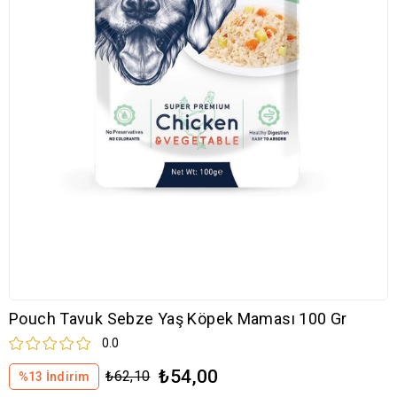
Pouch Tavuk Sebze Yaş Köpek Maması 100 Gr
0.0
₺54,00
₺62,10
%
13
İndirim