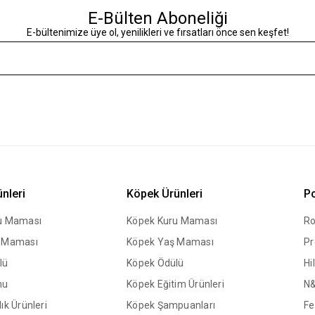
E-Bülten Aboneliği
E-bültenimize üye ol, yenilikleri ve fırsatları önce sen keşfet!
ünleri
Köpek Ürünleri
Po
ru Maması
Köpek Kuru Maması
Ro
ş Maması
Köpek Yaş Maması
Pr
lü
Köpek Ödülü
Hil
mu
Köpek Eğitim Ürünleri
N
ık Ürünleri
Köpek Şampuanları
Fe