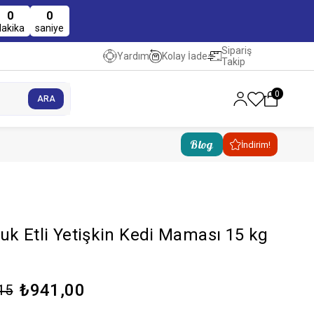
0
0
dakika
saniye
Sipariş
Kolay İade
Yardım
Takip
0
Blog
İndirim!
uk Etli Yetişkin Kedi Maması 15 kg
₺941,00
15