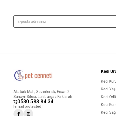
Kedi Ür
Kedi Ku
Kedi Ya
Atatürk Mah, Sezerler sk, Ersan 2
Sanayii Sitesi, Lüleburgaz Kırklareli
Kedi Ödü
0530 588 84 34
Kedi Ku
[email protected]
Kedi Sağl