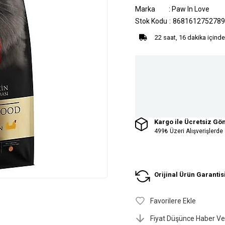
Marka
:
Paw In Love
Stok Kodu
8681612752789
22 saat, 16 dakika içinde
Kargo ile Ücretsiz Gö
499₺ Üzeri Alışverişlerde
Orijinal Ürün Garantis
Favorilere Ekle
Fiyat Düşünce Haber Ve