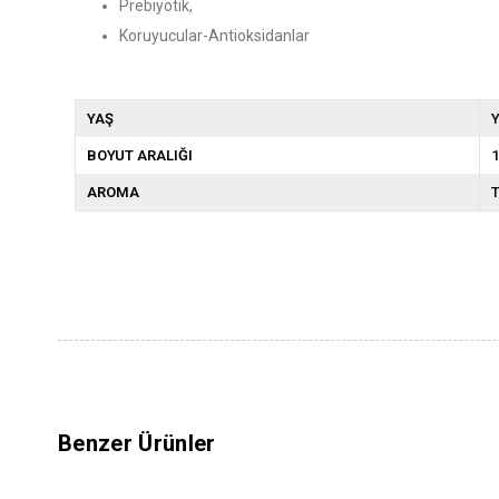
Prebiyotik,
Koruyucular-Antioksidanlar
YAŞ
Y
BOYUT ARALIĞI
1
AROMA
T
Benzer Ürünler