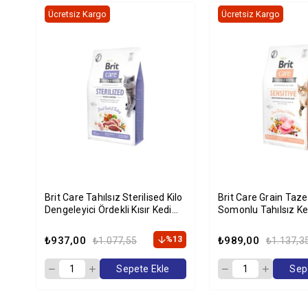
Ücretsiz Kargo
Ücretsiz Kargo
Brit Care Tahılsız Sterilised Kilo
Brit Care Grain Taze Hindili Ve
Dengeleyici Ördekli Kısır Kedi
Somonlu Tahılsız K
Maması 2 Kg
2 Kg
₺937,00
%13
₺989,00
₺1.077,55
₺1.137,3
Sepete Ekle
Sep