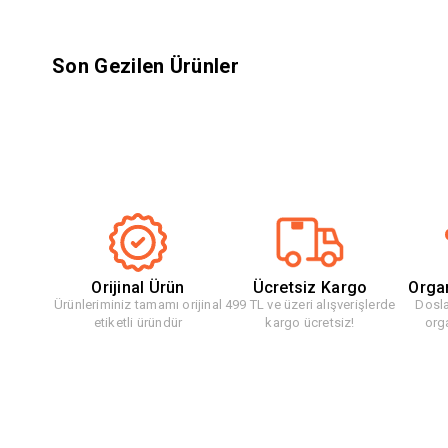
Son Gezilen Ürünler
Orijinal Ürün
Ücretsiz Kargo
Orga
Ürünleriminiz tamamı orijinal
499 TL ve üzeri alışverişlerde
Dosla
etiketli üründür
kargo ücretsiz!
org