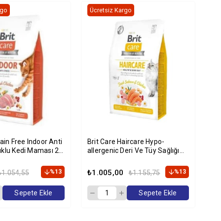
rgo
Ücretsiz Kargo
Üc
rain Free Indoor Anti
Brit Care Haircare Hypo-
Br
uklu Kedi Maması 2
allergenic Deri Ve Tüy Sağlığı
Kıs
Için Tahılsız Yetişkin Kedi
Kg
Maması 2kg
%13
₺1.005,00
%13
₺2
₺1.054,55
₺1.155,75
Sepete Ekle
Sepete Ekle