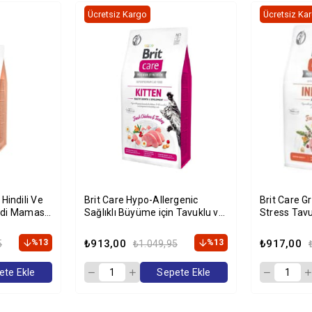
Ücretsiz Kargo
Ücretsiz Ka
Brit Care Hypo-Allergenic
Brit Care G
edi Maması
Sağlıklı Büyüme için Tavuklu ve
Stress Tav
Hindili Tahılsız Yavru Kedi
Kg
Maması 2kg
%13
₺913,00
%13
₺917,00
5
₺1.049,95
ete Ekle
Sepete Ekle