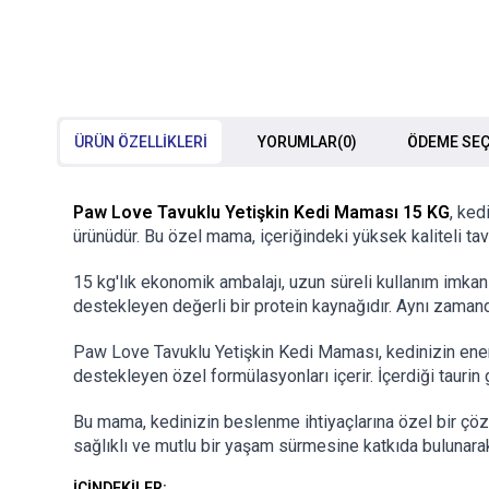
ÜRÜN ÖZELLIKLERI
YORUMLAR
(0)
ÖDEME SEÇ
Paw Love Tavuklu Yetişkin Kedi Maması 15 KG
, ked
ürünüdür. Bu özel mama, içeriğindeki yüksek kaliteli tavuk
15 kg'lık ekonomik ambalajı, uzun süreli kullanım imkan
destekleyen değerli bir protein kaynağıdır. Aynı zamanda
Paw Love Tavuklu Yetişkin Kedi Maması, kedinizin enerji 
destekleyen özel formülasyonları içerir. İçerdiği taurin
Bu mama, kedinizin beslenme ihtiyaçlarına özel bir çözü
sağlıklı ve mutlu bir yaşam sürmesine katkıda bulunarak
İÇİNDEKİLER: