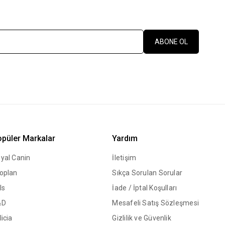
ABONE OL
püler Markalar
Yardım
yal Canin
İletişim
oplan
Sıkça Sorulan Sorular
ls
İade / İptal Koşulları
&D
Mesafeli Satış Sözleşmesi
licia
Gizlilik ve Güvenlik