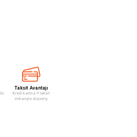
Taksit Avantajı
tlu
Kredi kartına 9 taksit
imkanıyla alışveriş