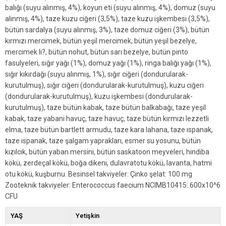
balığı (suyu alınmış, 4%), koyun eti (suyu alınmış, 4%), domuz (suyu
alınmış, 4%), taze kuzu ciğeri (3,5%), taze kuzu işkembesi (3,5%),
bütün sardalya (suyu alınmış, 3%), taze domuz ciğeri (3%), bütün
kırmızı mercimek, bütün yeşil mercimek, bütün yeşil bezelye,
mercimek li?, bütün nohut, bütün sarı bezelye, bütün pinto
fasulyeleri, sığır yağı (1%), domuz yağı (1%), ringa balığı yağı (1%),
sığır kıkırdağı (suyu alınmış, 1%), sığır ciğeri (dondurularak-
kurutulmuş), sığır ciğeri (dondurularak-kurutulmuş), kuzu ciğeri
(dondurularak-kurutulmuş), kuzu işkembesi (dondurularak-
kurutulmuş), taze bütün kabak, taze bütün balkabağı, taze yeşil
kabak, taze yabani havuç, taze havuç, taze bütün kırmızı lezzetli
elma, taze bütün bartlett armudu, taze kara lahana, taze ıspanak,
taze ıspanak, taze şalgam yaprakları, esmer su yosunu, bütün
kızılcık, bütün yaban mersini, bütün saskatoon meyveleri, hindiba
kökü, zerdeçal kökü, boğa dikeni, dulavratotu kökü, lavanta, hatmi
otu kökü, kuşburnu. Besinsel takviyeler: Çinko şelat: 100 mg
Zooteknik takviyeler: Enterococcus faecium NCIMB10415: 600x10^6
CFU
YAŞ
Yetişkin