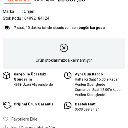
Marka
:
Orijen
Stok Kodu
64992184124
7 saat, 10 dakika içinde sipariş verirsen
bugün kargoda
Ürün stoklarımızda kalmamıştır.
Kargo ile Ücretsiz
Aynı Gün Kargo
Gönderim
Hafta İçi Saat 15:00'e Kadar
499₺ Üzeri Alışverişlerde
Verilen Siparişlerde
Cumartesi Saat 12:00'e kadar
Verilen Siparişlerde
Orijinal Ürün Garantisi
Destek Hattı
0530 588 84 34
Favorilere Ekle
Fiyat Düşünce Haber Ver