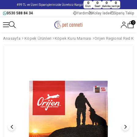
0
0
0
0
499 TL ve Üzeri Siparişlerinizde Ücretsiz Kargo!
Gün
Saat
dakika
saniye
0530 588 84 34
Yardım
Kolay İade
Sipariş Takip
0
Anasayfa
Köpek Ürünleri
Köpek Kuru Maması