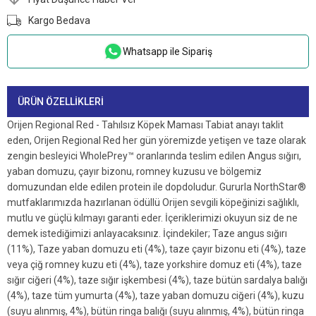
Kargo Bedava
Whatsapp ile Sipariş
ÜRÜN ÖZELLIKLERI
Orijen Regional Red - Tahılsız Köpek Maması Tabiat anayı taklit
eden, Orijen Regional Red her gün yöremizde yetişen ve taze olarak
zengin besleyici WholePrey™ oranlarında teslim edilen Angus sığırı,
yaban domuzu, çayır bizonu, romney kuzusu ve bölgemiz
domuzundan elde edilen protein ile dopdoludur. Gururla NorthStar®
mutfaklarımızda hazırlanan ödüllü Orijen sevgili köpeğinizi sağlıklı,
mutlu ve güçlü kılmayı garanti eder. İçeriklerimizi okuyun siz de ne
demek istediğimizi anlayacaksınız. İçindekiler; Taze angus sığırı
(11%), Taze yaban domuzu eti (4%), taze çayır bizonu eti (4%), taze
veya çiğ romney kuzu eti (4%), taze yorkshire domuz eti (4%), taze
sığır ciğeri (4%), taze sığır işkembesi (4%), taze bütün sardalya balığı
(4%), taze tüm yumurta (4%), taze yaban domuzu ciğeri (4%), kuzu
(suyu alınmış, 4%), bütün ringa balığı (suyu alınmış, 4%), bütün ringa