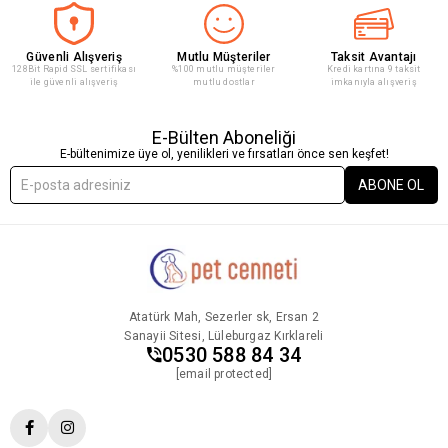
Güvenli Alışveriş
Mutlu Müşteriler
Taksit Avantajı
128Bit Rapid SSL sertifikası
%100 mutlu müşteriler
Kredi kartına 9 taksit
ile güvenli alışveriş
mutlu dostlar
imkanıyla alışveriş
E-Bülten Aboneliği
E-bültenimize üye ol, yenilikleri ve fırsatları önce sen keşfet!
ABONE OL
Atatürk Mah, Sezerler sk, Ersan 2
Sanayii Sitesi, Lüleburgaz Kırklareli
0530 588 84 34
[email protected]