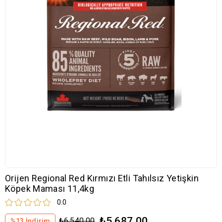
Orijen Regional Red Kırmızı Etli Tahılsız Yetişkin
Köpek Maması 11,4kg
0.0
₺5.687,00
₺6.540,00
%
13
İndirim