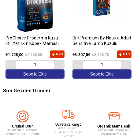
ProChoice Proderma Kuzu
Brit Premium By Nature Adult
Etli Yetişkin Köpek Maması
Sensitive Lamb Kuzulu
18kg
Yetişkin Köpek Maması 15 Kg
%20
%13
₺1.728,00
₺3.307,56
₺2.160,85
₺3.803,70
Sepete Ekle
Sepete Ekle
Son Gezilen Ürünler
Ücretsiz Kargo
Orijinal Ürün
Organik Mama Kabı
499 TL ve üzeri
Ürünleriminiz tamamı
Doslarımızı sağlığı için
alışverişlerde kargo
orijinal etiketli üründür
organik mama kabı
ücretsiz!