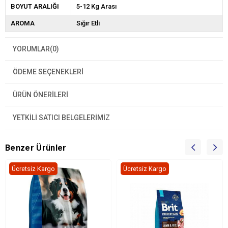
BOYUT ARALIĞI
5-12 Kg Arası
AROMA
Sığır Etli
YORUMLAR
(0)
ÖDEME SEÇENEKLERI
ÜRÜN ÖNERILERI
YETKİLİ SATICI BELGELERİMİZ
Benzer Ürünler
Ücretsiz Kargo
Ücretsiz Kargo