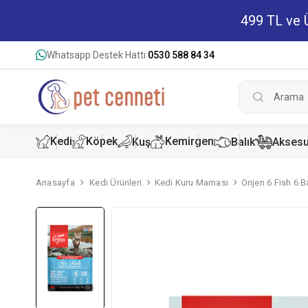
499 TL ve Ü
Whatsapp Destek Hattı
0530 588 84 34
Kedi
Köpek
Kemirgen
Kuş
Balık
Aksesu
Anasayfa
Kedi Ürünleri
Kedi Kuru Maması
Orijen 6 Fish 6 
Kedi Kur
Köpek K
Hamster
Kedi Kon
Köpek Ko
Tavşan 