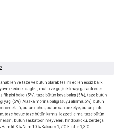
İZ
anabilen ve taze ve bütün olarak teslim edilen essiz balık
avru kedinizi saglıklı, mutlu ve güçlü kılmayı garanti eder.
fik pisi balıgı (5%), taze bütün kaya balıgı (5%), taze bütün
ıgı yagı (5%), Alaska morina balıgı (suyu alınmıs,5%), bütün
ercimek lifi, bütün nohut, bütün sarı bezelye, bütün pinto
uç, taze havuç,taze bütün kırmızı lezzetli elma, taze bütün
 mersini, bütün saskatoon meyveleri, hindibakökü, zerdeçal
% Ham lif 3 % Nem 10 % Kalsium 1,7 % Fosfor 1,3 %