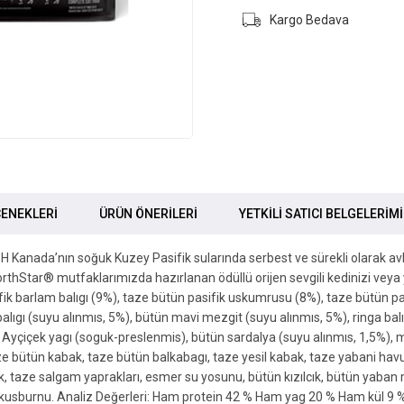
Kargo Bedava
ENEKLERI
ÜRÜN ÖNERILERI
YETKİLİ SATICI BELGELERİM
SH Kanada’nın soğuk Kuzey Pasifik sularında serbest ve sürekli olarak avl
NorthStar® mutfaklarımızda hazırlanan ödüllü orijen sevgili kedinizi veya y
fik barlam balıgı (9%), taze bütün pasifik uskumrusu (8%), taze bütün pasi
balıgı (suyu alınmıs, 5%), bütün mavi mezgit (suyu alınmıs, 5%), ringa bal
Ayçiçek yagı (soguk-preslenmis), bütün sardalya (suyu alınmıs, 1,5%), m
aze bütün kabak, taze bütün balkabagı, taze yesil kabak, taze yabani hav
k, taze salgam yaprakları, esmer su yosunu, bütün kızılcık, bütün yaban
ü, kusburnu. Analiz Değerleri: Ham protein 42 % Ham yag 20 % Ham kül 9 