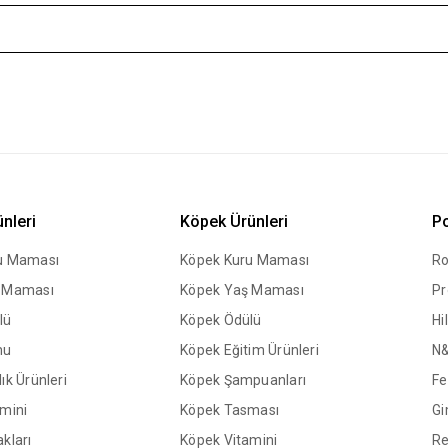
ünleri
Köpek Ürünleri
Po
ru Maması
Köpek Kuru Maması
Ro
ş Maması
Köpek Yaş Maması
Pr
lü
Köpek Ödülü
Hil
mu
Köpek Eğitim Ürünleri
N
ık Ürünleri
Köpek Şampuanları
Fe
amini
Köpek Tasması
Gi
kları
Köpek Vitamini
Re