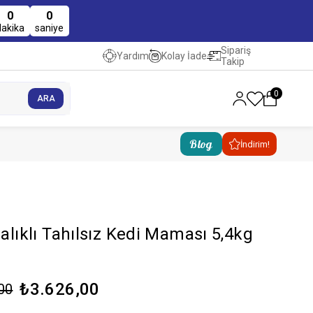
0
0
dakika
saniye
Sipariş
Kolay İade
Yardım
Takip
0
Blog
İndirim!
Balıklı Tahılsız Kedi Maması 5,4kg
₺3.626,00
00