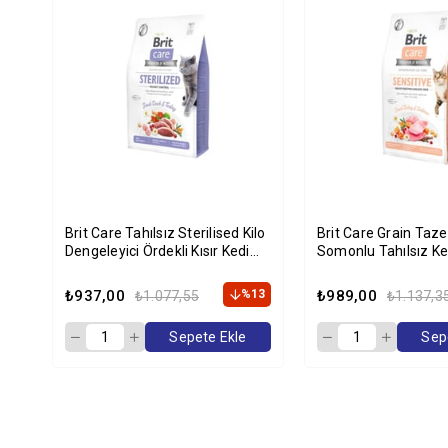
Brit Care Tahılsız Sterilised Kilo
Brit Care Grain Taze Hindili Ve
Dengeleyici Ördekli Kısır Kedi
Somonlu Tahılsız K
Maması 2 Kg
2 Kg
₺937,00
%13
₺989,00
₺1.077,55
₺1.137,3
Sepete Ekle
Sep