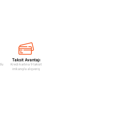
Taksit Avantajı
tlu
Kredi kartına 9 taksit
imkanıyla alışveriş