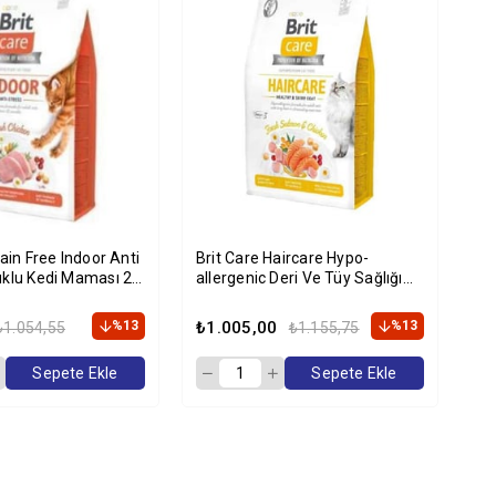
rain Free Indoor Anti
Brit Care Haircare Hypo-
Br
uklu Kedi Maması 2
allergenic Deri Ve Tüy Sağlığı
Kıs
Için Tahılsız Yetişkin Kedi
Kg
Maması 2kg
%13
₺1.005,00
%13
₺2
₺1.054,55
₺1.155,75
Sepete Ekle
Sepete Ekle