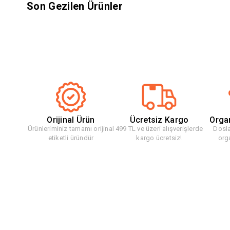
Son Gezilen Ürünler
Orijinal Ürün
Ücretsiz Kargo
Orga
Ürünleriminiz tamamı orijinal
499 TL ve üzeri alışverişlerde
Dosla
etiketli üründür
kargo ücretsiz!
org