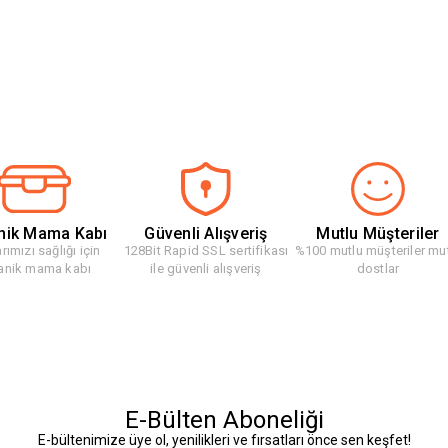
nik Mama Kabı
Güvenli Alışveriş
Mutlu Müşteriler
rımızı sağlığı için
128Bit Rapid SSL sertifikası
%100 mutlu müşteriler mu
anik mama kabı
ile güvenli alışveriş
dostlar
E-Bülten Aboneliği
E-bültenimize üye ol, yenilikleri ve fırsatları önce sen keşfet!