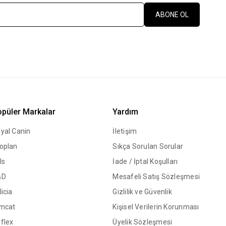
ABONE OL
püler Markalar
Yardım
yal Canin
İletişim
oplan
Sıkça Sorulan Sorular
ls
İade / İptal Koşulları
&D
Mesafeli Satış Sözleşmesi
licia
Gizlilik ve Güvenlik
mcat
Kişisel Verilerin Korunması
flex
Üyelik Sözleşmesi