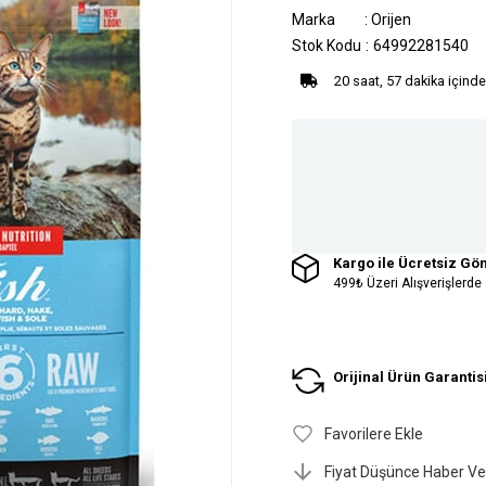
Marka
:
Orijen
Stok Kodu
64992281540
20 saat, 57 dakika içinde
Kargo ile Ücretsiz Gö
499₺ Üzeri Alışverişlerde
Orijinal Ürün Garantis
Favorilere Ekle
Fiyat Düşünce Haber Ve