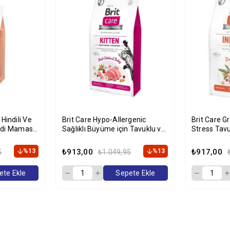
Brit Care Hypo-Allergenic
Brit Care G
edi Maması
Sağlıklı Büyüme için Tavuklu ve
Stress Tav
Hindili Tahılsız Yavru Kedi
Kg
Maması 2kg
%13
₺913,00
%13
₺917,00
5
₺1.049,95
ete Ekle
Sepete Ekle