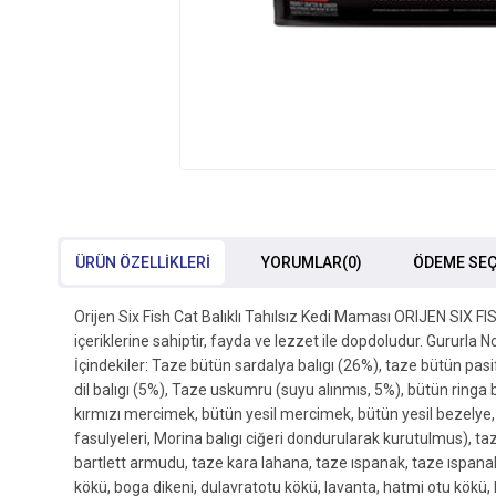
ÜRÜN ÖZELLIKLERI
YORUMLAR
(0)
ÖDEME SEÇ
Orijen Six Fish Cat Balıklı Tahılsız Kedi Maması ORIJEN SIX FI
içeriklerine sahiptir, fayda ve lezzet ile dopdoludur. Gururla 
İçindekiler: Taze bütün sardalya balıgı (26%), taze bütün pasi
dil balıgı (5%), Taze uskumru (suyu alınmıs, 5%), bütün ringa 
kırmızı mercimek, bütün yesil mercimek, bütün yesil bezelye, 
fasulyeleri, Morina balıgı ciğeri dondurularak kurutulmus), t
bartlett armudu, taze kara lahana, taze ıspanak, taze ıspana
kökü, boga dikeni, dulavratotu kökü, lavanta, hatmi otu kök