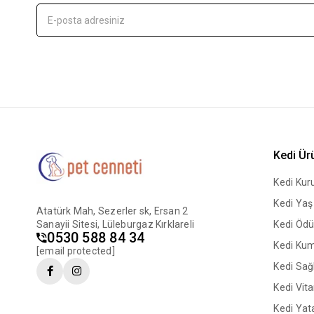
Kedi Ür
Kedi Ku
Kedi Ya
Atatürk Mah, Sezerler sk, Ersan 2
Sanayii Sitesi, Lüleburgaz Kırklareli
Kedi Ödü
0530 588 84 34
Kedi Ku
[email protected]
Kedi Sağl
Kedi Vit
Kedi Yata