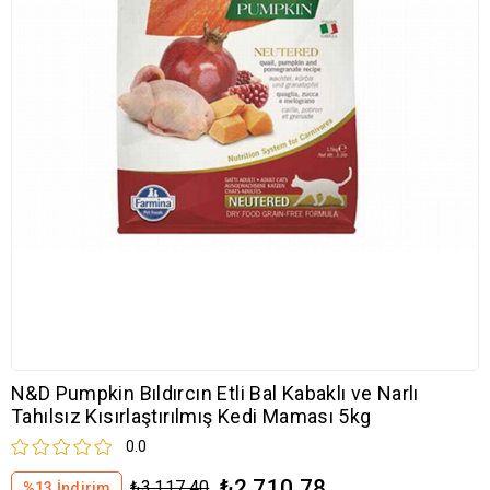
N&D Pumpkin Bıldırcın Etli Bal Kabaklı ve Narlı
Tahılsız Kısırlaştırılmış Kedi Maması 5kg
0.0
₺2.710,78
₺3.117,40
%
13
İndirim