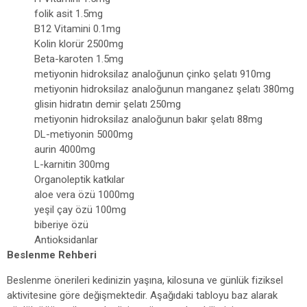
folik asit 1.5mg
B12 Vitamini 0.1mg
Kolin klorür 2500mg
Beta-karoten 1.5mg
metiyonin hidroksilaz analoğunun çinko şelatı 910mg
metiyonin hidroksilaz analoğunun manganez şelatı 380mg
glisin hidratın demir şelatı 250mg
metiyonin hidroksilaz analoğunun bakır şelatı 88mg
DL-metiyonin 5000mg
aurin 4000mg
L-karnitin 300mg
Organoleptik katkılar
aloe vera özü 1000mg
yeşil çay özü 100mg
biberiye özü
Antioksidanlar
Beslenme Rehberi
Beslenme önerileri kedinizin yaşına, kilosuna ve günlük fiziksel
aktivitesine göre değişmektedir. Aşağıdaki tabloyu baz alarak