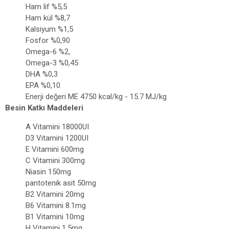
Ham lif %5,5
Ham kül %8,7
Kalsiyum %1,5
Fosfor %0,90
Omega-6 %2,
Omega-3 %0,45
DHA %0,3
EPA %0,10
Enerji değeri ME 4750 kcal/kg - 15.7 MJ/kg
Besin Katkı Maddeleri
A Vitamini 18000UI
D3 Vitamini 1200UI
E Vitamini 600mg
C Vitamini 300mg
Niasin 150mg
pantotenik asit 50mg
B2 Vitamini 20mg
B6 Vitamini 8.1mg
B1 Vitamini 10mg
H Vitamini 1.5mg