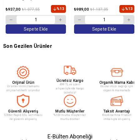
Kedi Maması 2 Kg
Maması 2 Kg
%13
%13
₺937,00
₺989,00
₺1.077,55
₺1.137,35
Sepete Ekle
Sepete Ekle
Son Gezilen Ürünler
Ücretsiz Kargo
Orijinal Ürün
Organik Mama Kabı
499 TL ve üzeri
Ürünleriminiz tamamı
Doslarımızı sağlığı için
alışverişlerde kargo
orijinal etiketli üründür
organik mama kabı
ücretsiz!
Güvenli Alışveriş
Mutlu Müşteriler
Taksit Avantajı
128Bit Rapid SSL sertifikası
%100 mutlu müşteriler
Kredi kartına 9 taksit
ile güvenli alışveriş
mutlu dostlar
imkanıyla alışveriş
E-Bülten Aboneliği