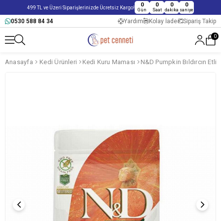
0
0
0
0
499 TL ve Üzeri Siparişlerinizde Ücretsiz Kargo!
Gün
Saat
dakika
saniye
0530 588 84 34
Yardım
Kolay İade
Sipariş Takip
0
Anasayfa
Kedi Ürünleri
Kedi Kuru Maması