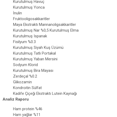
Kurutulmuş Havuç
Kurutulmuş Yonca
İnulin
Fruktooligosakkaritler
Maya Ekstraktı Mannanoligsakkaritler
Kurutulmuş Nar %0,5 Kurutulmuş Elma
Kurutulmuş Ispanak
Fisilyum %0.3
Kurutulmuş Siyah Kuş Üzümü
Kurutulmuş Tatlı Portakal
Kurutulmuş Yaban Mersini
Sodyum Klorid
Kurutulmuş Bira Mayası
Zerdeçal %0.2
Glikozamin
Kondroitin Sülfat
Kadife Çiçeği Ekstraktı Lutein Kaynağı
Analiz Raporu
Ham protein %46
Ham yağlar %11