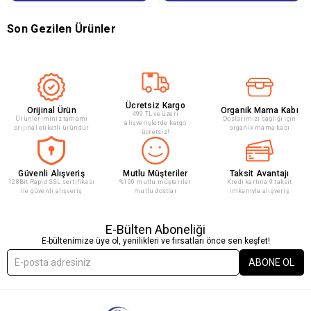
Son Gezilen Ürünler
Ücretsiz Kargo
Orijinal Ürün
Organik Mama Kabı
499 TL ve üzeri
Ürünleriminiz tamamı
Doslarımızı sağlığı için
alışverişlerde kargo
orijinal etiketli üründür
organik mama kabı
ücretsiz!
Güvenli Alışveriş
Mutlu Müşteriler
Taksit Avantajı
128Bit Rapid SSL sertifikası
%100 mutlu müşteriler
Kredi kartına 9 taksit
ile güvenli alışveriş
mutlu dostlar
imkanıyla alışveriş
E-Bülten Aboneliği
E-bültenimize üye ol, yenilikleri ve fırsatları önce sen keşfet!
ABONE OL