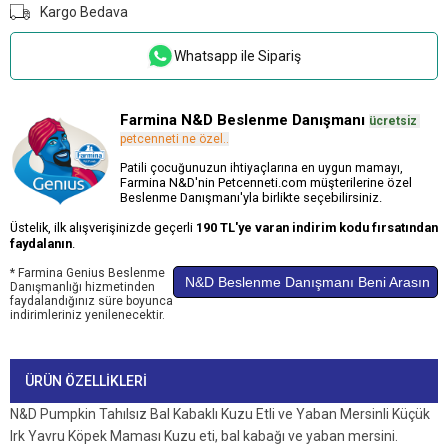
Kargo Bedava
Whatsapp ile Sipariş
Farmina N&D Beslenme Danışmanı
ücretsiz
.
petcenneti ne özel..
Patili çocuğunuzun ihtiyaçlarına en uygun mamayı,
Farmina N&D'nin Petcenneti.com müşterilerine özel
Beslenme Danışmanı'yla birlikte seçebilirsiniz.
Üstelik, ilk alışverişinizde geçerli
190 TL'ye varan indirim kodu fırsatından
faydalanın
.
* Farmina Genius Beslenme
N&D Beslenme Danışmanı Beni Arasın
Danışmanlığı hizmetinden
faydalandığınız süre boyunca
indirimleriniz yenilenecektir.
ÜRÜN ÖZELLIKLERI
N&D Pumpkin Tahılsız Bal Kabaklı Kuzu Etli ve Yaban Mersinli Küçük
Irk Yavru Köpek Maması Kuzu eti, bal kabağı ve yaban mersini.