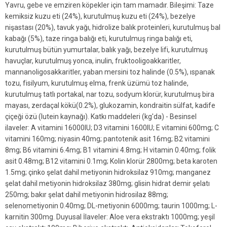
Yavru, gebe ve emziren köpekler için tam mamadır. Bileşimi: Taze
kemiksiz kuzu eti (24%), kurutulmuş kuzu eti (24%), bezelye
nişastası (20%), tavuk yağı, hidrolize balık proteinleri, kurutulmuş bal
kabağı (5%), taze ringa balığı eti, kurutulmuş ringa balığı eti,
kurutulmuş bütün yumurtalar, balık yağı, bezelye lifi, kurutulmuş
havuçlar, kurutulmuş yonca, inulin, fruktooligoakkaritler,
mannanoligosakkaritler, yaban mersini toz halinde (0.5%), ıspanak
tozu, fisilyum, kurutulmuş elma, frenk üzümü toz halinde,
kurutulmuş tatlı portakal, nar tozu, sodyum klorür, kurutulmuş bira
mayası, zerdaçal kökü(0.2%), glukozamin, kondraitin sülfat, kadife
çiçeği özü (lutein kaynağı). Katkı maddeleri (kg'da) - Besinsel
ilaveler: A vitamini 16000IU; D3 vitamini 1600IU; E vitamini 600mg; C
vitamini 160mg; niyasin 40mg; pantotenik asit 16mg; B2 vitamini
8mg; B6 vitamini 6.4mg; B1 vitamini 4.8mg; H vitamin 0.40mg; folik
asit 0.48mg; B12 vitamini 0.1mg; Kolin klorür 2800mg; beta karoten
1.5mg; çinko şelat dahil metiyonin hidroksilaz 910mg; manganez
şelat dahil metiyonin hidroksilaz 380mg; glisin hidrat demir şelatı
250mg; bakır şelat dahil metiyonin hidrosilaz 88mg;
selenometiyonin 0.40mg; DL-metiyonin 6000mg; taurin 1000mg; L-
karnitin 300mg. Duyusal İlaveler: Aloe vera ekstraktı 1000mg; yeşil