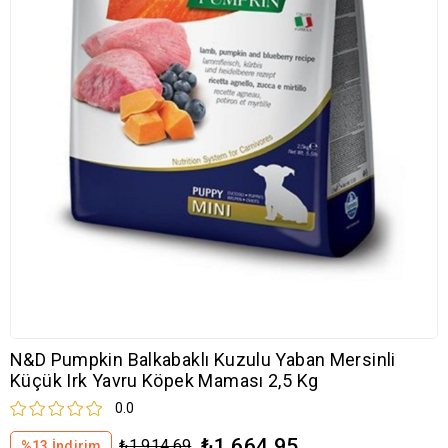
N&D Pumpkin Balkabaklı Kuzulu Yaban Mersinli
Küçük Irk Yavru Köpek Maması 2,5 Kg
0.0
₺1.664,95
₺1.914,69
%
13
İndirim