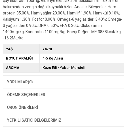
çay ekstraktı 100mg; Biberiye ekstraktı. Antioksidanlar: Tokoferol
bakımından zengin doğal kaynaklı özler. Analitik Bileşenler: Ham
protein 35.00%; Ham yağlar 20.00%; Ham lif 1.90%; Ham kül 8.10%;
Kalsiyum 1.30%; Fosfor 0.90%; Omega-6 yağ asitleri 3.40%; Omega-
3 yağ asitleri 0.90%; DHA 0.50%; EPA 0.30%; Glukozamin
1400mg/kg; Kondroitin 1100mg/kg. Enerji Değeri: ME 3888kcal/ kg
-16.2MJ/kg.
YAŞ
Yavru
BOYUT ARALIĞI
1-5 Kg Arası
AROMA
Kuzu Etli - Yaban Mersinli
YORUMLAR
(0)
ÖDEME SEÇENEKLERI
ÜRÜN ÖNERILERI
YETKİLİ SATICI BELGELERİMİZ