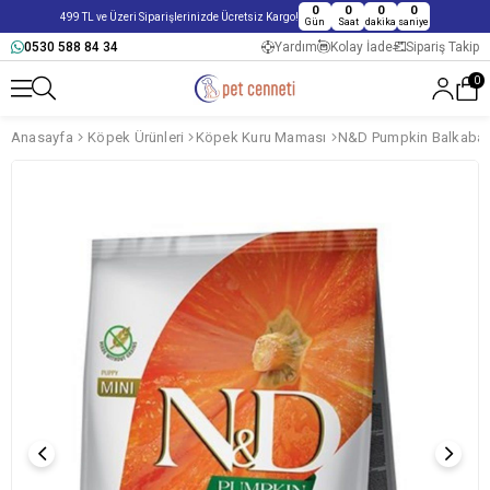
0
0
0
0
499 TL ve Üzeri Siparişlerinizde Ücretsiz Kargo!
Gün
Saat
dakika
saniye
0530 588 84 34
Yardım
Kolay İade
Sipariş Takip
0
Anasayfa
Köpek Ürünleri
Köpek Kuru Maması