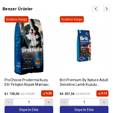
Benzer Ürünler
Ücretsiz Kargo
Ücretsiz Kargo
ProChoice Proderma Kuzu
Brit Premium By Nature Adult
Etli Yetişkin Köpek Maması
Sensitive Lamb Kuzulu
18kg
Yetişkin Köpek Maması 15 Kg
%20
%13
₺1.728,00
₺3.307,56
₺2.160,85
₺3.803,70
Sepete Ekle
Sepete Ekle