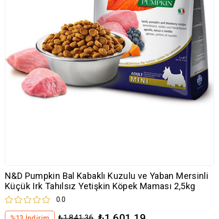
N&D Pumpkin Bal Kabaklı Kuzulu ve Yaban Mersinli
Küçük Irk Tahılsız Yetişkin Köpek Maması 2,5kg
0.0
₺1.601,19
₺1.841,36
%
13
İndirim