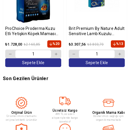
ProChoice Proderma Kuzu
Brit Premium By Nature Adult
Etli Yetişkin Köpek Maması
Sensitive Lamb Kuzulu
18kg
Yetişkin Köpek Maması 15 Kg
%20
%13
₺1.728,00
₺3.307,56
₺2.160,85
₺3.803,70
Sepete Ekle
Sepete Ekle
Son Gezilen Ürünler
Ücretsiz Kargo
Orijinal Ürün
Organik Mama Kabı
499 TL ve üzeri
Ürünleriminiz tamamı
Doslarımızı sağlığı için
alışverişlerde kargo
orijinal etiketli üründür
organik mama kabı
ücretsiz!