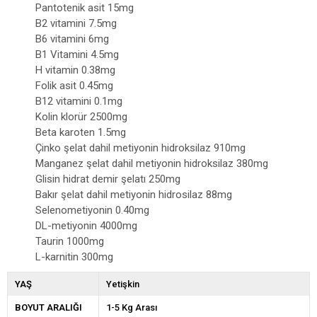
Pantotenik asit 15mg
B2 vitamini 7.5mg
B6 vitamini 6mg
B1 Vitamini 4.5mg
H vitamin 0.38mg
Folik asit 0.45mg
B12 vitamini 0.1mg
Kolin klorür 2500mg
Beta karoten 1.5mg
Çinko şelat dahil metiyonin hidroksilaz 910mg
Manganez şelat dahil metiyonin hidroksilaz 380mg
Glisin hidrat demir şelatı 250mg
Bakır şelat dahil metiyonin hidrosilaz 88mg
Selenometiyonin 0.40mg
DL-metiyonin 4000mg
Taurin 1000mg
L-karnitin 300mg
YAŞ
Yetişkin
BOYUT ARALIĞI
1-5 Kg Arası