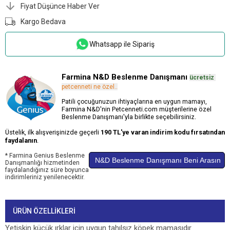
Fiyat Düşünce Haber Ver
Kargo Bedava
Whatsapp ile Sipariş
Farmina N&D Beslenme Danışmanı
ücretsiz
.
petcenneti ne özel..
Patili çocuğunuzun ihtiyaçlarına en uygun mamayı,
Farmina N&D'nin Petcenneti.com müşterilerine özel
Beslenme Danışmanı'yla birlikte seçebilirsiniz.
Üstelik, ilk alışverişinizde geçerli
190 TL'ye varan indirim kodu fırsatından
faydalanın
.
* Farmina Genius Beslenme
N&D Beslenme Danışmanı Beni Arasın
Danışmanlığı hizmetinden
faydalandığınız süre boyunca
indirimleriniz yenilenecektir.
ÜRÜN ÖZELLIKLERI
Yetişkin küçük ırklar için uygun tahılsız köpek mamasıdır.