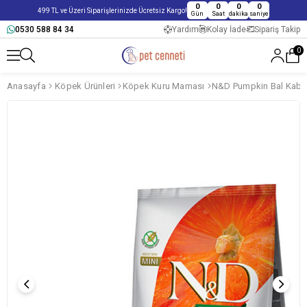
0
0
0
0
499 TL ve Üzeri Siparişlerinizde Ücretsiz Kargo!
Gün
Saat
dakika
saniye
0530 588 84 34
Yardım
Kolay İade
Sipariş Takip
0
Anasayfa
Köpek Ürünleri
Köpek Kuru Maması