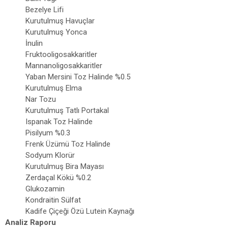
Bezelye Lifi
Kurutulmuş Havuçlar
Kurutulmuş Yonca
İnulin
Fruktooligosakkaritler
Mannanoligosakkaritler
Yaban Mersini Toz Halinde %0.5
Kurutulmuş Elma
Nar Tozu
Kurutulmuş Tatlı Portakal
Ispanak Toz Halinde
Pisilyum %0.3
Frenk Üzümü Toz Halinde
Sodyum Klorür
Kurutulmuş Bira Mayası
Zerdaçal Kökü %0.2
Glukozamin
Kondraitin Sülfat
Kadife Çiçeği Özü Lutein Kaynağı
Analiz Raporu