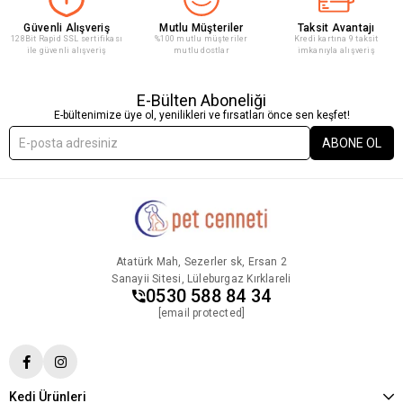
Güvenli Alışveriş
Mutlu Müşteriler
Taksit Avantajı
128Bit Rapid SSL sertifikası
%100 mutlu müşteriler
Kredi kartına 9 taksit
ile güvenli alışveriş
mutlu dostlar
imkanıyla alışveriş
E-Bülten Aboneliği
E-bültenimize üye ol, yenilikleri ve fırsatları önce sen keşfet!
ABONE OL
Atatürk Mah, Sezerler sk, Ersan 2
Sanayii Sitesi, Lüleburgaz Kırklareli
0530 588 84 34
[email protected]
Kedi Ürünleri