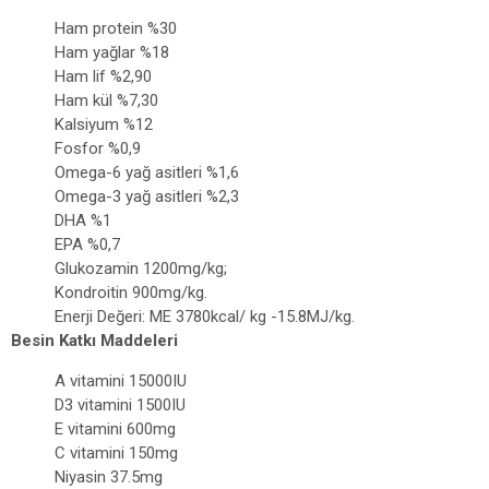
Ham protein %30
Ham yağlar %18
Ham lif %2,90
Ham kül %7,30
Kalsiyum %12
Fosfor %0,9
Omega-6 yağ asitleri %1,6
Omega-3 yağ asitleri %2,3
DHA %1
EPA %0,7
Glukozamin 1200mg/kg;
Kondroitin 900mg/kg.
Enerji Değeri: ME 3780kcal/ kg -15.8MJ/kg.
Besin Katkı Maddeleri
A vitamini 15000IU
D3 vitamini 1500IU
E vitamini 600mg
C vitamini 150mg
Niyasin 37.5mg