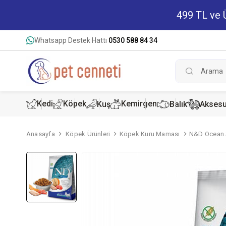
499 TL ve Ü
Whatsapp Destek Hattı
0530 588 84 34
Kedi
Köpek
Kemirgen
Kuş
Balık
Aksesu
Anasayfa
Köpek Ürünleri
Köpek Kuru Maması
N&D Ocean S
Kedi Kur
Köpek K
Hamster
Kedi Kon
Köpek Ko
Tavşan 