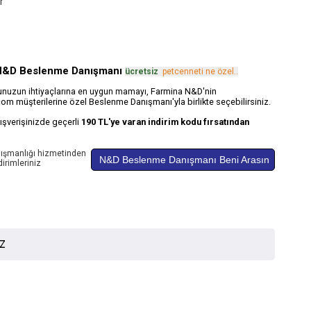
r
N&D Beslenme Danışmanı
ücretsiz
.
petcenneti ne özel..
Farmina N&D'nin
ğunuzun ihtiyaçlarına en uygun mamayı,
om müşterilerine özel Beslenme Danışmanı'yla birlikte seçebilirsiniz.
alışverişinizde geçerli
190 TL'ye varan indirim kodu fırsatından
ışmanlığı hizmetinden
N&D Beslenme Danışmanı Beni Arasın
irimleriniz
İZ