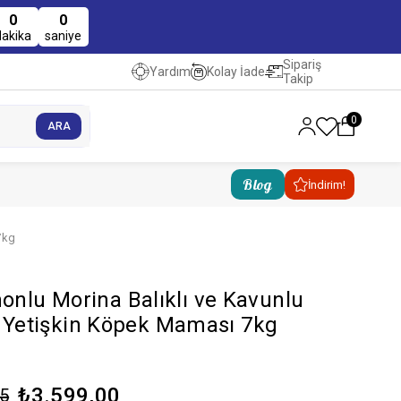
0
0
dakika
saniye
Sipariş
Kolay İade
Yardım
Takip
0
Blog
İndirim!
7kg
nlu Morina Balıklı ve Kavunlu
rk Yetişkin Köpek Maması 7kg
₺3.599,00
75