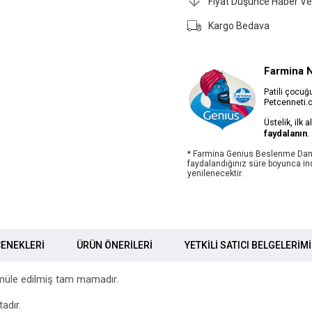
Fiyat Düşünce Haber Ve
Kargo Bedava
Farmina 
Patili çocu
Petcenneti.c
Üstelik, ilk 
faydalanın
.
* Farmina Genius Beslenme Dan
faydalandığınız süre boyunca ind
yenilenecektir.
ENEKLERI
ÜRÜN ÖNERILERI
YETKİLİ SATICI BELGELERİM
rmüle edilmiş tam mamadır.
adır.