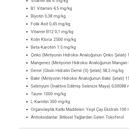
Vitamin B6 6 mg/kg
B1 Vitamini 4,5 mg/kg
Biyotin 0,38 mg/kg
Folik Asit 0,45 mg/kg
Vitamin B12 0,1 mg/kg
Kolin Klorür 2500 mg/kg
Beta‐Karoten 1.5 mg/kg
Çinko (Metiyonin Hidroksi Analoğunun Çinko Şelatı)
Mangenez (Metiyonin Hidroksi Analoğunun Mangan Ş
Demir (Glisin Hidratın Demir (II) Şelatı) 58,3 mg/kg
Bakır (Metiyonin Hidroksi Analoğunun Bakır Şelatı) 
Selenyum (İnaktive Edilmiş Selenize Maya) 0,00088
Taurin 1000 mg/kg
L‐Karnitin 300 mg/kg
Organoleptik Katkı Maddeleri: Yeşil Çay Ekstratı 100 
Antioksidanlar: Bitkisel Yağlardan Gelen Tokoferol