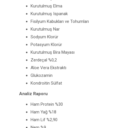
Kurutulmuş Elma
Kurutulmuş Ispanak
Fisilyum Kabukları ve Tohumları
Kurutulmuş Nar
Sodyum Klorür
Potasyum Klorür
Kurutulmuş Bira Mayası
Zerdeçal %0,2
Aloe Vera Ekstraktı
Glukozamin
Kondroitin Sülfat
Analiz Raporu
Ham Protein %30
Ham Yağ %18
Ham Lif %2,90
Nem %9