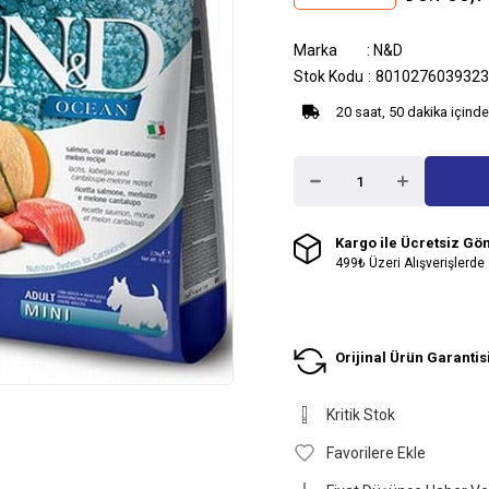
Marka
:
N&D
Stok Kodu
8010276039323
20 saat, 50 dakika içinde
Kargo ile Ücretsiz Gö
499₺ Üzeri Alışverişlerde
Orijinal Ürün Garantis
Kritik Stok
Favorilere Ekle