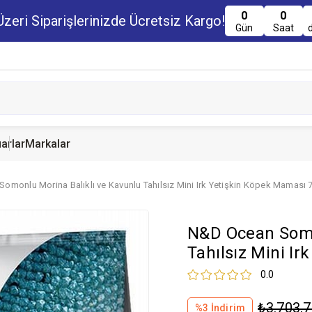
0
0
zeri Siparişlerinizde Ücretsiz Kargo!
Gün
Saat
arlar
Markalar
omonlu Morina Balıklı ve Kavunlu Tahılsız Mini Irk Yetişkin Köpek Maması 
u Maması
uru Maması
 Yemi
Kedi Ödülleri
Köpek Ödülü
Guinea Pig Yemi
N&D Ocean Somo
serve Maması
nserve Mamaları
Yemi
Tahılsız Mini I
0.0
₺3.703,
%
3
İndirim