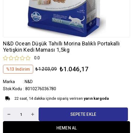
N&D Ocean Düşük Tahıllı Morina Balıklı Portakallı
Yetişkin Kedi Maması 1,5kg
0.0
₺1.046,17
₺1.203,09
%
13
İndirim
Marka
:
N&D
Stok Kodu
8010276036780
22 saat, 14 dakika içinde sipariş verirsen
yarın kargoda