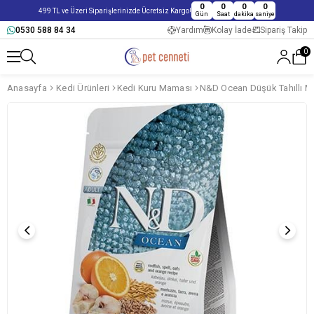
0
0
0
0
499 TL ve Üzeri Siparişlerinizde Ücretsiz Kargo!
Gün
Saat
dakika
saniye
0530 588 84 34
Yardım
Kolay İade
Sipariş Takip
0
Anasayfa
Kedi Ürünleri
Kedi Kuru Maması