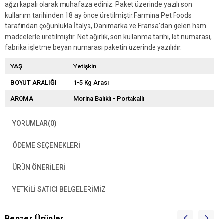
ağzı kapalı olarak muhafaza ediniz. Paket üzerinde yazılı son
kullanım tarihinden 18 ay önce üretilmiştir.Farmina Pet Foods
tarafından çoğunlukla İtalya, Danimarka ve Fransa’dan gelen ham
maddelerle üretilmiştir. Net ağırlık, son kullanma tarihi, lot numarası,
fabrika işletme beyan numarası paketin üzerinde yazılıdır.
YAŞ
Yetişkin
BOYUT ARALIĞI
1-5 Kg Arası
AROMA
Morina Balıklı - Portakallı
YORUMLAR
(0)
ÖDEME SEÇENEKLERI
ÜRÜN ÖNERILERI
YETKİLİ SATICI BELGELERİMİZ
Benzer Ürünler