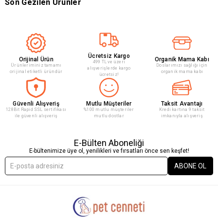
Son Gezilen Ürünler
Ücretsiz Kargo
Orijinal Ürün
Organik Mama Kabı
499 TL ve üzeri
Ürünleriminiz tamamı
Doslarımızı sağlığı için
alışverişlerde kargo
orijinal etiketli üründür
organik mama kabı
ücretsiz!
Güvenli Alışveriş
Mutlu Müşteriler
Taksit Avantajı
128Bit Rapid SSL sertifikası
%100 mutlu müşteriler
Kredi kartına 9 taksit
ile güvenli alışveriş
mutlu dostlar
imkanıyla alışveriş
E-Bülten Aboneliği
E-bültenimize üye ol, yenilikleri ve fırsatları önce sen keşfet!
ABONE OL