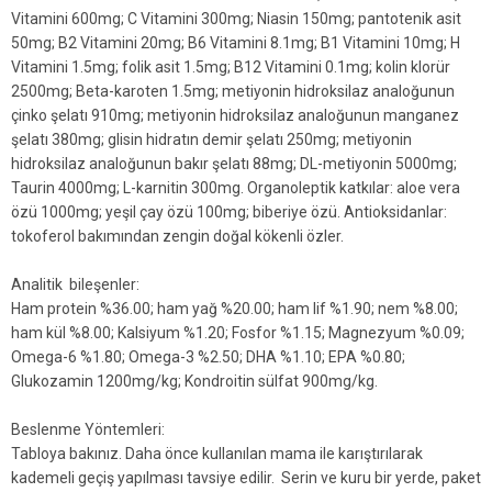
Vitamini 600mg; C Vitamini 300mg; Niasin 150mg; pantotenik asit
50mg; B2 Vitamini 20mg; B6 Vitamini 8.1mg; B1 Vitamini 10mg; H
Vitamini 1.5mg; folik asit 1.5mg; B12 Vitamini 0.1mg; kolin klorür
2500mg; Beta-karoten 1.5mg; metiyonin hidroksilaz analoğunun
çinko şelatı 910mg; metiyonin hidroksilaz analoğunun manganez
şelatı 380mg; glisin hidratın demir şelatı 250mg; metiyonin
hidroksilaz analoğunun bakır şelatı 88mg; DL-metiyonin 5000mg;
Taurin 4000mg; L-karnitin 300mg. Organoleptik katkılar: aloe vera
özü 1000mg; yeşil çay özü 100mg; biberiye özü. Antioksidanlar:
tokoferol bakımından zengin doğal kökenli özler.
Analitik bileşenler:
Ham protein %36.00; ham yağ %20.00; ham lif %1.90; nem %8.00;
ham kül %8.00; Kalsiyum %1.20; Fosfor %1.15; Magnezyum %0.09;
Omega-6 %1.80; Omega-3 %2.50; DHA %1.10; EPA %0.80;
Glukozamin 1200mg/kg; Kondroitin sülfat 900mg/kg.
Beslenme Yöntemleri:
Tabloya bakınız. Daha önce kullanılan mama ile karıştırılarak
kademeli geçiş yapılması tavsiye edilir. Serin ve kuru bir yerde, paket