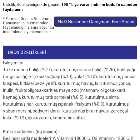
Üstelik, ilk alışverişinizde geçerli
190 TL'ye varan indirim kodu fırsatından
faydalanın
.
* Farmina Genius Beslenme
N&D Beslenme Danışmanı Beni Arasın
Danışmanlığı hizmetinden
faydalandığınız süre boyunca
indirimleriniz yenilenecektir.
ÜRÜN ÖZELLIKLERI
Bileşenleri:
Taze morina balığı (%27), kurutulmuş morina balığı (%26), balık yağı
(ringa balığı), kılçıksız buğday (%10), yulaf (%10), kurutulmuş pancar
küspesi, bitkisel bezelye lifi, kurutulmuş havuç, kurutulmuş yonca,
inulin, fruktooligosakkaritler, maya özü (mannan- oligosakkarit
kaynağı), kurutulmuş tatlı portakal (%0.5), kurutulmuş elma,
kurutulmuş nar, kurutulmuş ıspanak, fisilyum (%0.3), kurutulmuş
yaban mersini, sodyum klorür, kurutulmuş bira mayası, zerdeçal
kökü (%0.2), glukozamin, kondroitin sülfat.
Katkı maddeleri: (kg başına)-
Besinsel katkı maddeleri: A Vitamini 18000IU; D3 Vitamini 1200IU; E