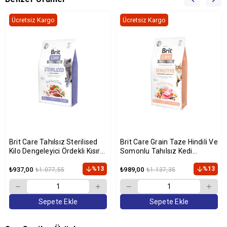
Ücretsiz Kargo
Ücretsiz Kargo
Brit Care Tahılsız Sterilised
Brit Care Grain Taze Hindili Ve
Kilo Dengeleyici Ördekli Kısır
Somonlu Tahılsız Kedi
Kedi Maması 2 Kg
Maması 2 Kg
%13
%13
₺937,00
₺989,00
₺1.077,55
₺1.137,35
Sepete Ekle
Sepete Ekle