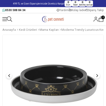
0
0
0
0
499 TL ve Üzeri Siparişlerinizde Ücretsiz Kargo!
Gün
Saat
dakika
saniye
0530 588 84 34
Yardım
Kolay İade
Sipariş Takip
0
Anasayfa
Kedi Ürünleri
Mama Kapları