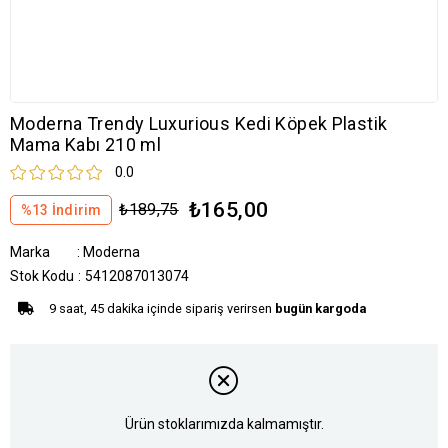
Moderna Trendy Luxurious Kedi Köpek Plastik
Mama Kabı 210 ml
0.0
₺165,00
₺189,75
%
13
İndirim
Marka
:
Moderna
Stok Kodu
5412087013074
9 saat, 45 dakika içinde sipariş verirsen
bugün kargoda
Ürün stoklarımızda kalmamıştır.