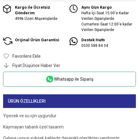
Kargo ile Ücretsiz
Aynı Gün Kargo
Gönderim
Hafta İçi Saat 15:00'e Kadar
499₺ Üzeri Alışverişlerde
Verilen Siparişlerde
Cumartesi Saat 12:00'e kadar
Verilen Siparişlerde
Orijinal Ürün Garantisi
Destek Hattı
0530 588 84 34
Favorilere Ekle
Fiyat Düşünce Haber Ver
Whatsapp ile Sipariş
ÜRÜN ÖZELLIKLERI
Yiyecek ve su için uygundur
Kaymayan tabanlı özel tasarım.
Gıdaya uygun yüksek kalitede dayanıklı plastikten yapılmıştır.