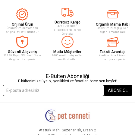
Ücretsiz Kargo
Orijinal Ürün
Organik Mama Kabı
499 TL ve üzeri
Ürünleriminiz tamamı
Doslarımızı sağlığı için
alışverişlerde kargo
orijinal etiketli üründür
organik mama kabı
ücretsiz!
Güvenli Alışveriş
Mutlu Müşteriler
Taksit Avantajı
128Bit Rapid SSL sertifikası
%100 mutlu müşteriler
Kredi kartına 9 taksit
ile güvenli alışveriş
mutlu dostlar
imkanıyla alışveriş
E-Bülten Aboneliği
E-bültenimize üye ol, yenilikleri ve fırsatları önce sen keşfet!
ABONE OL
Atatürk Mah, Sezerler sk, Ersan 2