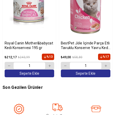
Royal Canin Mother&babycat
BestPet Jöle İçinde Parça Etli
Kedi Konservesi 195 gr
Tavuklu Konserve Yavru Kedi
Maması 400 gr
%13
%17
₺212,17
₺49,00
₺243,99
₺58,80
Sepete Ekle
Sepete Ekle
Son Gezilen Ürünler