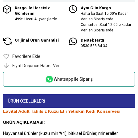
Kargo ile Ücretsiz
Aynı Gün Kargo
Gönderim
Hafta İçi Saat 15:00'e Kadar
499₺ Üzeri Alışverişlerde
Verilen Siparişlerde
Cumartesi Saat 12:00'e kadar
Verilen Siparişlerde
Orijinal Ürün Garantisi
Destek Hattı
0530 588 84 34
Favorilere Ekle
Fiyat Düşünce Haber Ver
Whatsapp ile Sipariş
ÜRÜN ÖZELLIKLERI
Lavital Adult Tahılsız Kuzu Etli Yetiskin Kedi Konservesi
ÜRÜN AÇIKLAMASI:
Hayvansal ürünler (kuzu min %4), bitkisel ürünler, mineraller.