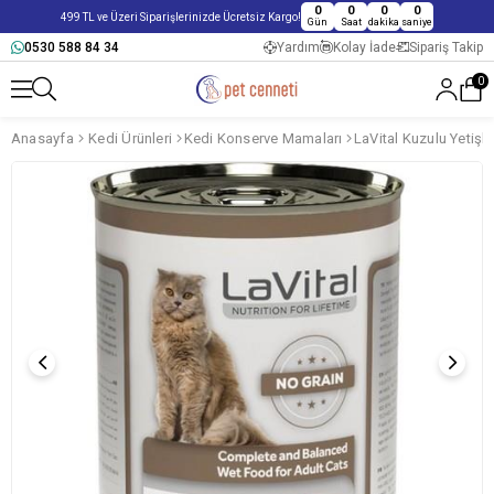
0
0
0
0
499 TL ve Üzeri Siparişlerinizde Ücretsiz Kargo!
Gün
Saat
dakika
saniye
0530 588 84 34
Yardım
Kolay İade
Sipariş Takip
0
Anasayfa
Kedi Ürünleri
Kedi Konserve Mamaları
LaVital Kuzulu Yetişk