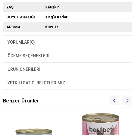
YAŞ
Yetişkin
BOYUT ARALIĞI
1 Kg'a Kadar
AROMA
Kuzu Etli
YORUMLAR
(0)
ÖDEME SEÇENEKLERI
ÜRÜN ÖNERILERI
YETKİLİ SATICI BELGELERİMİZ
Benzer Ürünler