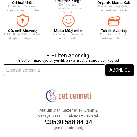
Ücretsiz Kargo
Orijinal Ürün
Organik Mama Kabı
499 TL ve üzeri
Ürünleriminiz tamamı
Doslarımızı sağlığı için
alışverişlerde kargo
orijinal etiketli üründür
organik mama kabı
ücretsiz!
Güvenli Alışveriş
Mutlu Müşteriler
Taksit Avantajı
128Bit Rapid SSL sertifikası
%100 mutlu müşteriler
Kredi kartına 9 taksit
ile güvenli alışveriş
mutlu dostlar
imkanıyla alışveriş
E-Bülten Aboneliği
E-bültenimize üye ol, yenilikleri ve fırsatları önce sen keşfet!
ABONE OL
Atatürk Mah, Sezerler sk, Ersan 2
Sanayii Sitesi, Lüleburgaz Kırklareli
0530 588 84 34
[email protected]