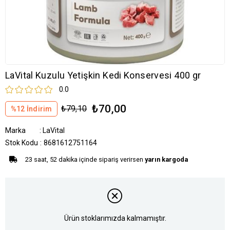
LaVital Kuzulu Yetişkin Kedi Konservesi 400 gr
0.0
₺70,00
₺79,10
%
12
İndirim
Marka
:
LaVital
Stok Kodu
8681612751164
23 saat, 52 dakika içinde sipariş verirsen
yarın kargoda
Ürün stoklarımızda kalmamıştır.