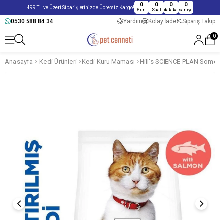
0
0
0
0
499 TL ve Üzeri Siparişlerinizde Ücretsiz Kargo!
Gün
Saat
dakika
saniye
0530 588 84 34
Yardım
Kolay İade
Sipariş Takip
0
Anasayfa
Kedi Ürünleri
Kedi Kuru Maması