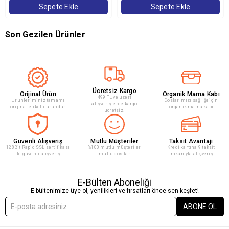
Sepete Ekle
Sepete Ekle
Son Gezilen Ürünler
Ücretsiz Kargo
Orijinal Ürün
Organik Mama Kabı
499 TL ve üzeri
Ürünleriminiz tamamı
Doslarımızı sağlığı için
alışverişlerde kargo
orijinal etiketli üründür
organik mama kabı
ücretsiz!
Güvenli Alışveriş
Mutlu Müşteriler
Taksit Avantajı
128Bit Rapid SSL sertifikası
%100 mutlu müşteriler
Kredi kartına 9 taksit
ile güvenli alışveriş
mutlu dostlar
imkanıyla alışveriş
E-Bülten Aboneliği
E-bültenimize üye ol, yenilikleri ve fırsatları önce sen keşfet!
ABONE OL