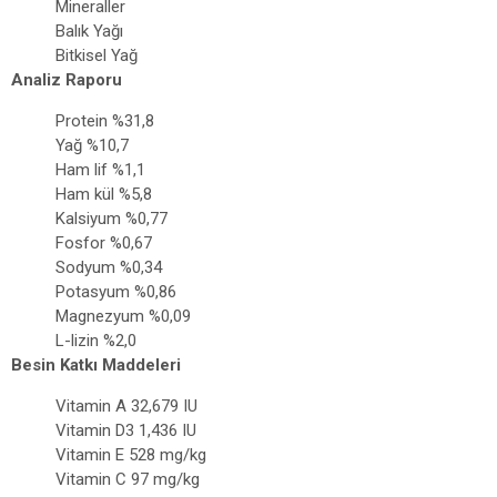
Mineraller
Balık Yağı
Bitkisel Yağ
Analiz Raporu
Protein %31,8
Yağ %10,7
Ham lif %1,1
Ham kül %5,8
Kalsiyum %0,77
Fosfor %0,67
Sodyum %0,34
Potasyum %0,86
Magnezyum %0,09
L-lizin %2,0
Besin Katkı Maddeleri
Vitamin A 32,679 IU
Vitamin D3 1,436 IU
Vitamin E 528 mg/kg
Vitamin C 97 mg/kg