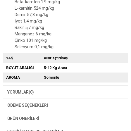
Beta-karoten 1.9 mg/kg
L-karnitin 524 mg/kg
Demir 57,8 mg/kg
İyot 1,4 mg/kg
Bakır 5,7 mg/kg
Manganez 6 mg/kg
Çinko 101 mg/kg
Selenyum 0,1 mg/kg
YAŞ
Kısırlaştırılmış
BOYUT ARALIĞI
5-12 Kg Arası
AROMA
Somonlu
YORUMLAR
(0)
ÖDEME SEÇENEKLERI
ÜRÜN ÖNERILERI