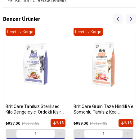
YETKİLİ SATICI BELGELERİMİZ
Benzer Ürünler
Ücretsiz Kargo
Ücretsiz Kargo
Brit Care Tahılsız Sterilised
Brit Care Grain Taze Hindili Ve
Kilo Dengeleyici Ördekli Kısır
Somonlu Tahılsız Kedi
Kedi Maması 2 Kg
Maması 2 Kg
%13
%13
₺937,00
₺989,00
₺1.077,55
₺1.137,35