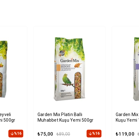
eyveli
Garden Mix Platin Ballı
Garden Mix
i 500gr
Muhabbet Kuşu Yemi 500gr
Kuşu Yemi 
%16
₺75,00
%16
₺119,00
₺89,00