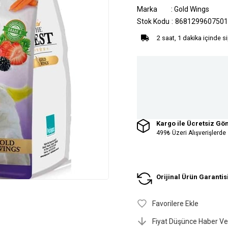
Marka
:
Gold Wings
Stok Kodu
8681299607501
2 saat, 1 dakika içinde s
Kargo ile Ücretsiz Gö
499₺ Üzeri Alışverişlerde
Orijinal Ürün Garantis
Favorilere Ekle
Fiyat Düşünce Haber Ve