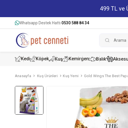
499 TL ve Ü
Whatsapp Destek Hattı
0530 588 84 34
Kedi
Köpek
Kemirgen
Kuş
Balık
Aksesu
Anasayfa
Kuş Ürünleri
Kuş Yemi
Gold Wings The Best Pap
Kedi Kur
Köpek K
Hamster
Kedi Kon
Köpek Ko
Tavşan 