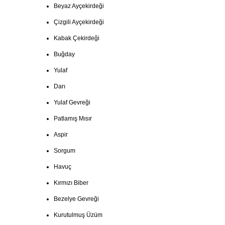
Beyaz Ayçekirdeği
Çizgili Ayçekirdeği
Kabak Çekirdeği
Buğday
Yulaf
Darı
Yulaf Gevreği
Patlamış Mısır
Aspir
Sorgum
Havuç
Kırmızı Biber
Bezelye Gevreği
Kurutulmuş Üzüm