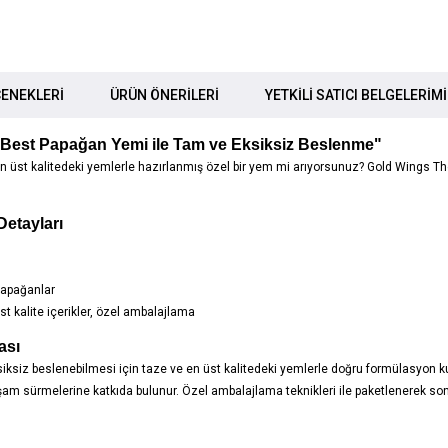
ENEKLERI
ÜRÜN ÖNERILERI
YETKİLİ SATICI BELGELERİM
e Best Papağan Yemi ile Tam ve Eksiksiz Beslenme"
 üst kalitedeki yemlerle hazırlanmış özel bir yem mi arıyorsunuz? Gold Wings Th
etayları
 papağanlar
t kalite içerikler, özel ambalajlama
ası
ksiz beslenebilmesi için taze ve en üst kalitedeki yemlerle doğru formülasyon kul
yaşam sürmelerine katkıda bulunur. Özel ambalajlama teknikleri ile paketlenerek so