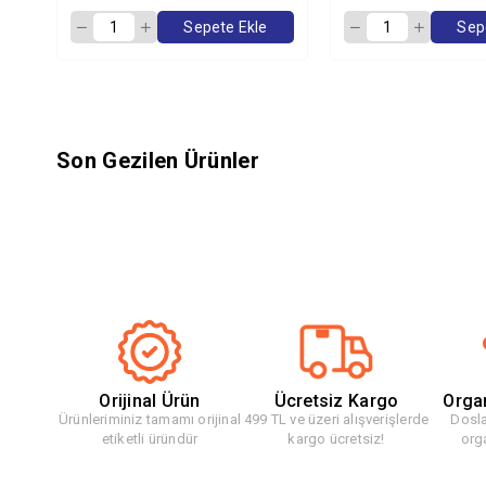
Sepete Ekle
Sep
Son Gezilen Ürünler
Orijinal Ürün
Ücretsiz Kargo
Orga
Ürünleriminiz tamamı orijinal
499 TL ve üzeri alışverişlerde
Dosla
etiketli üründür
kargo ücretsiz!
org