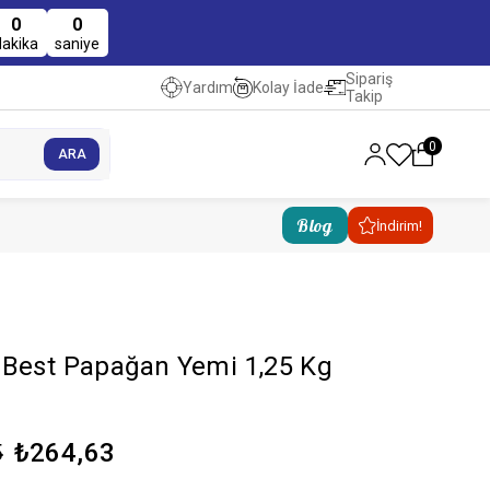
0
0
dakika
saniye
Sipariş
Kolay İade
Yardım
Takip
0
Blog
İndirim!
 Best Papağan Yemi 1,25 Kg
₺264,63
5