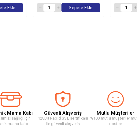
ete Ekle
Sepete Ekle
nik Mama Kabı
Güvenli Alışveriş
Mutlu Müşteriler
rımızı sağlığı için
128Bit Rapid SSL sertifikası
%100 mutlu müşteriler mu
anik mama kabı
ile güvenli alışveriş
dostlar