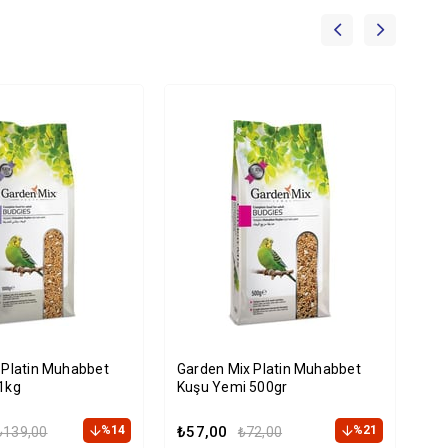
 Platin Muhabbet
Garden Mix Platin Muhabbet
Gar
1kg
Kuşu Yemi 500gr
Mu
%14
₺57,00
%21
₺1
₺139,00
₺72,00