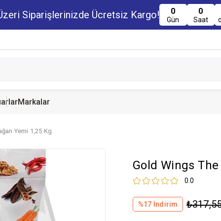
0
0
zeri Siparişlerinizde Ücretsiz Kargo!
Gün
Saat
arlar
Markalar
ağan Yemi 1,25 Kg
u Maması
uru Maması
 Yemi
Kedi Ödülleri
Köpek Ödülü
Guinea Pig Yemi
Gold Wings The
serve Maması
nserve Mamaları
Yemi
0.0
₺317,5
%
17
İndirim