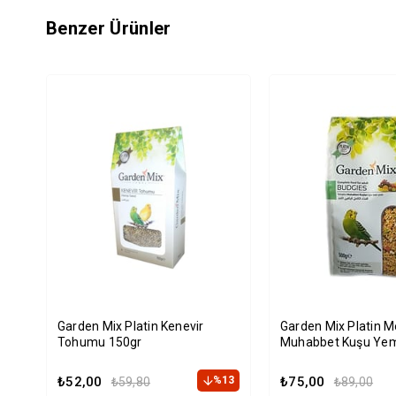
Benzer Ürünler
Garden Mix Platin Kenevir
Garden Mix Platin M
Tohumu 150gr
Muhabbet Kuşu Yem
₺52,00
%13
₺75,00
₺59,80
₺89,00