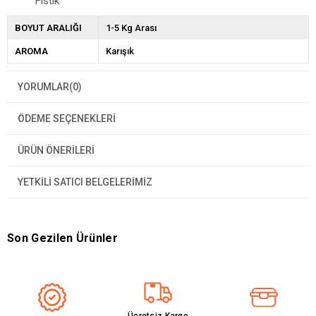
Fıstık
BOYUT ARALIĞI
1-5 Kg Arası
AROMA
Karışık
YORUMLAR
(0)
ÖDEME SEÇENEKLERI
ÜRÜN ÖNERILERI
YETKİLİ SATICI BELGELERİMİZ
Son Gezilen Ürünler