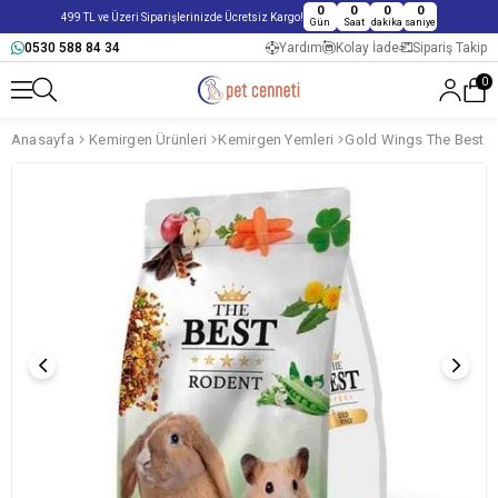
0
0
0
0
499 TL ve Üzeri Siparişlerinizde Ücretsiz Kargo!
Gün
Saat
dakika
saniye
0530 588 84 34
Yardım
Kolay İade
Sipariş Takip
0
Anasayfa
Kemirgen Ürünleri
Kemirgen Yemleri
Gold Wings The Best K