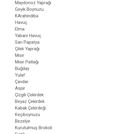
Maydonoz Yaprağı
Geyik Boynuzu
KArahindiba
Havuç
Elma
Yabani Havuç
Sarı Papatya
Çilek Yaprağı
Mısır
Mısır Patlağı
Buğday
Yulaf
Çavdar
Aspir
Çizgili Çekirdek
Beyaz Çekirdek
Kabak Çekirdeği
Keçiboynuzu
Bezelye
Kurutulmuş Brokoli