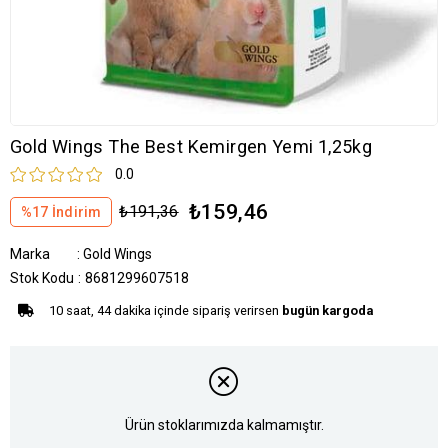
Gold Wings The Best Kemirgen Yemi 1,25kg
0.0
₺159,46
₺191,36
%
17
İndirim
Marka
:
Gold Wings
Stok Kodu
8681299607518
10 saat, 44 dakika içinde sipariş verirsen
bugün kargoda
Ürün stoklarımızda kalmamıştır.