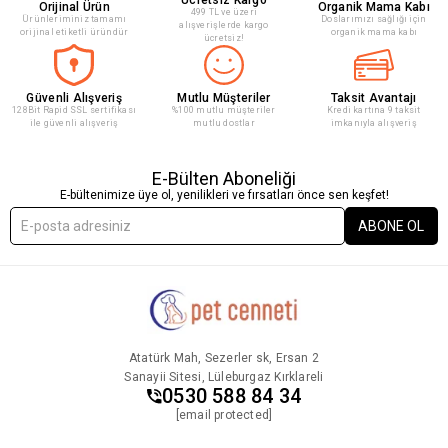
Ücretsiz Kargo
Orijinal Ürün
Organik Mama Kabı
499 TL ve üzeri
Ürünleriminiz tamamı
Doslarımızı sağlığı için
alışverişlerde kargo
orijinal etiketli üründür
organik mama kabı
ücretsiz!
Güvenli Alışveriş
Mutlu Müşteriler
Taksit Avantajı
128Bit Rapid SSL sertifikası
%100 mutlu müşteriler
Kredi kartına 9 taksit
ile güvenli alışveriş
mutlu dostlar
imkanıyla alışveriş
E-Bülten Aboneliği
E-bültenimize üye ol, yenilikleri ve fırsatları önce sen keşfet!
ABONE OL
Atatürk Mah, Sezerler sk, Ersan 2
Sanayii Sitesi, Lüleburgaz Kırklareli
0530 588 84 34
[email protected]