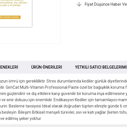
Fiyat Düşünce Haber Ve
ENEKLERI
ÜRÜN ÖNERILERI
YETKİLİ SATICI BELGELERİM
ve uzun ömrü için gerekliliktir. Stres durumlarında kediler günlük diyetle
ir. GimCat Multi-Vitamin Professional Paste özel bir bağışıklık koruma fo
ini güçlendirir ve dış etkilere karşı güvenilir bir koruma inşa edilmesin
i ve sinir dokusu için önemlidir. Endikasyon Kediler için tamamlayıcı mama.
t, taurin. Besleme tavsiyesi İdeal olarak doğrudan tüpten elinizle günde 6
nda besleyin. Bileşim Bitkisel menşeli türevler, sıvı ve katı yağlar (keten t
ave edilmiş şeker yoktur.