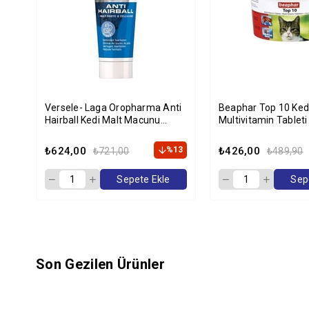
Versele- Laga Oropharma Anti
Beaphar Top 10 Ked
Hairball Kedi Malt Macunu
Multivitamin Tablet
100gr
₺624,00
%13
₺426,00
₺721,00
₺489,90
Sepete Ekle
Sep
Son Gezilen Ürünler