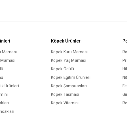
ünleri
Köpek Ürünleri
Po
ru Maması
Köpek Kuru Maması
Ro
ş Maması
Köpek Yaş Maması
Pr
lü
Köpek Ödülü
Hil
mu
Köpek Eğitim Ürünleri
N
ık Ürünleri
Köpek Şampuanları
Fe
amini
Köpek Tasması
Gi
kları
Köpek Vitamini
Re
ncakları