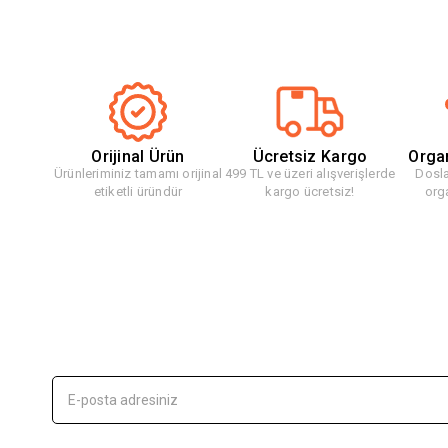
Orijinal Ürün
Ücretsiz Kargo
Orga
Ürünleriminiz tamamı orijinal
499 TL ve üzeri alışverişlerde
Dosla
etiketli üründür
kargo ücretsiz!
org