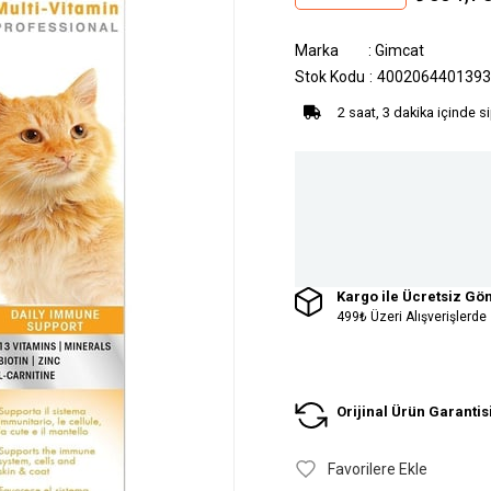
Marka
:
Gimcat
Stok Kodu
4002064401393
2 saat, 3 dakika içinde s
Kargo ile Ücretsiz Gö
499₺ Üzeri Alışverişlerde
Orijinal Ürün Garantis
Favorilere Ekle