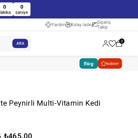
0
0
dakika
saniye
Sipariş
Kolay İade
Yardım
Takip
0
Blog
İndirim!
e Peynirli Multi-Vitamin Kedi
₺465,00
5