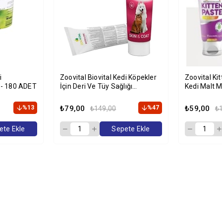
i
Zoovital Biovital Kedi Köpekler
Zoovital Ki
i - 180 ADET
İçin Deri Ve Tüy Sağlığı
Kedi Malt 
Destekleyici Malt 100 Gr
%13
₺79,00
%47
₺59,00
₺149,00
₺
ete Ekle
Sepete Ekle