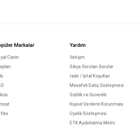
püler Markalar
Yardım
yal Canin
İletişim
oplan
Sıkça Sorulan Sorular
ls
İade / İptal Koşulları
&D
Mesafeli Satış Sözleşmesi
licia
Gizlilik ve Güvenlik
mcat
Kişisel Verilerin Korunması
flex
Üyelik Sözleşmesi
ETK Aydınlatma Metni