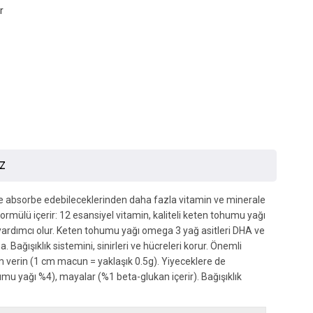
r
İZ
rinde absorbe edebileceklerinden daha fazla vitamin ve minerale
rmülü içerir: 12 esansiyel vitamin, kaliteli keten tohumu yağı
e yardımcı olur. Keten tohumu yağı omega 3 yağ asitleri DHA ve
 Bağışıklık sistemini, sinirleri ve hücreleri korur. Önemli
 cm verin (1 cm macun = yaklaşık 0.5g). Yiyeceklere de
ohumu yağı %4), mayalar (%1 beta-glukan içerir). Bağışıklık