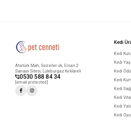
Kedi Ür
Kedi Ku
Kedi Ya
Atatürk Mah, Sezerler sk, Ersan 2
Sanayii Sitesi, Lüleburgaz Kırklareli
Kedi Ödü
0530 588 84 34
Kedi Ku
[email protected]
Kedi Sağl
Kedi Vit
Kedi Yata
Kedi Oyu