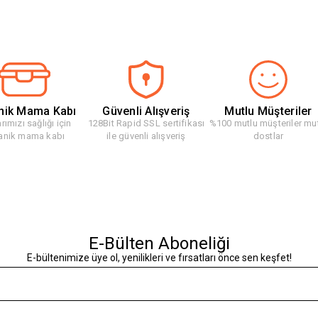
nik Mama Kabı
Güvenli Alışveriş
Mutlu Müşteriler
rımızı sağlığı için
128Bit Rapid SSL sertifikası
%100 mutlu müşteriler mu
anik mama kabı
ile güvenli alışveriş
dostlar
E-Bülten Aboneliği
E-bültenimize üye ol, yenilikleri ve fırsatları önce sen keşfet!