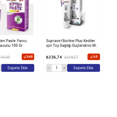
tten Paste Yavru
Supravet Biotine Plus Kediler
Su
Macunu 100 Gr
için Tüy Sağlığı Güçlendirici Malt
Kö
Paste 100gr
De
%60
₺236,74
%5
₺2
149,00
₺248,57
Sepete Ekle
Sepete Ekle