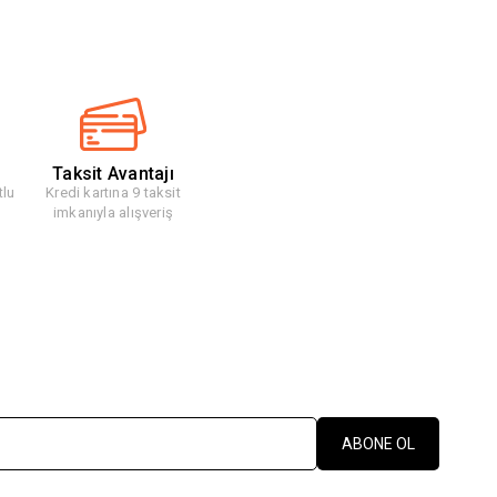
Taksit Avantajı
tlu
Kredi kartına 9 taksit
imkanıyla alışveriş
ABONE OL