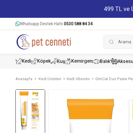
499 TL ve Ü
Whatsapp Destek Hattı
0530 588 84 34
Kedi
Köpek
Kemirgen
Kuş
Balık
Aksesu
Anasayfa
Kedi Ürünleri
Kedi Vitamini
GimCat Duo Paste Pey
Kedi Kur
Köpek K
Hamster
Kedi Kon
Köpek Ko
Tavşan 