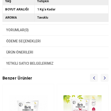
YAŞ
Yetişkin
BOYUT ARALIĞI
1 Kg'a Kadar
AROMA
Tavuklu
YORUMLAR
(0)
ÖDEME SEÇENEKLERI
ÜRÜN ÖNERILERI
YETKİLİ SATICI BELGELERİMİZ
Benzer Ürünler