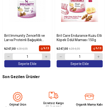
Brit Immunity Zencefilli ve
Brit Care Endurance Kuzu Etli
Larva Proteinli Bağışıklık
Köpek Ödül Maması 150g
Destekleyici Köpek Ödülü 150
gr
%13
%13
₺247,00
₺247,00
₺284,05
₺284,05
Sepete Ekle
Sepete Ekle
Son Gezilen Ürünler
Ücretsiz Kargo
Orijinal Ürün
Organik Mama Kabı
499 TL ve üzeri