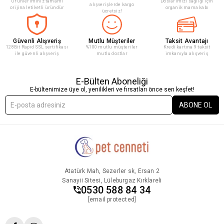
Ürünleriminiz tamamı
Doslarımızı sağlığı için
alışverişlerde kargo
orijinal etiketli üründür
organik mama kabı
ücretsiz!
Güvenli Alışveriş
Mutlu Müşteriler
Taksit Avantajı
128Bit Rapid SSL sertifikası
%100 mutlu müşteriler
Kredi kartına 9 taksit
ile güvenli alışveriş
mutlu dostlar
imkanıyla alışveriş
E-Bülten Aboneliği
E-bültenimize üye ol, yenilikleri ve fırsatları önce sen keşfet!
ABONE OL
Atatürk Mah, Sezerler sk, Ersan 2
Sanayii Sitesi, Lüleburgaz Kırklareli
0530 588 84 34
[email protected]