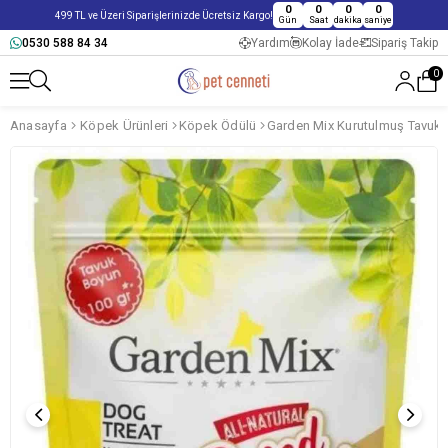
0
0
0
0
499 TL ve Üzeri Siparişlerinizde Ücretsiz Kargo!
Gün
Saat
dakika
saniye
0530 588 84 34
Yardım
Kolay İade
Sipariş Takip
0
Anasayfa
Köpek Ürünleri
Köpek Ödülü
Garden Mix Kurutulmuş Tavuk 