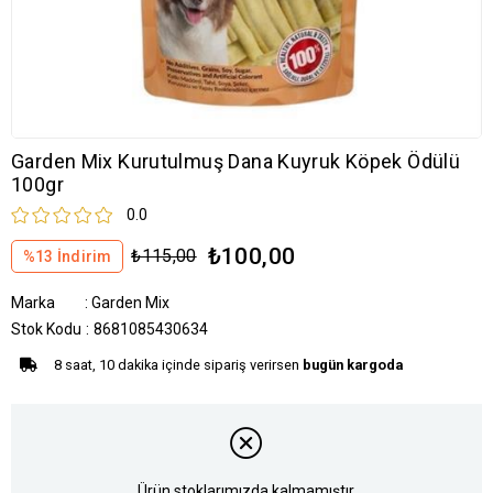
Garden Mix Kurutulmuş Dana Kuyruk Köpek Ödülü
100gr
0.0
₺100,00
₺115,00
%
13
İndirim
Marka
:
Garden Mix
Stok Kodu
8681085430634
8 saat, 10 dakika içinde sipariş verirsen
bugün kargoda
Ürün stoklarımızda kalmamıştır.