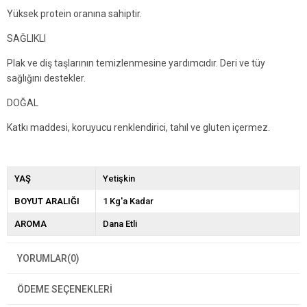
Yüksek protein oranına sahiptir.
SAĞLIKLI
Plak ve diş taşlarının temizlenmesine yardımcıdır. Deri ve tüy
sağlığını destekler.
DOĞAL
Katkı maddesi, koruyucu renklendirici, tahıl ve gluten içermez.
YAŞ
Yetişkin
BOYUT ARALIĞI
1 Kg'a Kadar
AROMA
Dana Etli
YORUMLAR
(0)
ÖDEME SEÇENEKLERI