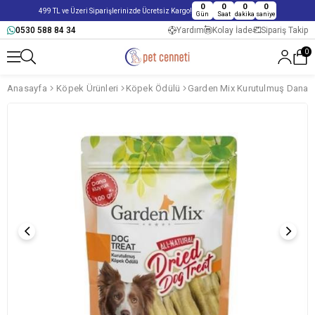
0
0
0
0
499 TL ve Üzeri Siparişlerinizde Ücretsiz Kargo!
Gün
Saat
dakika
saniye
0530 588 84 34
Yardım
Kolay İade
Sipariş Takip
0
Anasayfa
Köpek Ürünleri
Köpek Ödülü
Garden Mix Kurutulmuş Dana 