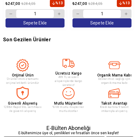
gr
%13
%13
₺247,00
₺247,00
₺284,05
₺284,05
Sepete Ekle
Sepete Ekle
Son Gezilen Ürünler
Ücretsiz Kargo
Orijinal Ürün
Organik Mama Kabı
499 TL ve üzeri
Ürünleriminiz tamamı
Doslarımızı sağlığı için
alışverişlerde kargo
orijinal etiketli üründür
organik mama kabı
ücretsiz!
Güvenli Alışveriş
Mutlu Müşteriler
Taksit Avantajı
128Bit Rapid SSL sertifikası
%100 mutlu müşteriler
Kredi kartına 9 taksit
ile güvenli alışveriş
mutlu dostlar
imkanıyla alışveriş
E-Bülten Aboneliği
E-bültenimize üye ol, yenilikleri ve fırsatları önce sen keşfet!