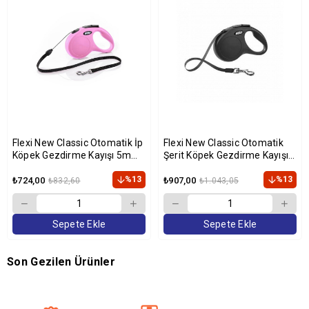
Flexi New Classic Otomatik İp
Flexi New Classic Otomatik
Köpek Gezdirme Kayışı 5m
Şerit Köpek Gezdirme Kayışı
[S] (Pembe)
5m (Siyah) [S]
%13
%13
₺724,00
₺907,00
₺832,60
₺1.043,05
Sepete Ekle
Sepete Ekle
Son Gezilen Ürünler