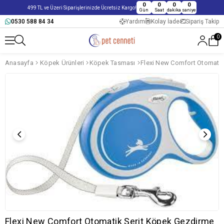
0
0
0
0
499 TL ve Üzeri Siparişlerinizde Ücretsiz Kargo!
Gün
Saat
dakika
saniye
0530 588 84 34
Yardım
Kolay İade
Sipariş Takip
0
Anasayfa
Köpek Ürünleri
Köpek Tasması
Flexi New Comfort Otomatik Şerit Köpek Gezdirme