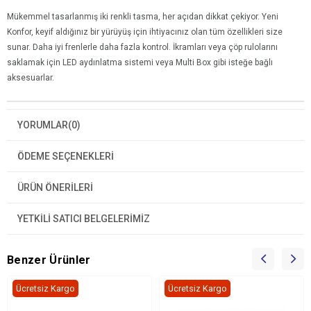
Mükemmel tasarlanmış iki renkli tasma, her açıdan dikkat çekiyor. Yeni
Konfor, keyif aldığınız bir yürüyüş için ihtiyacınız olan tüm özellikleri size
sunar. Daha iyi frenlerle daha fazla kontrol. İkramları veya çöp rulolarını
saklamak için LED aydınlatma sistemi veya Multi Box gibi isteğe bağlı
aksesuarlar.
YORUMLAR
(0)
ÖDEME SEÇENEKLERI
ÜRÜN ÖNERILERI
YETKİLİ SATICI BELGELERİMİZ
Benzer Ürünler
Ücretsiz Kargo
Ücretsiz Kargo