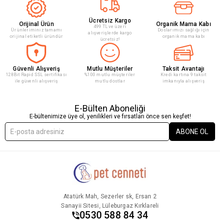
Ücretsiz Kargo
Orijinal Ürün
Organik Mama Kabı
499 TL ve üzeri
Ürünleriminiz tamamı
Doslarımızı sağlığı için
alışverişlerde kargo
orijinal etiketli üründür
organik mama kabı
ücretsiz!
Güvenli Alışveriş
Mutlu Müşteriler
Taksit Avantajı
128Bit Rapid SSL sertifikası
%100 mutlu müşteriler
Kredi kartına 9 taksit
ile güvenli alışveriş
mutlu dostlar
imkanıyla alışveriş
E-Bülten Aboneliği
E-bültenimize üye ol, yenilikleri ve fırsatları önce sen keşfet!
ABONE OL
Atatürk Mah, Sezerler sk, Ersan 2
Sanayii Sitesi, Lüleburgaz Kırklareli
0530 588 84 34