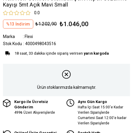
Kayışı 5mt Açık Mavi Small
0.0
₺1.046,00
₺1.202,90
%
13
İndirim
Marka
:
Flexi
Stok Kodu
4000498043516
18 saat, 33 dakika içinde sipariş verirsen
yarın kargoda
Ürün stoklarımızda kalmamıştır.
Kargo ile Ücretsiz
Aynı Gün Kargo
Gönderim
Hafta İçi Saat 15:00'e Kadar
499₺ Üzeri Alışverişlerde
Verilen Siparişlerde
Cumartesi Saat 12:00'e kadar
Verilen Siparişlerde
Orijinal Ürün Garantisi
Destek Hattı