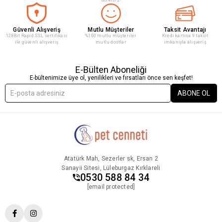
Güvenli Alışveriş
Mutlu Müşteriler
Taksit Avantajı
128Bit Rapid SSL sertifikası
%100 mutlu müşteriler
Kredi kartına 9 taksit
ile güvenli alışveriş
mutlu dostlar
imkanıyla alışveriş
E-Bülten Aboneliği
E-bültenimize üye ol, yenilikleri ve fırsatları önce sen keşfet!
ABONE OL
Atatürk Mah, Sezerler sk, Ersan 2
Sanayii Sitesi, Lüleburgaz Kırklareli
0530 588 84 34
[email protected]