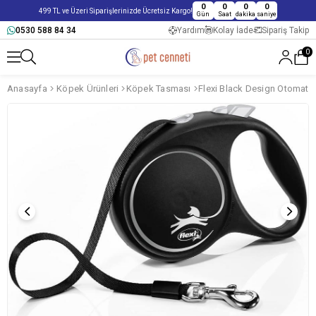
0
0
0
0
499 TL ve Üzeri Siparişlerinizde Ücretsiz Kargo!
Gün
Saat
dakika
saniye
0530 588 84 34
Yardım
Kolay İade
Sipariş Takip
0
Anasayfa
Köpek Ürünleri
Köpek Tasması