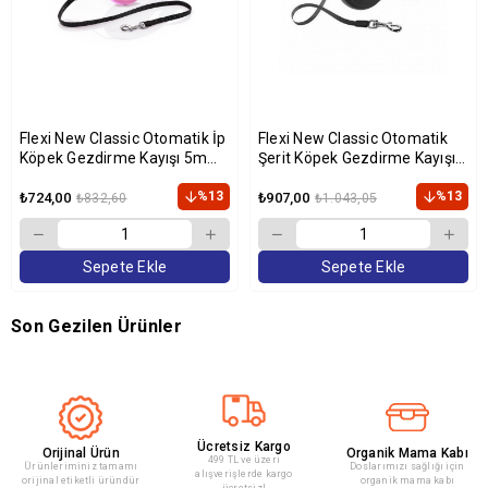
Flexi New Classic Otomatik İp
Flexi New Classic Otomatik
Köpek Gezdirme Kayışı 5m
Şerit Köpek Gezdirme Kayışı
[S] (Pembe)
5m (Siyah) [S]
%13
%13
₺724,00
₺907,00
₺832,60
₺1.043,05
Sepete Ekle
Sepete Ekle
Son Gezilen Ürünler
Ücretsiz Kargo
Orijinal Ürün
Organik Mama Kabı
499 TL ve üzeri
Ürünleriminiz tamamı
Doslarımızı sağlığı için
alışverişlerde kargo
orijinal etiketli üründür
organik mama kabı
ücretsiz!