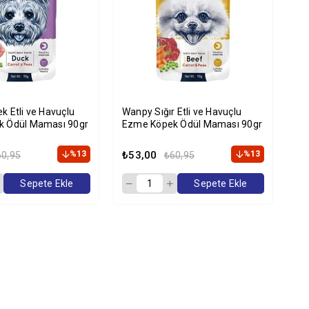
 Etli ve Havuçlu
Wanpy Sığır Etli ve Havuçlu
Wa
k Ödül Maması 90gr
Ezme Köpek Ödül Maması 90gr
Ez
%13
₺53,00
%13
₺5
60,95
₺60,95
Sepete Ekle
Sepete Ekle