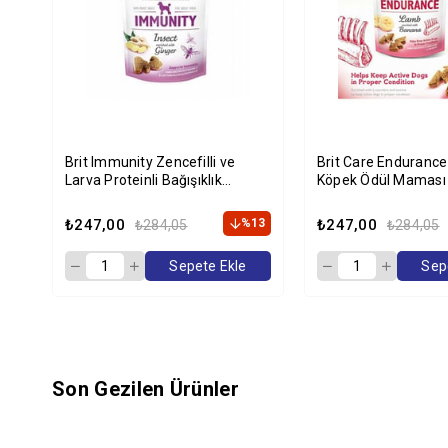
Brit Immunity Zencefilli ve
Brit Care Endurance 
Larva Proteinli Bağışıklık
Köpek Ödül Maması
Destekleyici Köpek Ödülü 150
gr
₺247,00
%13
₺247,00
₺284,05
₺284,05
Sepete Ekle
Sep
Son Gezilen Ürünler