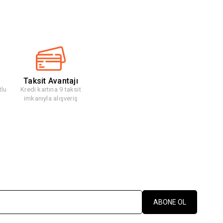
Taksit Avantajı
tlu
Kredi kartına 9 taksit
imkanıyla alışveriş
ABONE OL