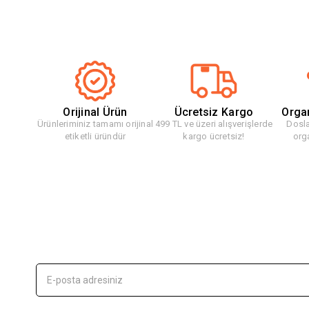
Orijinal Ürün
Ücretsiz Kargo
Orga
Ürünleriminiz tamamı orijinal
499 TL ve üzeri alışverişlerde
Dosla
etiketli üründür
kargo ücretsiz!
org