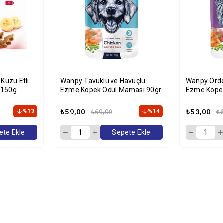
Kuzu Etli
Wanpy Tavuklu ve Havuçlu
Wanpy Ördek
 150g
Ezme Köpek Ödül Maması 90gr
Ezme Köpe
%13
₺59,00
%14
₺53,00
₺69,00
₺
ete Ekle
Sepete Ekle