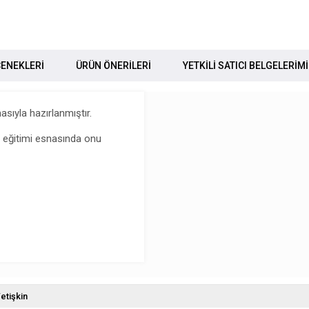
ENEKLERI
ÜRÜN ÖNERILERI
YETKİLİ SATICI BELGELERİM
asıyla hazırlanmıştır.
 eğitimi esnasında onu
etişkin