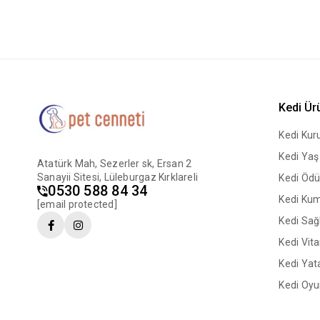
Kedi Ür
Kedi Ku
Kedi Ya
Atatürk Mah, Sezerler sk, Ersan 2
Sanayii Sitesi, Lüleburgaz Kırklareli
Kedi Ödü
0530 588 84 34
Kedi Ku
[email protected]
Kedi Sağl
Kedi Vit
Kedi Yata
Kedi Oyu