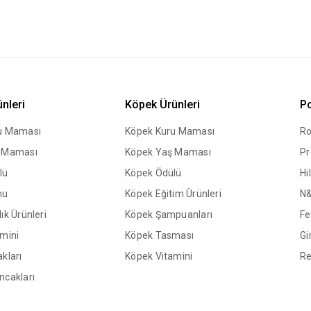
ünleri
Köpek Ürünleri
Po
ru Maması
Köpek Kuru Maması
Ro
ş Maması
Köpek Yaş Maması
Pr
lü
Köpek Ödülü
Hil
mu
Köpek Eğitim Ürünleri
N
ık Ürünleri
Köpek Şampuanları
Fe
amini
Köpek Tasması
Gi
kları
Köpek Vitamini
Re
ncakları