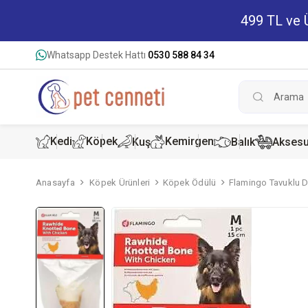
499 TL ve Ü
Whatsapp Destek Hattı
0530 588 84 34
Kedi
Köpek
Kemirgen
Kuş
Balık
Aksesu
Anasayfa
Köpek Ürünleri
Köpek Ödülü
Flamingo Tavuklu 
Kedi Kur
Köpek K
Hamster
Kedi Kon
Köpek Ko
Tavşan 