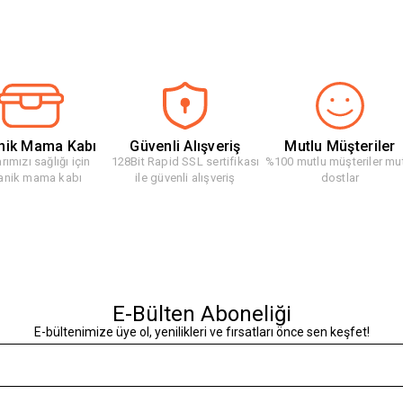
nik Mama Kabı
Güvenli Alışveriş
Mutlu Müşteriler
rımızı sağlığı için
128Bit Rapid SSL sertifikası
%100 mutlu müşteriler mu
anik mama kabı
ile güvenli alışveriş
dostlar
E-Bülten Aboneliği
E-bültenimize üye ol, yenilikleri ve fırsatları önce sen keşfet!