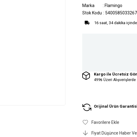
Marka
:
Flamingo
Stok Kodu
5400585033267
16 saat, 34 dakika içinde
Kargo ile Ücretsiz Gö
499₺ Üzeri Alışverişlerde
Orijinal Ürün Garantis
Favorilere Ekle
Fiyat Düşünce Haber Ve