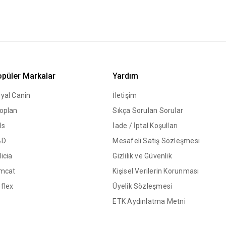
püler Markalar
Yardım
yal Canin
İletişim
oplan
Sıkça Sorulan Sorular
ls
İade / İptal Koşulları
&D
Mesafeli Satış Sözleşmesi
licia
Gizlilik ve Güvenlik
mcat
Kişisel Verilerin Korunması
flex
Üyelik Sözleşmesi
ETK Aydınlatma Metni