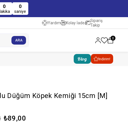
0
0
dakika
saniye
Sipariş
Kolay İade
Yardım
Takip
0
Blog
İndirim!
lu Düğüm Köpek Kemiği 15cm [M]
₺89,00
2