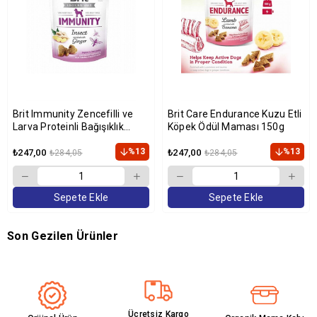
Brit Immunity Zencefilli ve
Brit Care Endurance Kuzu Etli
Larva Proteinli Bağışıklık
Köpek Ödül Maması 150g
Destekleyici Köpek Ödülü 150
gr
%13
%13
₺247,00
₺247,00
₺284,05
₺284,05
Sepete Ekle
Sepete Ekle
Son Gezilen Ürünler
Ücretsiz Kargo