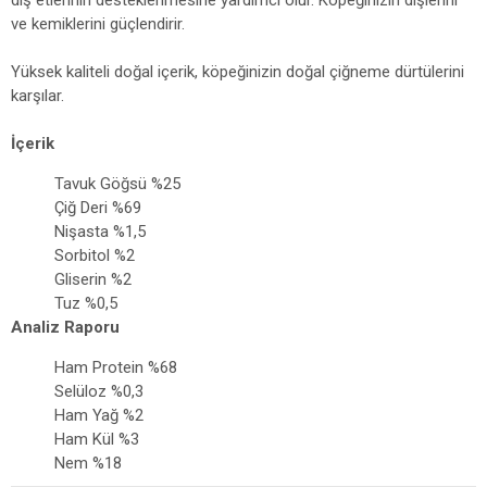
diş etlerinin desteklenmesine yardımcı olur. Köpeğinizin dişlerini
ve kemiklerini güçlendirir.
Yüksek kaliteli doğal içerik, köpeğinizin doğal çiğneme dürtülerini
karşılar.
İçerik
Tavuk Göğsü %25
Çiğ Deri %69
Nişasta %1,5
Sorbitol %2
Gliserin %2
Tuz %0,5
Analiz Raporu
Ham Protein %68
Selüloz %0,3
Ham Yağ %2
Ham Kül %3
Nem %18