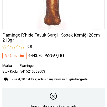
Flamingo R'hide Tavuk Sargılı Köpek Kemiği 20cm
210gr
0.0
₺259,00
₺443,70
%
42
İndirim
Marka
:
Flamingo
Stok Kodu
5415245568003
7 saat, 20 dakika içinde sipariş verirsen
bugün kargoda
Ürün stoklarımızda kalmamıştır.