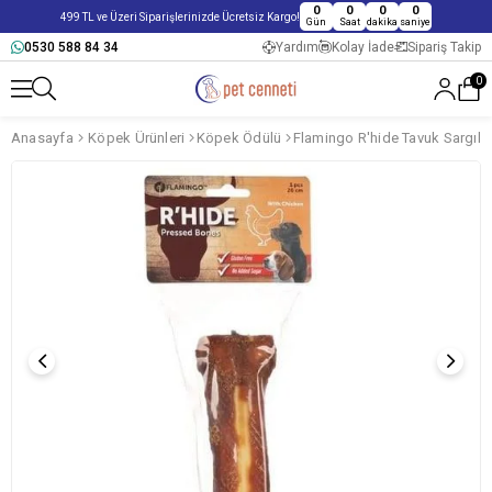
0
0
0
0
499 TL ve Üzeri Siparişlerinizde Ücretsiz Kargo!
Gün
Saat
dakika
saniye
0530 588 84 34
Yardım
Kolay İade
Sipariş Takip
0
Anasayfa
Köpek Ürünleri
Köpek Ödülü
Flamingo R'hide Tavuk Sargıl