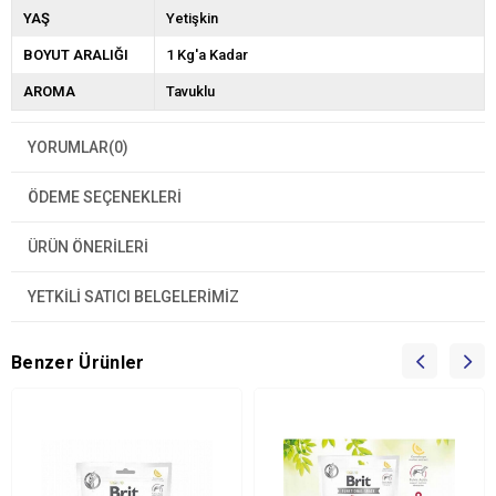
YAŞ
Yetişkin
BOYUT ARALIĞI
1 Kg'a Kadar
AROMA
Tavuklu
YORUMLAR
(0)
ÖDEME SEÇENEKLERI
ÜRÜN ÖNERILERI
YETKİLİ SATICI BELGELERİMİZ
Benzer Ürünler