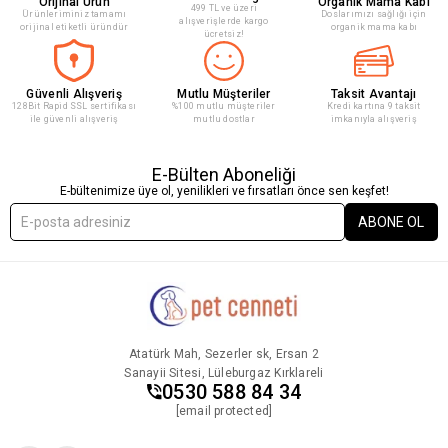
Orijinal Ürün
Organik Mama Kabı
499 TL ve üzeri
Ürünleriminiz tamamı
Doslarımızı sağlığı için
alışverişlerde kargo
orijinal etiketli üründür
organik mama kabı
ücretsiz!
Güvenli Alışveriş
Mutlu Müşteriler
Taksit Avantajı
128Bit Rapid SSL sertifikası
%100 mutlu müşteriler
Kredi kartına 9 taksit
ile güvenli alışveriş
mutlu dostlar
imkanıyla alışveriş
E-Bülten Aboneliği
E-bültenimize üye ol, yenilikleri ve fırsatları önce sen keşfet!
ABONE OL
Atatürk Mah, Sezerler sk, Ersan 2
Sanayii Sitesi, Lüleburgaz Kırklareli
0530 588 84 34
[email protected]