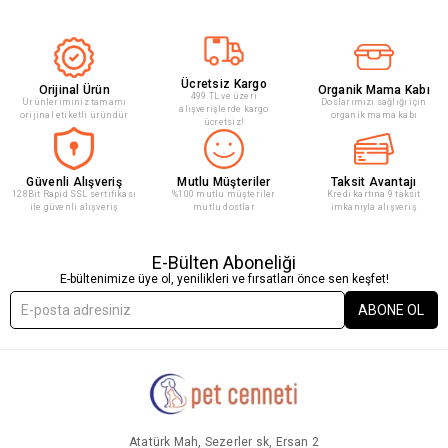
Ücretsiz Kargo
Orijinal Ürün
Organik Mama Kabı
499 TL ve üzeri
Ürünleriminiz tamamı
Doslarımızı sağlığı için
alışverişlerde kargo
orijinal etiketli üründür
organik mama kabı
ücretsiz!
Güvenli Alışveriş
Mutlu Müşteriler
Taksit Avantajı
128Bit Rapid SSL sertifikası
%100 mutlu müşteriler
Kredi kartına 9 taksit
ile güvenli alışveriş
mutlu dostlar
imkanıyla alışveriş
E-Bülten Aboneliği
E-bültenimize üye ol, yenilikleri ve fırsatları önce sen keşfet!
ABONE OL
Atatürk Mah, Sezerler sk, Ersan 2