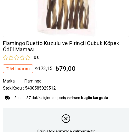
Flamingo Duetto Kuzulu ve Pirinçli Çubuk Köpek
Ödül Maması
0.0
₺79,00
₺173,15
%
54
İndirim
Marka
:
Flamingo
Stok Kodu
5400585029512
2 saat, 37 dakika içinde sipariş verirsen
bugün kargoda
Ürün stoklarımızda kalmamıştır.