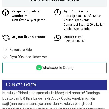
Kargo ile Ücretsiz
Aynı Gün Kargo
Gönderim
Hafta İçi Saat 15:00'e Kadar
499₺ Üzeri Alışverişlerde
Verilen Siparişlerde
Cumartesi Saat 12:00'e kadar
Verilen Siparişlerde
Orijinal Ürün Garantisi
Destek Hattı
0530 588 84 34
Favorilere Ekle
Fiyat Düşünce Haber Ver
Whatsapp ile Sipariş
ÜRÜN ÖZELLIKLERI
Kuzulu ve Pirinçli bu atıştırmalık ile köpeğinizi şımartın! Flamingo
Duetto Lamb & Rice Large Tekli Çubuk Ödülü, köpekler için diş
sağlığının korunmasına yardımcı olan kuzulu ve pirinçli ödül