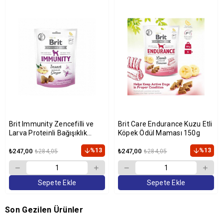
Brit Immunity Zencefilli ve
Brit Care Endurance Kuzu Etli
Larva Proteinli Bağışıklık
Köpek Ödül Maması 150g
Destekleyici Köpek Ödülü 150
gr
%13
%13
₺247,00
₺247,00
₺284,05
₺284,05
Sepete Ekle
Sepete Ekle
Son Gezilen Ürünler