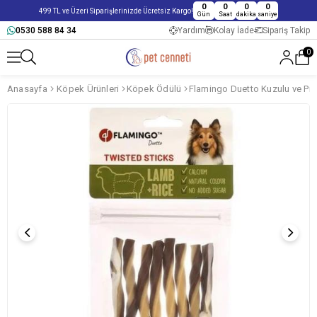
0
0
0
0
499 TL ve Üzeri Siparişlerinizde Ücretsiz Kargo!
Gün
Saat
dakika
saniye
0530 588 84 34
Yardım
Kolay İade
Sipariş Takip
0
Anasayfa
Köpek Ürünleri
Köpek Ödülü