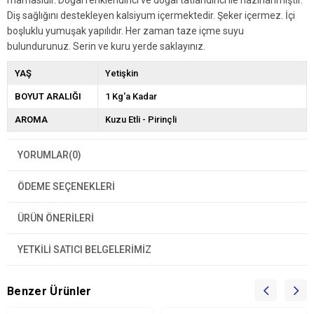
mamasıdır. Doğal renklendirici ve doğal tatlandırıcı ile hazırlanmıştır.
Diş sağlığını destekleyen kalsiyum içermektedir. Şeker içermez. İçi
boşluklu yumuşak yapılıdır. Her zaman taze içme suyu
bulundurunuz. Serin ve kuru yerde saklayınız.
YAŞ
Yetişkin
BOYUT ARALIĞI
1 Kg'a Kadar
AROMA
Kuzu Etli - Pirinçli
YORUMLAR
(0)
ÖDEME SEÇENEKLERI
ÜRÜN ÖNERILERI
YETKİLİ SATICI BELGELERİMİZ
Benzer Ürünler