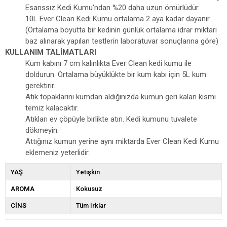
Esanssız Kedi Kumu'ndan %20 daha uzun ömürlüdür.
10L Ever Clean Kedi Kumu ortalama 2 aya kadar dayanır
(Ortalama boyutta bir kedinin günlük ortalama idrar miktarı
baz alınarak yapılan testlerin laboratuvar sonuçlarına göre)
KULLANIM TALİMATLAR
I
Kum kabını 7 cm kalınlıkta Ever Clean kedi kumu ile
doldurun. Ortalama büyüklükte bir kum kabı için 5L kum
gerektirir.
Atık topaklarını kumdan aldığınızda kumun geri kalan kısmı
temiz kalacaktır.
Atıkları ev çöpüyle birlikte atın. Kedi kumunu tuvalete
dökmeyin.
Attığınız kumun yerine aynı miktarda Ever Clean Kedi Kumu
eklemeniz yeterlidir.
YAŞ
Yetişkin
AROMA
Kokusuz
CİNS
Tüm Irklar