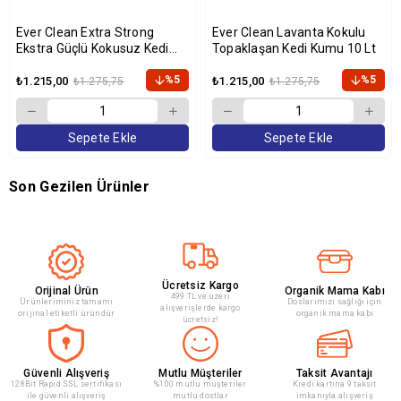
Ever Clean Extra Strong
Ever Clean Lavanta Kokulu
Ekstra Güçlü Kokusuz Kedi
Topaklaşan Kedi Kumu 10 Lt
Kumu 10 Lt
%5
%5
₺1.215,00
₺1.215,00
₺1.275,75
₺1.275,75
Sepete Ekle
Sepete Ekle
Son Gezilen Ürünler
Ücretsiz Kargo
Orijinal Ürün
Organik Mama Kabı
499 TL ve üzeri
Ürünleriminiz tamamı
Doslarımızı sağlığı için
alışverişlerde kargo
orijinal etiketli üründür
organik mama kabı
ücretsiz!
Güvenli Alışveriş
Mutlu Müşteriler
Taksit Avantajı
128Bit Rapid SSL sertifikası
%100 mutlu müşteriler
Kredi kartına 9 taksit
ile güvenli alışveriş
mutlu dostlar
imkanıyla alışveriş