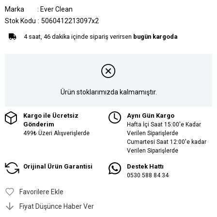
Marka
:
Ever Clean
Stok Kodu
5060412213097x2
4 saat, 46 dakika içinde sipariş verirsen
bugün kargoda
Ürün stoklarımızda kalmamıştır.
Kargo ile Ücretsiz
Aynı Gün Kargo
Gönderim
Hafta İçi Saat 15:00'e Kadar
499₺ Üzeri Alışverişlerde
Verilen Siparişlerde
Cumartesi Saat 12:00'e kadar
Verilen Siparişlerde
Orijinal Ürün Garantisi
Destek Hattı
0530 588 84 34
Favorilere Ekle
Fiyat Düşünce Haber Ver