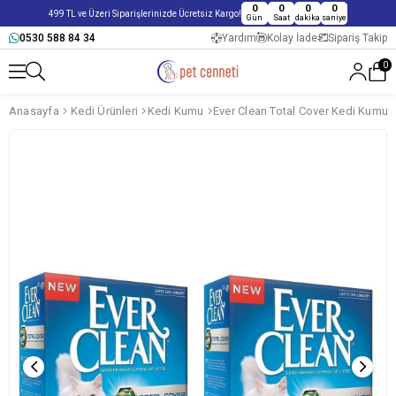
0
0
0
0
499 TL ve Üzeri Siparişlerinizde Ücretsiz Kargo!
Gün
Saat
dakika
saniye
0530 588 84 34
Yardım
Kolay İade
Sipariş Takip
0
Anasayfa
Kedi Ürünleri
Kedi Kumu
Ever Clean Total Cover Kedi Kumu 6