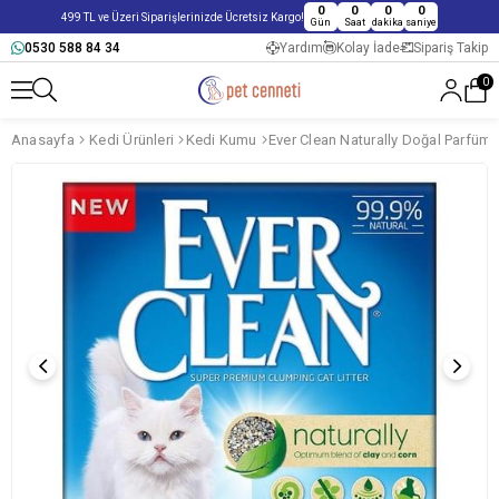
0
0
0
0
499 TL ve Üzeri Siparişlerinizde Ücretsiz Kargo!
Gün
Saat
dakika
saniye
0530 588 84 34
Yardım
Kolay İade
Sipariş Takip
0
Anasayfa
Kedi Ürünleri
Kedi Kumu