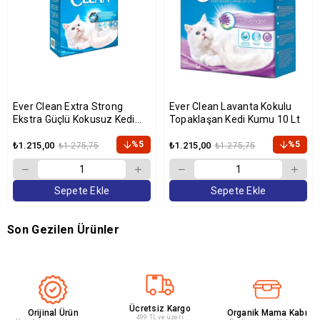
Ever Clean Extra Strong
Ever Clean Lavanta Kokulu
Ekstra Güçlü Kokusuz Kedi
Topaklaşan Kedi Kumu 10 Lt
Kumu 10 Lt
%5
%5
₺1.215,00
₺1.215,00
₺1.275,75
₺1.275,75
Sepete Ekle
Sepete Ekle
Son Gezilen Ürünler
Ücretsiz Kargo
Orijinal Ürün
Organik Mama Kabı
499 TL ve üzeri