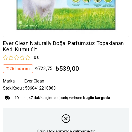
Ever Clean Naturally Doğal Parfümsüz Topaklanan
Kedi Kumu 6lt
0.0
₺539,00
₺723,75
%
26
İndirim
Marka
:
Ever Clean
Stok Kodu
5060412218863
10 saat, 47 dakika içinde sipariş verirsen
bugün kargoda
Ürün stoklarımızda kalmamıştır.