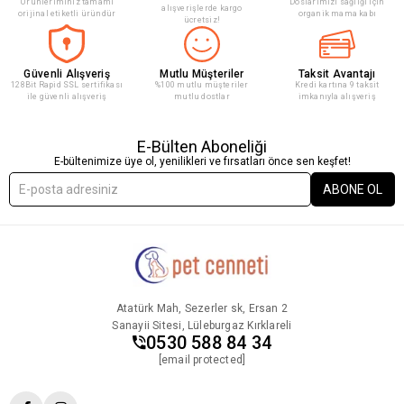
Ürünleriminiz tamamı
Doslarımızı sağlığı için
alışverişlerde kargo
orijinal etiketli üründür
organik mama kabı
ücretsiz!
Güvenli Alışveriş
Mutlu Müşteriler
Taksit Avantajı
128Bit Rapid SSL sertifikası
%100 mutlu müşteriler
Kredi kartına 9 taksit
ile güvenli alışveriş
mutlu dostlar
imkanıyla alışveriş
E-Bülten Aboneliği
E-bültenimize üye ol, yenilikleri ve fırsatları önce sen keşfet!
ABONE OL
Atatürk Mah, Sezerler sk, Ersan 2
Sanayii Sitesi, Lüleburgaz Kırklareli
0530 588 84 34
[email protected]