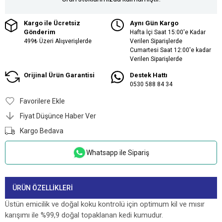
Kargo ile Ücretsiz
Aynı Gün Kargo
Gönderim
Hafta İçi Saat 15:00'e Kadar
499₺ Üzeri Alışverişlerde
Verilen Siparişlerde
Cumartesi Saat 12:00'e kadar
Verilen Siparişlerde
Orijinal Ürün Garantisi
Destek Hattı
0530 588 84 34
Favorilere Ekle
Fiyat Düşünce Haber Ver
Kargo Bedava
Whatsapp ile Sipariş
ÜRÜN ÖZELLIKLERI
Üstün emicilik ve doğal koku kontrolü için optimum kil ve mısır
karışımı ile %99,9 doğal topaklanan kedi kumudur.