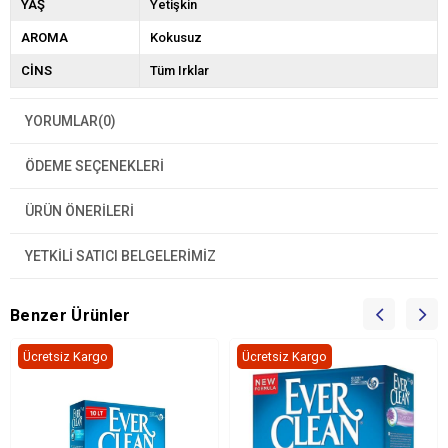
YAŞ
Yetişkin
AROMA
Kokusuz
CİNS
Tüm Irklar
YORUMLAR
(0)
ÖDEME SEÇENEKLERI
ÜRÜN ÖNERILERI
YETKİLİ SATICI BELGELERİMİZ
Benzer Ürünler
Ücretsiz Kargo
Ücretsiz Kargo