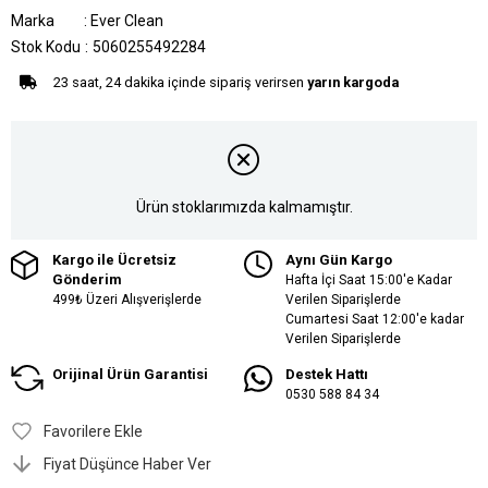
Marka
:
Ever Clean
Stok Kodu
5060255492284
23 saat, 24 dakika içinde sipariş verirsen
yarın kargoda
Ürün stoklarımızda kalmamıştır.
Kargo ile Ücretsiz
Aynı Gün Kargo
Gönderim
Hafta İçi Saat 15:00'e Kadar
499₺ Üzeri Alışverişlerde
Verilen Siparişlerde
Cumartesi Saat 12:00'e kadar
Verilen Siparişlerde
Orijinal Ürün Garantisi
Destek Hattı
0530 588 84 34
Favorilere Ekle
Fiyat Düşünce Haber Ver