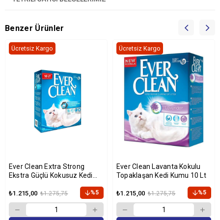
Benzer Ürünler
Ücretsiz Kargo
Ücretsiz Kargo
Ever Clean Extra Strong
Ever Clean Lavanta Kokulu
Ekstra Güçlü Kokusuz Kedi
Topaklaşan Kedi Kumu 10 Lt
Kumu 10 Lt
%5
%5
₺1.215,00
₺1.215,00
₺1.275,75
₺1.275,75