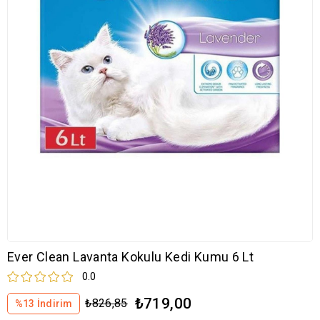
Ever Clean Lavanta Kokulu Kedi Kumu 6 Lt
0.0
₺719,00
₺826,85
%
13
İndirim