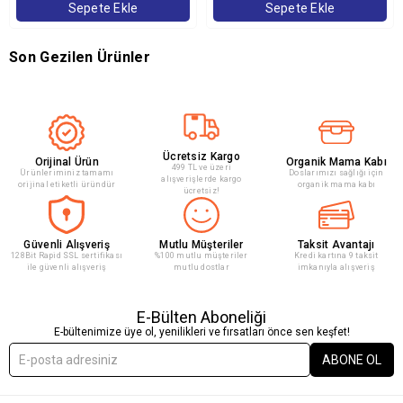
Sepete Ekle
Sepete Ekle
Son Gezilen Ürünler
Ücretsiz Kargo
Orijinal Ürün
Organik Mama Kabı
499 TL ve üzeri
Ürünleriminiz tamamı
Doslarımızı sağlığı için
alışverişlerde kargo
orijinal etiketli üründür
organik mama kabı
ücretsiz!
Güvenli Alışveriş
Mutlu Müşteriler
Taksit Avantajı
128Bit Rapid SSL sertifikası
%100 mutlu müşteriler
Kredi kartına 9 taksit
ile güvenli alışveriş
mutlu dostlar
imkanıyla alışveriş
E-Bülten Aboneliği
E-bültenimize üye ol, yenilikleri ve fırsatları önce sen keşfet!
ABONE OL