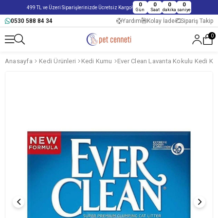
0
0
0
0
499 TL ve Üzeri Siparişlerinizde Ücretsiz Kargo!
Gün
Saat
dakika
saniye
0530 588 84 34
Yardım
Kolay İade
Sipariş Takip
0
Anasayfa
Kedi Ürünleri
Kedi Kumu
Ever Clean Lavanta Kokulu Kedi Ku