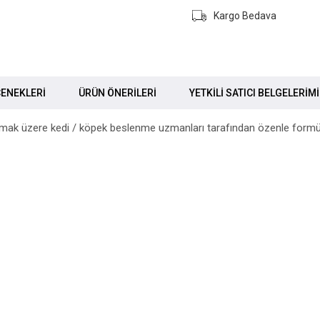
Kargo Bedava
ENEKLERI
ÜRÜN ÖNERILERI
YETKİLİ SATICI BELGELERİM
ılamak üzere kedi / köpek beslenme uzmanları tarafından özenle formül