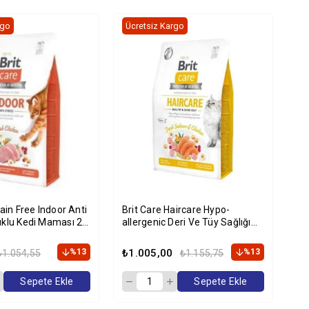
rgo
Ücretsiz Kargo
Üc
rain Free Indoor Anti
Brit Care Haircare Hypo-
Br
uklu Kedi Maması 2
allergenic Deri Ve Tüy Sağlığı
Kıs
Için Tahılsız Yetişkin Kedi
Kg
Maması 2kg
%13
₺1.005,00
%13
₺2
₺1.054,55
₺1.155,75
Sepete Ekle
Sepete Ekle