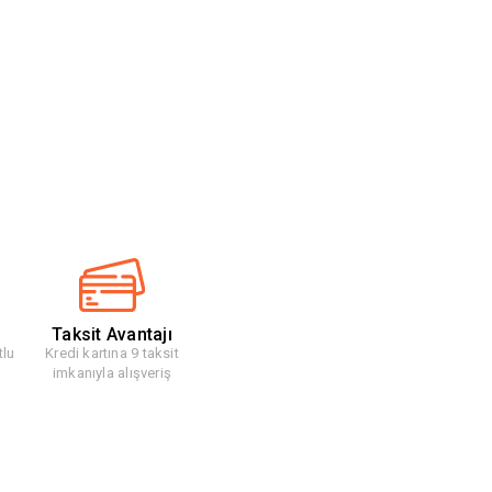
Taksit Avantajı
tlu
Kredi kartına 9 taksit
imkanıyla alışveriş