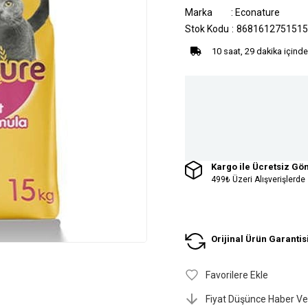
Marka
:
Econature
Stok Kodu
8681612751515
10 saat, 29 dakika içinde
Kargo ile Ücretsiz Gö
499₺ Üzeri Alışverişlerde
Orijinal Ürün Garantis
Favorilere Ekle
Fiyat Düşünce Haber Ve