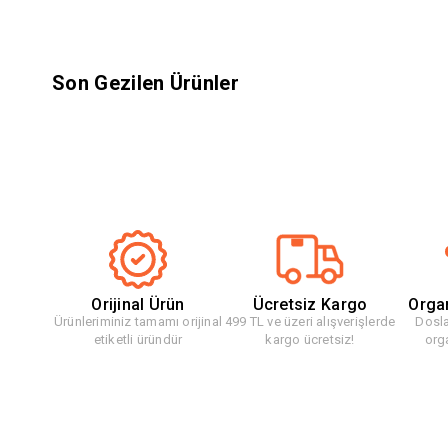
Son Gezilen Ürünler
Orijinal Ürün
Ücretsiz Kargo
Orga
Ürünleriminiz tamamı orijinal
499 TL ve üzeri alışverişlerde
Dosla
etiketli üründür
kargo ücretsiz!
org