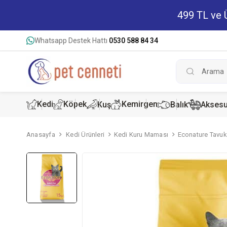
499 TL ve Ü
Whatsapp Destek Hattı
0530 588 84 34
Kedi
Köpek
Kemirgen
Kuş
Balık
Aksesu
Anasayfa
Kedi Ürünleri
Kedi Kuru Maması
Econature Tavuk
Kedi Kur
Köpek K
Hamster
Kedi Kon
Köpek Ko
Tavşan 