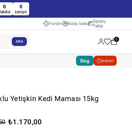
0
0
dakika
saniye
Sipariş
Kolay İade
Yardım
Takip
0
Blog
İndirim!
klu Yetişkin Kedi Maması 15kg
₺1.170,00
50