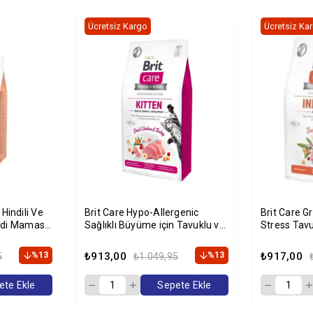
Ücretsiz Kargo
Ücretsiz Ka
Brit Care Hypo-Allergenic
Brit Care G
edi Maması
Sağlıklı Büyüme için Tavuklu ve
Stress Tav
Hindili Tahılsız Yavru Kedi
Kg
Maması 2kg
%13
₺913,00
%13
₺917,00
5
₺1.049,95
ete Ekle
Sepete Ekle