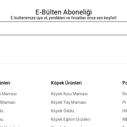
E-Bülten Aboneliği
E-bültenimize üye ol, yenilikleri ve fırsatları önce sen keşfet!
ünleri
Köpek Ürünleri
Po
ru Maması
Köpek Kuru Maması
Ro
ş Maması
Köpek Yaş Maması
Pr
lü
Köpek Ödülü
Hil
mu
Köpek Eğitim Ürünleri
N