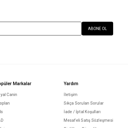
ABONE OL
püler Markalar
Yardım
yal Canin
İletişim
oplan
Sıkça Sorulan Sorular
ls
İade / İptal Koşulları
&D
Mesafeli Satış Sözleşmesi