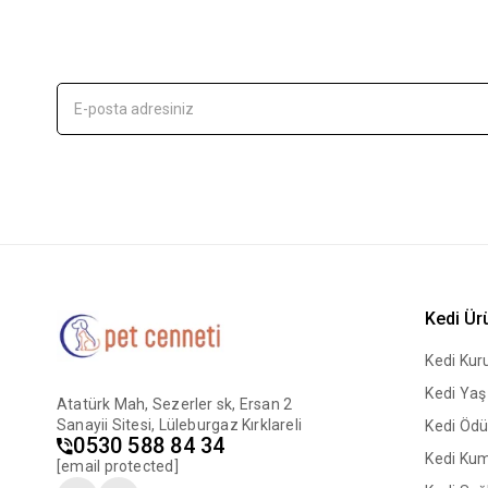
Kedi Ür
Kedi Ku
Kedi Ya
Atatürk Mah, Sezerler sk, Ersan 2
Sanayii Sitesi, Lüleburgaz Kırklareli
Kedi Ödü
0530 588 84 34
Kedi Ku
[email protected]