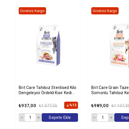
Ücretsiz Kargo
Ücretsiz Kargo
Brit Care Tahılsız Sterilised Kilo
Brit Care Grain Taze Hindili Ve
Dengeleyici Ördekli Kısır Kedi
Somonlu Tahılsız K
Maması 2 Kg
2 Kg
₺937,00
%13
₺989,00
₺1.077,55
₺1.137,3
Sepete Ekle
Sep