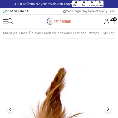
0
0
0
0
499 TL ve Üzeri Siparişlerinizde Ücretsiz Kargo!
Gün
Saat
dakika
saniye
0530 588 84 34
Yardım
Kolay İade
Sipariş Takip
0
Anasayfa
Kedi Ürünleri
Kedi Oyuncakları
Eastland Catnipli Tüylü Top 