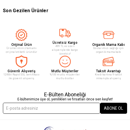
Son Gezilen Ürünler
Ücretsiz Kargo
Orijinal Ürün
Organik Mama Kabı
499 TL ve üzeri
Ürünleriminiz tamamı
Doslarımızı sağlığı için
alışverişlerde kargo
orijinal etiketli üründür
organik mama kabı
ücretsiz!
Güvenli Alışveriş
Mutlu Müşteriler
Taksit Avantajı
128Bit Rapid SSL sertifikası
%100 mutlu müşteriler
Kredi kartına 9 taksit
ile güvenli alışveriş
mutlu dostlar
imkanıyla alışveriş
E-Bülten Aboneliği
E-bültenimize üye ol, yenilikleri ve fırsatları önce sen keşfet!
ABONE OL