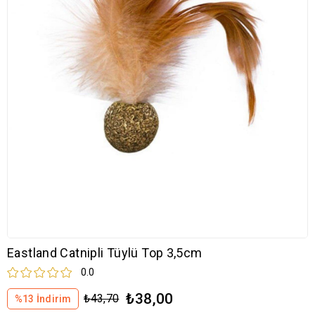
Eastland Catnipli Tüylü Top 3,5cm
0.0
₺38,00
₺43,70
%
13
İndirim