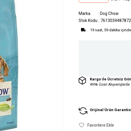
Marka
:
Dog Chow
Stok Kodu
7613034487872
19 saat, 59 dakika içinde
Kargo ile Ücretsiz Gö
499₺ Üzeri Alışverişlerde
Orijinal Ürün Garantis
Favorilere Ekle