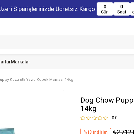
0
0
zeri Siparişlerinizde Ücretsiz Kargo!
Gün
Saat
arlar
Markalar
uppy Kuzu Etli Yavru Köpek Maması 14kg
u Maması
uru Maması
 Yemi
Kedi Ödülleri
Köpek Ödülü
Guinea Pig Yemi
Dog Chow Puppy
serve Maması
nserve Mamaları
Yemi
14kg
0.0
₺2.712,
%
13
İndirim