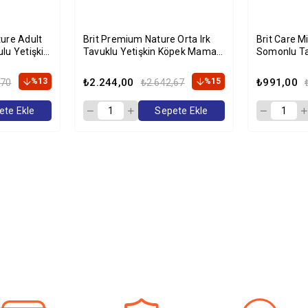
ure Adult
Brit Premium Nature Orta Irk
Brit Care M
lu Yetişkin
Tavuklu Yetişkin Köpek Maması
Somonlu Ta
g
15 Kg
Maması 2 
%13
₺2.244,00
%15
₺991,00
,70
₺2.642,67
ete Ekle
Sepete Ekle