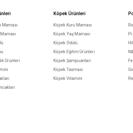
ünleri
Köpek Ürünleri
Po
ru Maması
Köpek Kuru Maması
Ro
ş Maması
Köpek Yaş Maması
Pr
lü
Köpek Ödülü
Hil
mu
Köpek Eğitim Ürünleri
N
ık Ürünleri
Köpek Şampuanları
Fe
amini
Köpek Tasması
Gi
kları
Köpek Vitamini
Re
ncakları