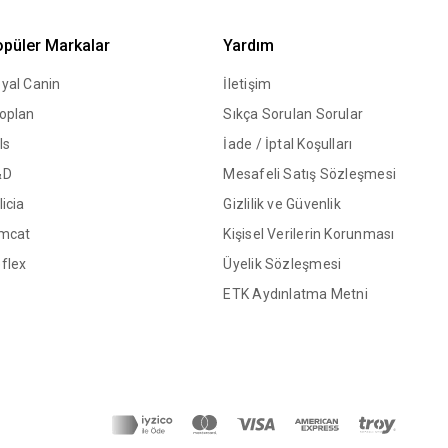
püler Markalar
Yardım
yal Canin
İletişim
oplan
Sıkça Sorulan Sorular
ls
İade / İptal Koşulları
&D
Mesafeli Satış Sözleşmesi
licia
Gizlilik ve Güvenlik
mcat
Kişisel Verilerin Korunması
flex
Üyelik Sözleşmesi
ETK Aydınlatma Metni