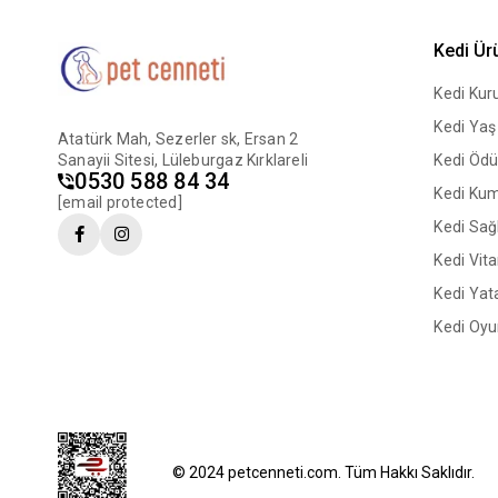
Kedi Ür
Kedi Ku
Kedi Ya
Atatürk Mah, Sezerler sk, Ersan 2
Sanayii Sitesi, Lüleburgaz Kırklareli
Kedi Ödü
0530 588 84 34
Kedi Ku
[email protected]
Kedi Sağl
Kedi Vit
Kedi Yata
Kedi Oyu
© 2024 petcenneti.com. Tüm Hakkı Saklıdır.