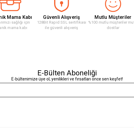
nik Mama Kabı
Güvenli Alışveriş
Mutlu Müşteriler
rımızı sağlığı için
128Bit Rapid SSL sertifikası
%100 mutlu müşteriler mu
anik mama kabı
ile güvenli alışveriş
dostlar
E-Bülten Aboneliği
E-bültenimize üye ol, yenilikleri ve fırsatları önce sen keşfet!