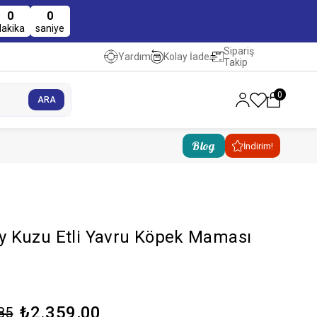
0
0
dakika
saniye
Sipariş
Kolay İade
Yardım
Takip
0
Blog
İndirim!
 Kuzu Etli Yavru Köpek Maması
₺2.359,00
85