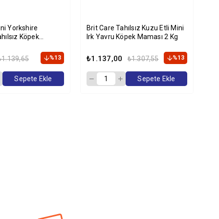
ini Yorkshire
Brit Care Tahılsız Kuzu Etli Mini
Bri
hılsız Köpek
Irk Yavru Köpek Maması 2 Kg
St
Kg
Ma
%13
₺1.137,00
%13
₺1
₺1.139,65
₺1.307,55
Sepete Ekle
Sepete Ekle