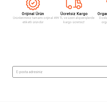
Orijinal Ürün
Ücretsiz Kargo
Orga
Ürünleriminiz tamamı orijinal
499 TL ve üzeri alışverişlerde
Dosla
etiketli üründür
kargo ücretsiz!
org