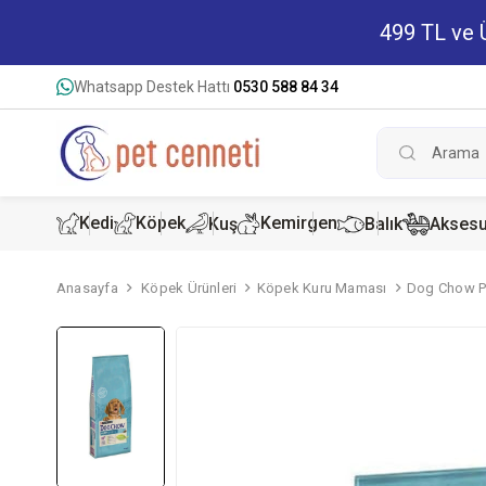
499 TL ve Ü
Whatsapp Destek Hattı
0530 588 84 34
Kedi
Köpek
Kemirgen
Kuş
Balık
Aksesu
Anasayfa
Köpek Ürünleri
Köpek Kuru Maması
Dog Chow P
Kedi Kur
Köpek K
Hamster
Kedi Kon
Köpek Ko
Tavşan 