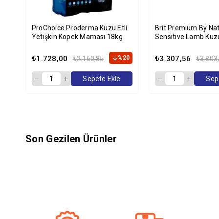
ProChoice Proderma Kuzu Etli
Brit Premium By Nat
Yetişkin Köpek Maması 18kg
Sensitive Lamb Kuzu
Köpek Maması 15 K
₺1.728,00
%20
₺3.307,56
₺2.160,85
₺3.803
Sepete Ekle
Sep
Son Gezilen Ürünler