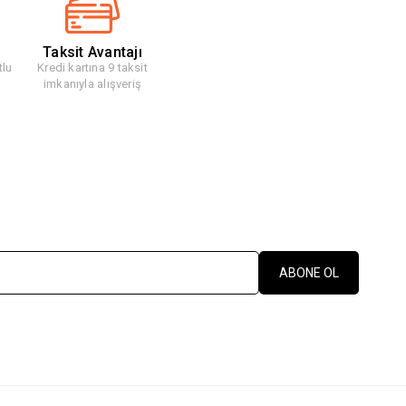
Taksit Avantajı
tlu
Kredi kartına 9 taksit
imkanıyla alışveriş
ABONE OL