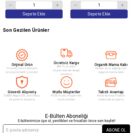
Sepete Ekle
Sepete Ekle
Son Gezilen Ürünler
Ücretsiz Kargo
Orijinal Ürün
Organik Mama Kabı
499 TL ve üzeri
Ürünleriminiz tamamı
Doslarımızı sağlığı için
alışverişlerde kargo
orijinal etiketli üründür
organik mama kabı
ücretsiz!
Güvenli Alışveriş
Mutlu Müşteriler
Taksit Avantajı
128Bit Rapid SSL sertifikası
%100 mutlu müşteriler
Kredi kartına 9 taksit
ile güvenli alışveriş
mutlu dostlar
imkanıyla alışveriş
E-Bülten Aboneliği
E-bültenimize üye ol, yenilikleri ve fırsatları önce sen keşfet!
ABONE OL