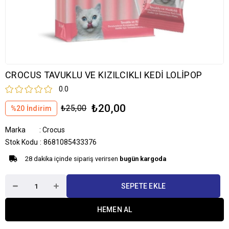
CROCUS TAVUKLU VE KIZILCIKLI KEDİ LOLİPOP
0.0
₺20,00
₺25,00
%
20
İndirim
Marka
:
Crocus
Stok Kodu
8681085433376
28 dakika içinde sipariş verirsen
bugün kargoda