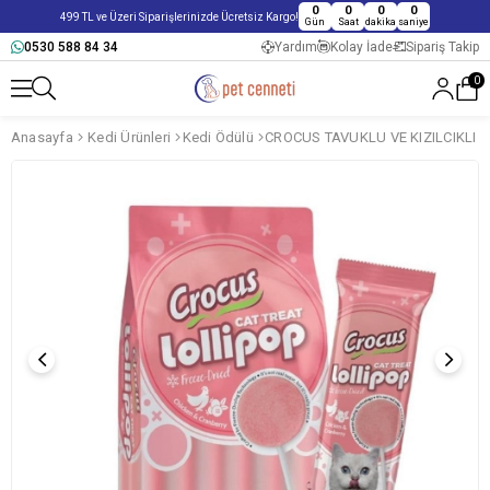
0
0
0
0
499 TL ve Üzeri Siparişlerinizde Ücretsiz Kargo!
Gün
Saat
dakika
saniye
0530 588 84 34
Yardım
Kolay İade
Sipariş Takip
0
Anasayfa
Kedi Ürünleri
Kedi Ödülü
CROCUS TAVUKLU VE KIZILCIKLI K