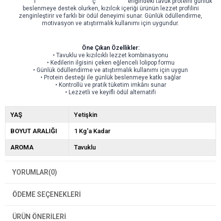
İ
ç
eriğindeki tavuk proteini günlük
beslenmeye destek olurken, kızılcık içeriği ürünün lezzet profilini
zenginleştirir ve farklı bir ödül deneyimi sunar. Günlük ödüllendirme,
motivasyon ve atıştırmalık kullanımı için uygundur.
Öne Çıkan Özellikler:
• Tavuklu ve kızılcıklı lezzet kombinasyonu
• Kedilerin ilgisini çeken eğlenceli lolipop formu
• Günlük ödüllendirme ve atıştırmalık kullanımı için uygun
• Protein desteği ile günlük beslenmeye katkı sağlar
• Kontrollü ve pratik tüketim imkânı sunar
• Lezzetli ve keyifli ödül alternatifi
YAŞ
Yetişkin
BOYUT ARALIĞI
1 Kg'a Kadar
AROMA
Tavuklu
YORUMLAR
(0)
ÖDEME SEÇENEKLERI
ÜRÜN ÖNERILERI