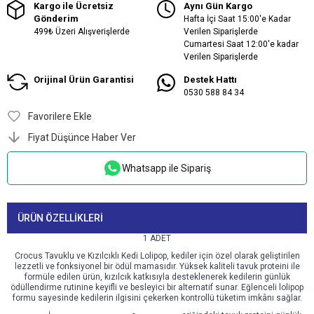
Kargo ile Ücretsiz
Aynı Gün Kargo
Gönderim
Hafta İçi Saat 15:00'e Kadar
499₺ Üzeri Alışverişlerde
Verilen Siparişlerde
Cumartesi Saat 12:00'e kadar
Verilen Siparişlerde
Orijinal Ürün Garantisi
Destek Hattı
0530 588 84 34
Favorilere Ekle
Fiyat Düşünce Haber Ver
Whatsapp ile Sipariş
ÜRÜN ÖZELLIKLERI
1 ADET
Crocus Tavuklu ve Kızılcıklı Kedi Lolipop, kediler için özel olarak geliştirilen
lezzetli ve fonksiyonel bir ödül mamasıdır. Yüksek kaliteli tavuk proteini ile
formüle edilen ürün, kızılcık katkısıyla desteklenerek kedilerin günlük
ödüllendirme rutinine keyifli ve besleyici bir alternatif sunar. Eğlenceli lolipop
formu sayesinde kedilerin ilgisini çekerken kontrollü tüketim imkânı sağlar.