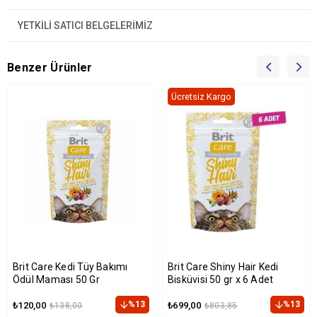
YETKİLİ SATICI BELGELERİMİZ
Benzer Ürünler
Ücretsiz Kargo
Brit Care Kedi Tüy Bakımı
Brit Care Shiny Hair Kedi
Ödül Maması 50 Gr
Bisküvisi 50 gr x 6 Adet
%13
%13
₺120,00
₺699,00
₺138,00
₺803,85