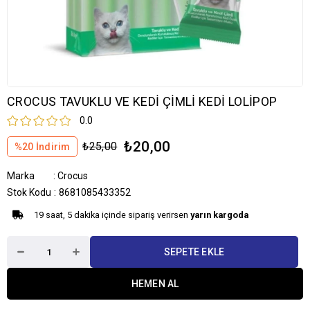
CROCUS TAVUKLU VE KEDİ ÇİMLİ KEDİ LOLİPOP
0.0
₺20,00
₺25,00
%
20
İndirim
Marka
:
Crocus
Stok Kodu
8681085433352
19 saat, 5 dakika içinde sipariş verirsen
yarın kargoda