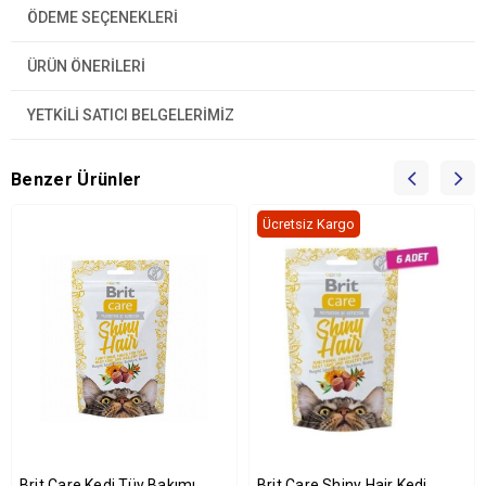
ÖDEME SEÇENEKLERI
ÜRÜN ÖNERILERI
YETKİLİ SATICI BELGELERİMİZ
Benzer Ürünler
Ücretsiz Kargo
Brit Care Kedi Tüy Bakımı
Brit Care Shiny Hair Kedi