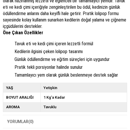
olarak hazırlanmış lezzetli ve eğlenceli bir tamamlayıcı yemdir. Tavuk
eti ve kedi çimi içeriğiyle zenginleştirilen bu ödül, kedinizin günlük
ödüllendirme anlarını daha keyifli hale getirir. Pratik lolipop formu
sayesinde kolay kullanım sunarken kedilerin doğal yalama ve çiğneme
içgüdülerini destekler.
Öne Çıkan Özellikler
Tavuk eti ve kedi çimi içeren lezzetli formül
Kedilerin ilgisini çeken lolipop tasarımı
Günlük ödüllendirme ve eğitim süreçleri için uygundur
Pratik tekli porsiyonlar halinde sunulur
Tamamlayıcı yem olarak günlük beslenmeye destek sağlar
YAŞ
Yetişkin
BOYUT ARALIĞI
1 Kg'a Kadar
AROMA
Tavuklu
YORUMLAR
(0)