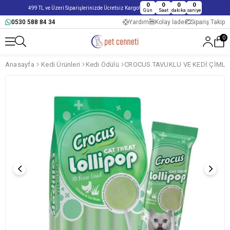
0
0
0
0
499 TL ve Üzeri Siparişlerinizde Ücretsiz Kargo!
Gün
Saat
dakika
saniye
0530 588 84 34
Yardım
Kolay İade
Sipariş Takip
0
Anasayfa
Kedi Ürünleri
Kedi Ödülü
CROCUS TAVUKLU VE KEDİ ÇİMLİ 