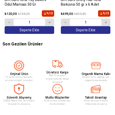
Ödül Maması 50 Gr
Bisküvisi 50 gr x 6 Adet
%13
%13
₺120,00
₺699,00
₺138,00
₺803,85
Sepete Ekle
Sepete Ekle
Son Gezilen Ürünler
Ücretsiz Kargo
Orijinal Ürün
Organik Mama Kabı
499 TL ve üzeri
Ürünleriminiz tamamı
Doslarımızı sağlığı için
alışverişlerde kargo
orijinal etiketli üründür
organik mama kabı
ücretsiz!
Güvenli Alışveriş
Mutlu Müşteriler
Taksit Avantajı
128Bit Rapid SSL sertifikası
%100 mutlu müşteriler
Kredi kartına 9 taksit
ile güvenli alışveriş
mutlu dostlar
imkanıyla alışveriş