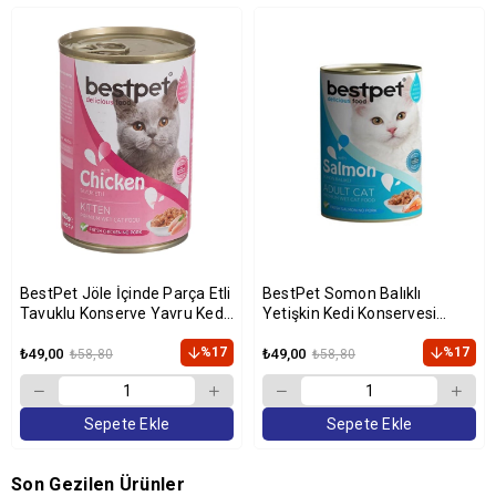
BestPet Jöle İçinde Parça Etli
BestPet Somon Balıklı
Tavuklu Konserve Yavru Kedi
Yetişkin Kedi Konservesi
Maması 400 gr
400gr
%17
%17
₺49,00
₺49,00
₺58,80
₺58,80
Sepete Ekle
Sepete Ekle
Son Gezilen Ürünler