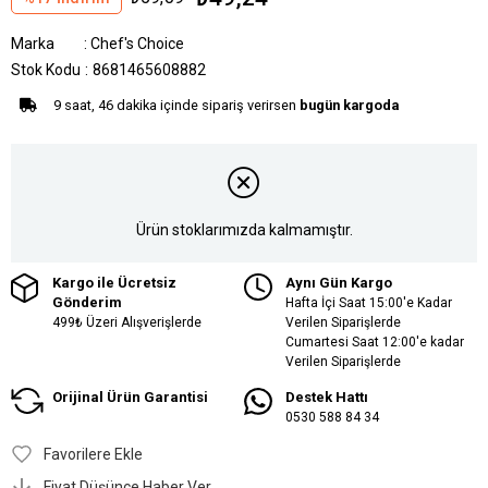
Marka
:
Chef's Choice
Stok Kodu
8681465608882
9 saat, 46 dakika içinde sipariş verirsen
bugün kargoda
Ürün stoklarımızda kalmamıştır.
Kargo ile Ücretsiz
Aynı Gün Kargo
Gönderim
Hafta İçi Saat 15:00'e Kadar
499₺ Üzeri Alışverişlerde
Verilen Siparişlerde
Cumartesi Saat 12:00'e kadar
Verilen Siparişlerde
Orijinal Ürün Garantisi
Destek Hattı
0530 588 84 34
Favorilere Ekle
Fiyat Düşünce Haber Ver