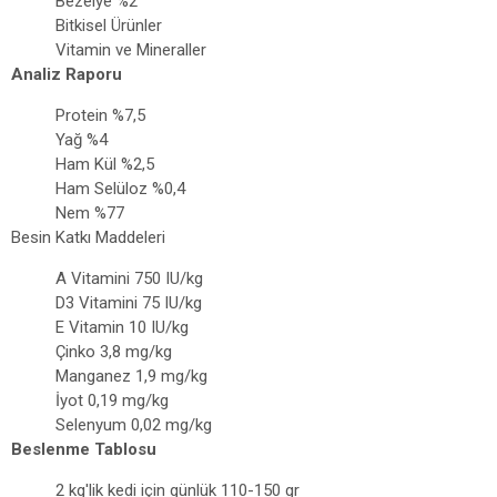
Bezelye %2
Bitkisel Ürünler
Vitamin ve Mineraller
Analiz Raporu
Protein %7,5
Yağ %4
Ham Kül %2,5
Ham Selüloz %0,4
Nem %77
Besin Katkı Maddeleri
​A Vitamini 750 IU/kg
D3 Vitamini 75 IU/kg
E Vitamin 10 IU/kg
Çinko 3,8 mg/kg
Manganez 1,9 mg/kg
İyot 0,19 mg/kg
Selenyum 0,02 mg/kg
Beslenme Tablosu
2 kg'lik kedi için günlük 110-150 gr