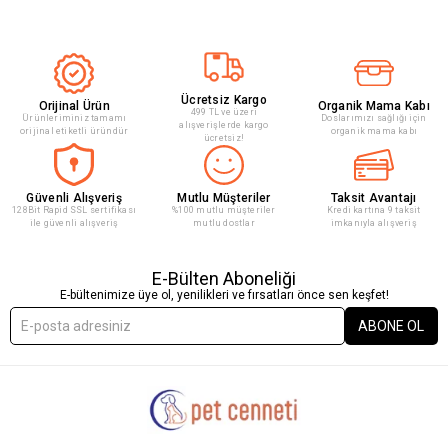
Ücretsiz Kargo
Orijinal Ürün
Organik Mama Kabı
499 TL ve üzeri
Ürünleriminiz tamamı
Doslarımızı sağlığı için
alışverişlerde kargo
orijinal etiketli üründür
organik mama kabı
ücretsiz!
Güvenli Alışveriş
Mutlu Müşteriler
Taksit Avantajı
128Bit Rapid SSL sertifikası
%100 mutlu müşteriler
Kredi kartına 9 taksit
ile güvenli alışveriş
mutlu dostlar
imkanıyla alışveriş
E-Bülten Aboneliği
E-bültenimize üye ol, yenilikleri ve fırsatları önce sen keşfet!
ABONE OL