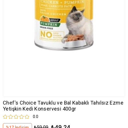
Chef's Choice Tavuklu ve Bal Kabaklı Tahılsız Ezme
Yetişkin Kedi Konservesi 400gr
0.0
₺49,24
₺59,09
%
17
İndirim