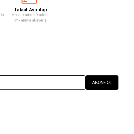
Taksit Avantajı
tlu
Kredi kartına 9 taksit
imkanıyla alışveriş
ABONE OL