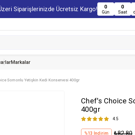
0
0
zeri Siparişlerinizde Ücretsiz Kargo!
Gün
Saat
arlar
Markalar
oice Somonlu Yetişkin Kedi Konservesi 400gr
u Maması
uru Maması
 Yemi
Kedi Ödülleri
Köpek Ödülü
Guinea Pig Yemi
Chef's Choice S
serve Maması
nserve Mamaları
Yemi
400gr
4.5
₺82,80
%
13
İndirim