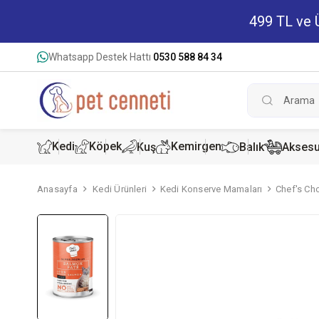
499 TL ve Ü
Whatsapp Destek Hattı
0530 588 84 34
Kedi
Köpek
Kemirgen
Kuş
Balık
Aksesu
Anasayfa
Kedi Ürünleri
Kedi Konserve Mamaları
Chef's Ch
Kedi Kur
Köpek K
Hamster
Kedi Kon
Köpek Ko
Tavşan 