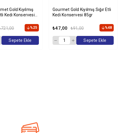
met Gold Kıyılmış
Gourmet Gold Kıyılmış Sığır Etli
Gou
tli Kedi Konservesi
Kedi Konservesi 85gr
Ke
i Paket
Ad
%25
₺47,00
%48
₺5
₺721,00
₺91,00
Sepete Ekle
Sepete Ekle