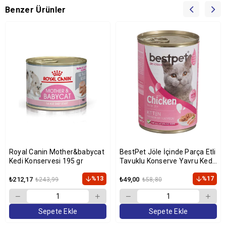
Benzer Ürünler
Royal Canin Mother&babycat
BestPet Jöle İçinde Parça Etli
Kedi Konservesi 195 gr
Tavuklu Konserve Yavru Kedi
Maması 400 gr
%13
%17
₺212,17
₺49,00
₺243,99
₺58,80
Sepete Ekle
Sepete Ekle