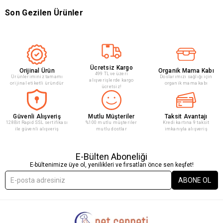
Son Gezilen Ürünler
Ücretsiz Kargo
Orijinal Ürün
Organik Mama Kabı
499 TL ve üzeri
Ürünleriminiz tamamı
Doslarımızı sağlığı için
alışverişlerde kargo
orijinal etiketli üründür
organik mama kabı
ücretsiz!
Güvenli Alışveriş
Mutlu Müşteriler
Taksit Avantajı
128Bit Rapid SSL sertifikası
%100 mutlu müşteriler
Kredi kartına 9 taksit
ile güvenli alışveriş
mutlu dostlar
imkanıyla alışveriş
E-Bülten Aboneliği
E-bültenimize üye ol, yenilikleri ve fırsatları önce sen keşfet!
ABONE OL