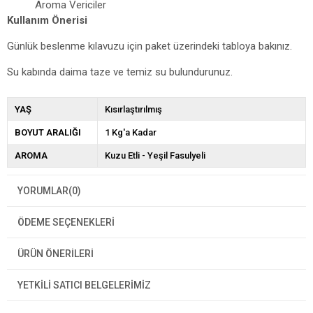
Aroma Vericiler
Kullanım Önerisi
Günlük beslenme kılavuzu için paket üzerindeki tabloya bakınız.
Su kabında daima taze ve temiz su bulundurunuz.
YAŞ
Kısırlaştırılmış
BOYUT ARALIĞI
1 Kg'a Kadar
AROMA
Kuzu Etli - Yeşil Fasulyeli
YORUMLAR
(0)
ÖDEME SEÇENEKLERI
ÜRÜN ÖNERILERI
YETKİLİ SATICI BELGELERİMİZ