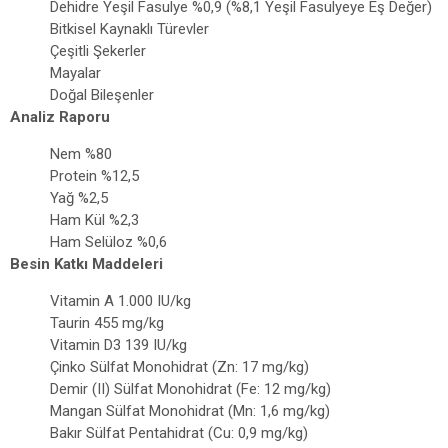
Dehidre Yeşil Fasulye %0,9 (%8,1 Yeşil Fasulyeye Eş Değer)
Bitkisel Kaynaklı Türevler
Çeşitli Şekerler
Mayalar
Doğal Bileşenler
Analiz Raporu
Nem %80
Protein %12,5
Yağ %2,5
Ham Kül %2,3
Ham Selüloz %0,6
Besin Katkı Maddeleri
Vitamin A 1.000 IU/kg
Taurin 455 mg/kg
Vitamin D3 139 IU/kg
Çinko Sülfat Monohidrat (Zn: 17 mg/kg)
Demir (II) Sülfat Monohidrat (Fe: 12 mg/kg)
Mangan Sülfat Monohidrat (Mn: 1,6 mg/kg)
Bakır Sülfat Pentahidrat (Cu: 0,9 mg/kg)