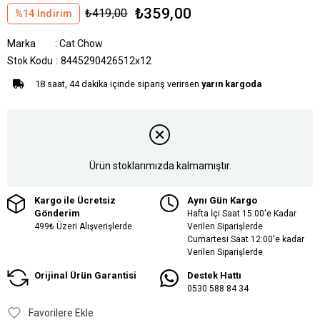
₺359,00
₺419,00
%
14
İndirim
Marka
:
Cat Chow
Stok Kodu
8445290426512x12
18 saat, 44 dakika içinde sipariş verirsen
yarın kargoda
Ürün stoklarımızda kalmamıştır.
Kargo ile Ücretsiz
Aynı Gün Kargo
Gönderim
Hafta İçi Saat 15:00'e Kadar
499₺ Üzeri Alışverişlerde
Verilen Siparişlerde
Cumartesi Saat 12:00'e kadar
Verilen Siparişlerde
Orijinal Ürün Garantisi
Destek Hattı
0530 588 84 34
Favorilere Ekle