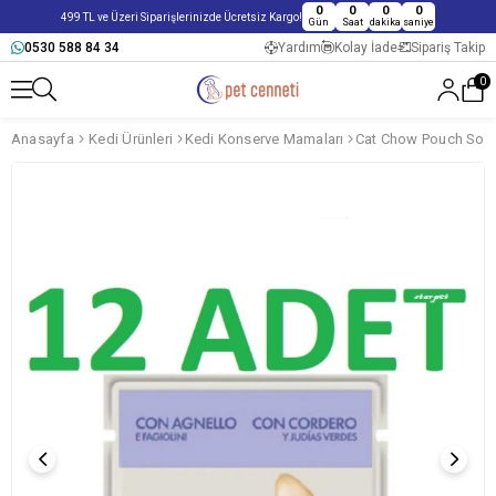
0
0
0
0
499 TL ve Üzeri Siparişlerinizde Ücretsiz Kargo!
Gün
Saat
dakika
saniye
0530 588 84 34
Yardım
Kolay İade
Sipariş Takip
0
Anasayfa
Kedi Ürünleri
Kedi Konserve Mamaları