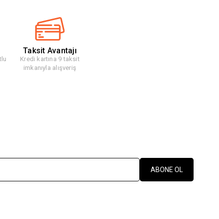
Taksit Avantajı
tlu
Kredi kartına 9 taksit
imkanıyla alışveriş
ABONE OL