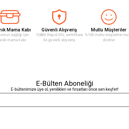
nik Mama Kabı
Güvenli Alışveriş
Mutlu Müşteriler
rımızı sağlığı için
128Bit Rapid SSL sertifikası
%100 mutlu müşteriler mu
anik mama kabı
ile güvenli alışveriş
dostlar
E-Bülten Aboneliği
E-bültenimize üye ol, yenilikleri ve fırsatları önce sen keşfet!