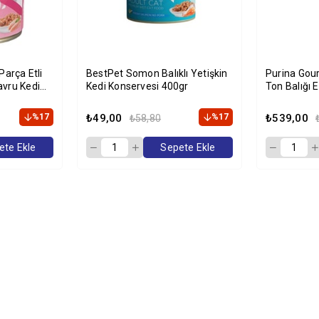
Parça Etli
BestPet Somon Balıklı Yetişkin
Purina Gour
avru Kedi
Kedi Konservesi 400gr
Ton Balığı E
85 gr x 12'l
%17
₺49,00
%17
₺539,00
₺58,80
ete Ekle
Sepete Ekle