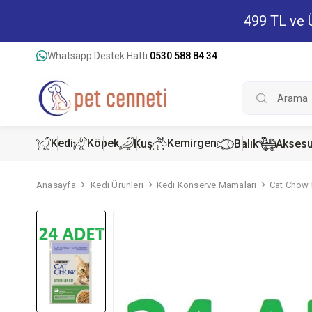
499 TL ve Ü
Whatsapp Destek Hattı
0530 588 84 34
Kedi
Köpek
Kemirgen
Kuş
Balık
Aksesu
Anasayfa
Kedi Ürünleri
Kedi Konserve Mamaları
Cat Chow P
Kedi Kur
Köpek K
Hamster
Kedi Kon
Köpek Ko
Tavşan 