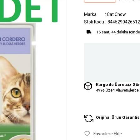
Marka
:
Cat Chow
Stok Kodu
8445290426512
15 saat, 44 dakika içinde
Kargo ile Ücretsiz Gö
499₺ Üzeri Alışverişlerde
Orijinal Ürün Garantis
Favorilere Ekle