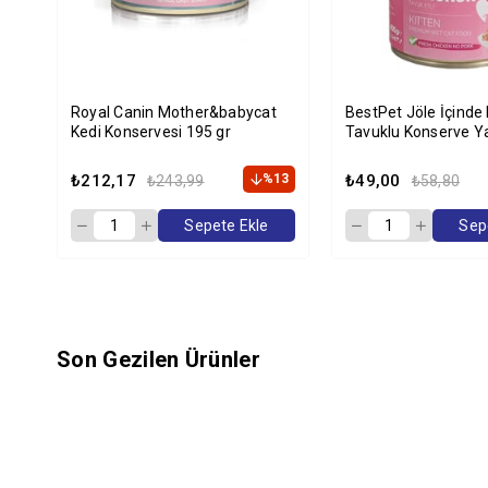
Royal Canin Mother&babycat
BestPet Jöle İçinde 
Kedi Konservesi 195 gr
Tavuklu Konserve Y
Maması 400 gr
₺212,17
%13
₺49,00
₺243,99
₺58,80
Sepete Ekle
Sep
Son Gezilen Ürünler