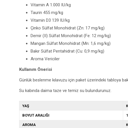
Vitamin A 1.000 IU/kg
Taurin 455 mg/kg
Vitamin D3 139 IU/kg
Çinko Sülfat Monohidrat (Zn: 17 mg/kg)
Demir (II) Sülfat Monohidrat (Fe: 12 mg/kg)
Mangan Sülfat Monohidrat (Mn: 1,6 mg/kg)
Bakır Sülfat Pentahidrat (Cu: 0,9 mg/kg)
Aroma Vericiler
Kullanım Önerisi
Günlük beslenme kılavuzu için paket üzerindeki tabloya bak
Su kabında daima taze ve temiz su bulundurunuz.
YAŞ
K
BOYUT ARALIĞI
1
AROMA
K