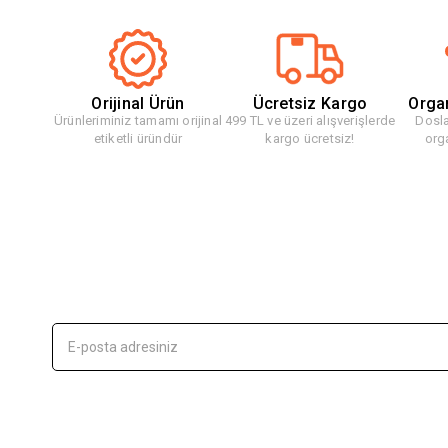
Orijinal Ürün
Ücretsiz Kargo
Orga
Ürünleriminiz tamamı orijinal
499 TL ve üzeri alışverişlerde
Dosla
etiketli üründür
kargo ücretsiz!
org