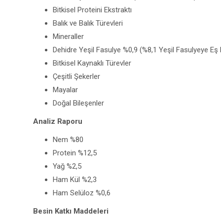
Bitkisel Proteini Ekstraktı
Balık ve Balık Türevleri
Mineraller
Dehidre Yeşil Fasulye %0,9 (%8,1 Yeşil Fasulyeye Eş
Bitkisel Kaynaklı Türevler
Çeşitli Şekerler
Mayalar
Doğal Bileşenler
Analiz Raporu
Nem %80
Protein %12,5
Yağ %2,5
Ham Kül %2,3
Ham Selüloz %0,6
Besin Katkı Maddeleri