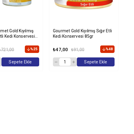
met Gold Kıyılmış
Gourmet Gold Kıyılmış Sığır Etli
Gou
tli Kedi Konservesi
Kedi Konservesi 85gr
Ke
i Paket
Ad
%25
₺47,00
%48
₺5
₺721,00
₺91,00
Sepete Ekle
Sepete Ekle