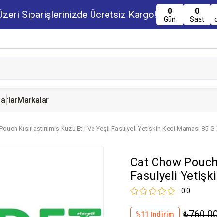
0
0
zeri Siparişlerinizde Ücretsiz Kargo!
Gün
Saat
arlar
Markalar
ouch Kısırlaştırılmış Kuzu Etli Ve Yeşil Fasulyeli Yetişkin Kedi Maması 85 G
u Maması
uru Maması
 Yemi
Kedi Ödülleri
Köpek Ödülü
Guinea Pig Yemi
Cat Chow Pouch K
serve Maması
nserve Mamaları
Yemi
Fasulyeli Yetiş
0.0
₺760,0
%
11
İndirim