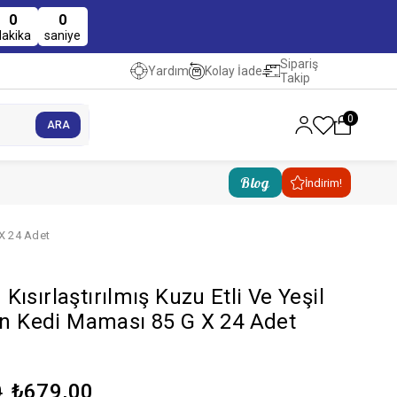
0
0
dakika
saniye
Sipariş
Kolay İade
Yardım
Takip
0
Blog
İndirim!
 X 24 Adet
ısırlaştırılmış Kuzu Etli Ve Yeşil
kin Kedi Maması 85 G X 24 Adet
₺679,00
0