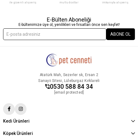
ile güvenli alışveriş
mutlu dostlar
imkanıyla alışveriş
E-Bülten Aboneliği
E-bültenimize üye ol, yenilikleri ve fırsatları önce sen keşfet!
ABONE OL
Atatürk Mah, Sezerler sk, Ersan 2
Sanayii Sitesi, Lüleburgaz Kırklareli
0530 588 84 34
[email protected]
Kedi Ürünleri
Köpek Ürünleri