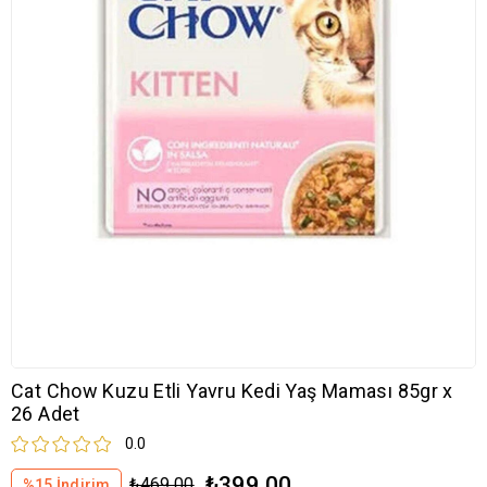
Cat Chow Kuzu Etli Yavru Kedi Yaş Maması 85gr x
26 Adet
0.0
₺399,00
₺469,00
%
15
İndirim