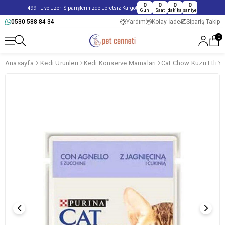
0
0
0
0
499 TL ve Üzeri Siparişlerinizde Ücretsiz Kargo!
Gün
Saat
dakika
saniye
0530 588 84 34
Yardım
Kolay İade
Sipariş Takip
0
Anasayfa
Kedi Ürünleri
Kedi Konserve Mamaları
Cat Chow Kuzu Etli Y