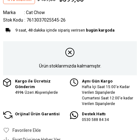
Marka
:
Cat Chow
Stok Kodu
7613037025545-26
9 saat, 48 dakika içinde sipariş verirsen
bugün kargoda
Ürün stoklarımızda kalmamıştır.
Kargo ile Ücretsiz
Aynı Gün Kargo
Gönderim
Hafta İçi Saat 15:00'e Kadar
499₺ Üzeri Alışverişlerde
Verilen Siparişlerde
Cumartesi Saat 12:00'e kadar
Verilen Siparişlerde
Orijinal Ürün Garantisi
Destek Hattı
0530 588 84 34
Favorilere Ekle
Fiyat Düşünce Haber Ver