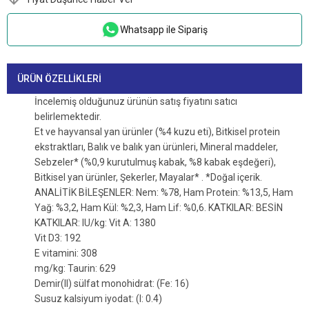
Whatsapp ile Sipariş
ÜRÜN ÖZELLIKLERI
İncelemiş olduğunuz ürünün satış fiyatını satıcı
belirlemektedir.
Et ve hayvansal yan ürünler (%4 kuzu eti), Bitkisel protein
ekstraktları, Balık ve balık yan ürünleri, Mineral maddeler,
Sebzeler* (%0,9 kurutulmuş kabak, %8 kabak eşdeğeri),
Bitkisel yan ürünler, Şekerler, Mayalar* . *Doğal içerik.
ANALİTİK BİLEŞENLER: Nem: %78, Ham Protein: %13,5, Ham
Yağ: %3,2, Ham Kül: %2,3, Ham Lif: %0,6. KATKILAR: BESİN
KATKILAR: IU/kg: Vit A: 1380
Vit D3: 192
E vitamini: 308
mg/kg: Taurin: 629
Demir(II) sülfat monohidrat: (Fe: 16)
Susuz kalsiyum iyodat: (I: 0.4)