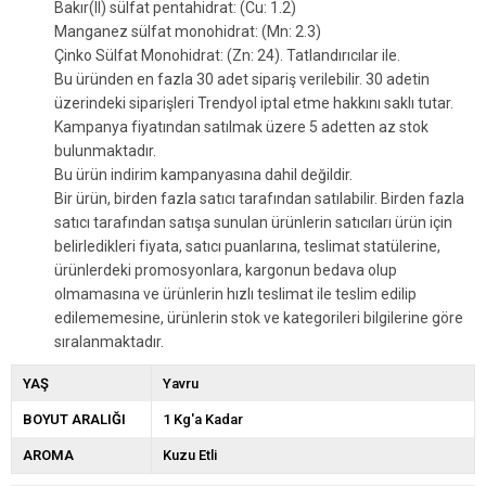
Bakır(II) sülfat pentahidrat: (Cu: 1.2)
Manganez sülfat monohidrat: (Mn: 2.3)
Çinko Sülfat Monohidrat: (Zn: 24). Tatlandırıcılar ile.
Bu üründen en fazla 30 adet sipariş verilebilir. 30 adetin
üzerindeki siparişleri Trendyol iptal etme hakkını saklı tutar.
Kampanya fiyatından satılmak üzere 5 adetten az stok
bulunmaktadır.
Bu ürün indirim kampanyasına dahil değildir.
Bir ürün, birden fazla satıcı tarafından satılabilir. Birden fazla
satıcı tarafından satışa sunulan ürünlerin satıcıları ürün için
belirledikleri fiyata, satıcı puanlarına, teslimat statülerine,
ürünlerdeki promosyonlara, kargonun bedava olup
olmamasına ve ürünlerin hızlı teslimat ile teslim edilip
edilememesine, ürünlerin stok ve kategorileri bilgilerine göre
sıralanmaktadır.
YAŞ
Yavru
BOYUT ARALIĞI
1 Kg'a Kadar
AROMA
Kuzu Etli