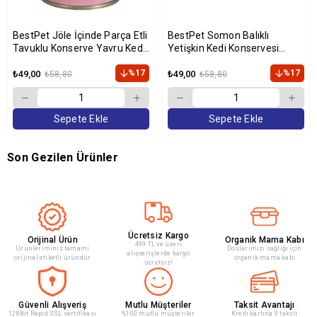
BestPet Jöle İçinde Parça Etli
BestPet Somon Balıklı
Tavuklu Konserve Yavru Kedi
Yetişkin Kedi Konservesi
Maması 400 gr
400gr
%17
%17
₺49,00
₺49,00
₺58,80
₺58,80
Sepete Ekle
Sepete Ekle
Son Gezilen Ürünler
Ücretsiz Kargo
Orijinal Ürün
Organik Mama Kabı
499 TL ve üzeri
Ürünleriminiz tamamı
Doslarımızı sağlığı için
alışverişlerde kargo
orijinal etiketli üründür
organik mama kabı
ücretsiz!
Güvenli Alışveriş
Mutlu Müşteriler
Taksit Avantajı
128Bit Rapid SSL sertifikası
%100 mutlu müşteriler
Kredi kartına 9 taksit