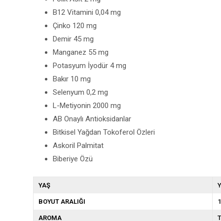
B12 Vitamini 0,04 mg
Çinko 120 mg
Demir 45 mg
Manganez 55 mg
Potasyum İyodür 4 mg
Bakır 10 mg
Selenyum 0,2 mg
L-Metiyonin 2000 mg
AB Onaylı Antioksidanlar
Bitkisel Yağdan Tokoferol Özleri
Askoril Palmitat
Biberiye Özü
YAŞ
Y
BOYUT ARALIĞI
1
AROMA
T