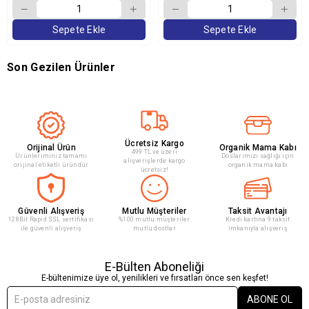
Sepete Ekle
Sepete Ekle
Son Gezilen Ürünler
Ücretsiz Kargo
Orijinal Ürün
Organik Mama Kabı
499 TL ve üzeri
Ürünleriminiz tamamı
Doslarımızı sağlığı için
alışverişlerde kargo
orijinal etiketli üründür
organik mama kabı
ücretsiz!
Güvenli Alışveriş
Mutlu Müşteriler
Taksit Avantajı
128Bit Rapid SSL sertifikası
%100 mutlu müşteriler
Kredi kartına 9 taksit
ile güvenli alışveriş
mutlu dostlar
imkanıyla alışveriş
E-Bülten Aboneliği
E-bültenimize üye ol, yenilikleri ve fırsatları önce sen keşfet!
ABONE OL