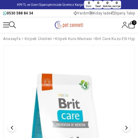
0
0
0
0
499 TL ve Üzeri Siparişlerinizde Ücretsiz Kargo!
Gün
Saat
dakika
saniye
0530 588 84 34
Yardım
Kolay İade
Sipariş Takip
0
Anasayfa
Köpek Ürünleri
Köpek Kuru Maması