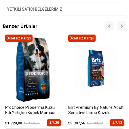
YETKİLİ SATICI BELGELERİMİZ
Benzer Ürünler
Ücretsiz Kargo
Ücretsiz Kargo
ProChoice Proderma Kuzu
Brit Premium By Nature Adult
Etli Yetişkin Köpek Maması
Sensitive Lamb Kuzulu
18kg
Yetişkin Köpek Maması 15 Kg
%20
%13
₺1.728,00
₺3.307,56
₺2.160,85
₺3.803,70