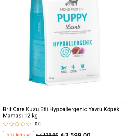
Brit Care Kuzu Etli Hypoallergenic Yavru Köpek
Maması 12 kg
0.0
₺3.599,00
₺4.138,85
%
13
İndirim