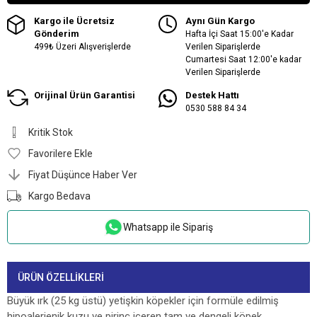
Kargo ile Ücretsiz
Aynı Gün Kargo
Gönderim
Hafta İçi Saat 15:00'e Kadar
499₺ Üzeri Alışverişlerde
Verilen Siparişlerde
Cumartesi Saat 12:00'e kadar
Verilen Siparişlerde
Orijinal Ürün Garantisi
Destek Hattı
0530 588 84 34
Kritik Stok
Favorilere Ekle
Fiyat Düşünce Haber Ver
Kargo Bedava
Whatsapp ile Sipariş
ÜRÜN ÖZELLIKLERI
Büyük ırk (25 kg üstü) yetişkin köpekler için formüle edilmiş
hipoalerjenik kuzu ve pirinç içeren tam ve dengeli köpek