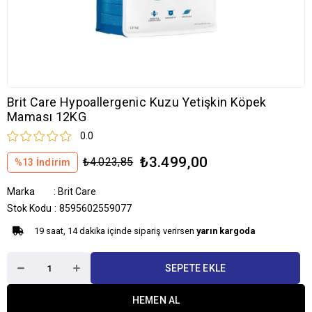
Brit Care Hypoallergenic Kuzu Yetişkin Köpek
Maması 12KG
0.0
₺3.499,00
₺4.023,85
%
13
İndirim
Marka
:
Brit Care
Stok Kodu
8595602559077
19 saat, 14 dakika içinde sipariş verirsen
yarın kargoda