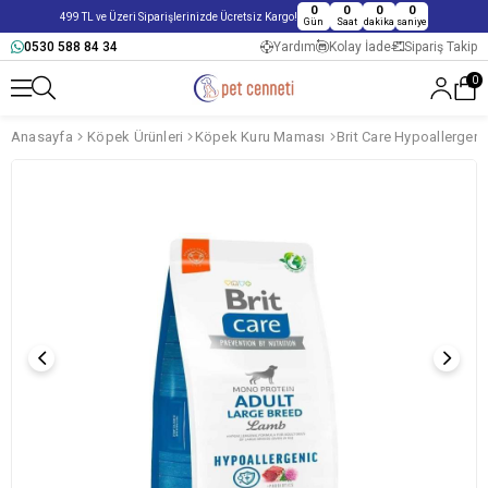
0
0
0
0
499 TL ve Üzeri Siparişlerinizde Ücretsiz Kargo!
Gün
Saat
dakika
saniye
0530 588 84 34
Yardım
Kolay İade
Sipariş Takip
0
Anasayfa
Köpek Ürünleri
Köpek Kuru Maması