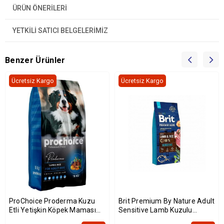
ÜRÜN ÖNERILERI
YETKİLİ SATICI BELGELERİMİZ
Benzer Ürünler
Ücretsiz Kargo
Ücretsiz Kargo
ProChoice Proderma Kuzu
Brit Premium By Nature Adult
Etli Yetişkin Köpek Maması
Sensitive Lamb Kuzulu
18kg
Yetişkin Köpek Maması 15 Kg