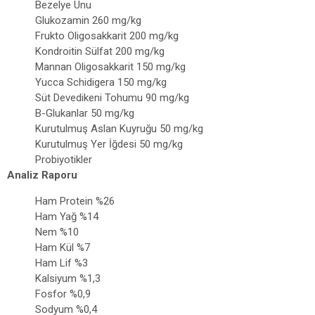
Bezelye Unu
Glukozamin 260 mg/kg
Frukto Oligosakkarit 200 mg/kg
Kondroitin Sülfat 200 mg/kg
Mannan Oligosakkarit 150 mg/kg
Yucca Schidigera 150 mg/kg
Süt Devedikeni Tohumu 90 mg/kg
B-Glukanlar 50 mg/kg
Kurutulmuş Aslan Kuyruğu 50 mg/kg
Kurutulmuş Yer İğdesi 50 mg/kg
Probiyotikler
Analiz Raporu
Ham Protein %26
Ham Yağ %14
Nem %10
Ham Kül %7
Ham Lif %3
Kalsiyum %1,3
Fosfor %0,9
Sodyum %0,4