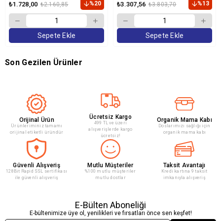
%20
%13
₺1.728,00
₺3.307,56
₺2.160,85
₺3.803,70
Sepete Ekle
Sepete Ekle
Son Gezilen Ürünler
Ücretsiz Kargo
Orijinal Ürün
Organik Mama Kabı
499 TL ve üzeri
Ürünleriminiz tamamı
Doslarımızı sağlığı için
alışverişlerde kargo
orijinal etiketli üründür
organik mama kabı
ücretsiz!
Güvenli Alışveriş
Mutlu Müşteriler
Taksit Avantajı
128Bit Rapid SSL sertifikası
%100 mutlu müşteriler
Kredi kartına 9 taksit
ile güvenli alışveriş
mutlu dostlar
imkanıyla alışveriş
E-Bülten Aboneliği
E-bültenimize üye ol, yenilikleri ve fırsatları önce sen keşfet!